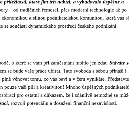
 příležitostí, které jim trh nabízí, a vybudovalo úspěšné a
bory – od tradičních řemesel, přes moderní technologie až po
cí ekonomikou a silnou podnikatelskou komunitou, která vás r
ňte se součástí dynamického prostředí českého podnikání.
obodě, o které se vám při zaměstnání mohlo jen zdát.
Stáváte s
em se bude vaše práce ubírat. Tato svoboda s sebou přináší i
e plně věnovat tomu, co vás baví a v čem vynikáte. Představte 
en pouze vaší pílí a kreativitou! Mnoho úspěšných podnikatel
inspirací pro ostatní a důkazem, že i zdánlivě nemožné se může
zaci
, rozvoji potenciálu a dosažení finanční nezávislosti.