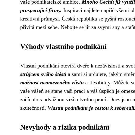
vaše podnikatelské ambice.
Mnoho Čechů již využilo
prosperující firmy.
Inspiraci najdete napříč všemi o
kreativní průmysl. Česká republika se pyšní rostou
přivítá mezi sebe. Nebojte se jít za svými sny a sta
Výhody vlastního podnikání
Vlastní podnikání otevírá dveře k nezávislosti a sv
strůjcem svého štěstí
a sami si určujete, jakým směr
možnost neomezeného růstu
a flexibility. Můžete s
vaše vášeň se stane vaší prací a váš úspěch je omez
začínalo s odvážnou vizí a tvrdou prací. Dnes jsou 
skutečností.
Vlastní podnikání je cestou k sebereali
Nevýhody a rizika podnikání