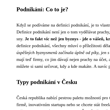
Podnikání: Co to je?
Když se podíváme na
definici podnikání
, je to vlas
Definice podnikání není jen o tom vydělávat prachy, 
sny.
Je to fakt víc než jen byznys - jde o vášeň, k
definice podnikání, všechny mluví o příležitosti děl
úspěšných byznysmenů začínala úplně od píky, jen s
mají teď firmy, co jim dávají nejen prachy na účet, a
můžete si sami určovat, kdy a kde makáte. A navíc po
Typy podnikání v Česku
Česká republika nabízí pestrou paletu možností pro ty
firmě, inovativním startupu nebo se chcete stát fr