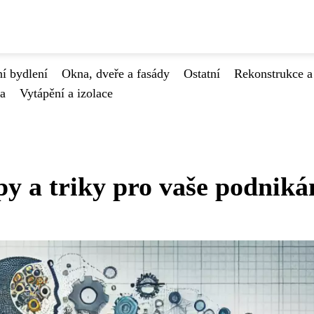
í bydlení
Okna, dveře a fasády
Ostatní
Rekonstrukce a
va
Vytápění a izolace
py a triky pro vaše podniká