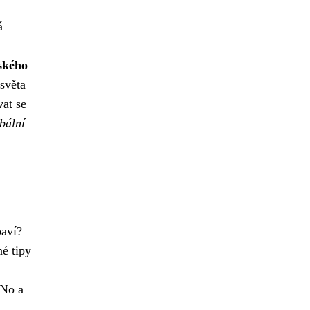
á
ského
 světa
vat se
bální
baví?
né tipy
 No a