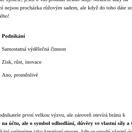
ání nejsou procházka růžovým sadem, ale když do toho dáte sr
kého!
Podnikání
Samostatná výdělečná činnost
Zisk, růst, inovace
Ano, proměnlivé
odnikatele první velkou výzvu, ale zároveň otevírá bránu k
 na účtu, ale o symbol odhodlání, důvěry ve vlastní síly a 
ání vnímejme jako kreativní proces, kde se snoubí vlastní ú