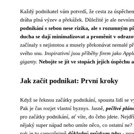
Každý podnikatel vám potvrdí, že cesta za úspěchem
dráha plná výzev a překážek. Důležité je ale nevnímat
podnikání s sebou nese rizika, ale s rozumným 
ducha se dají minimalizovat a proměnit v odraz
začínaly s nejistotou a musely překonávat nemalé pře
svého snu.
Inspirativní jsou příběhy firem jako App
giganty.
Nebojte se jít ve stopách jejich úspěchu 
Jak začít podnikat: První kroky
Když se řeknou začátky podnikání, spousta lidí se v
Pak je čas rozjet vlastní byznys. Jasně,
pečlivé plán
pro začátky podnikání
, ať víte, do čeho jdete. Nejdř
nějaký super nápad nebo umíte něco, co ostatní ne?
pak je tu samozřejmě
důkladný průzkum trhu
- pros