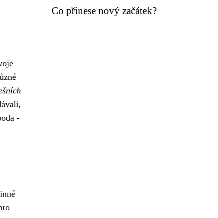
Co přinese nový začátek?
voje
různé
ešních
ávali,
boda -
dinné
pro