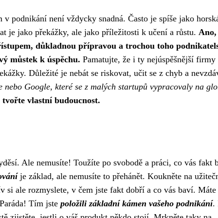
 v podnikání není vždycky snadná. Často je spíše jako horsk
 je jako překážky, ale jako příležitosti k učení a růstu.
Ano,
přístupem, důkladnou přípravou a trochou toho podnikatel
ový můstek k úspěchu.
Pamatujte, že i ty nejúspěšnější firmy
kážky. Důležité je nebát se riskovat, učit se z chyb a nevzdá
le nebo Google, které se z malých startupů vypracovaly na glo
a tvořte vlastní budoucnost.
yděsí. Ale nemusíte! Toužíte po svobodě a práci, co vás fakt 
ování
je základ, ale nemusíte to přehánět. Koukněte na
užiteč
ív si ale rozmyslete, v čem jste fakt dobří a co vás baví. Máte
 Paráda! Tím jste
položili základní kámen vašeho podnikání
.
tě zjistěte, jestli o váš produkt někdo stojí. Mrkněte taky na