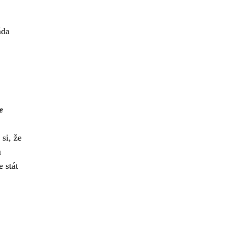
áda
e
si, že
ů
 stát