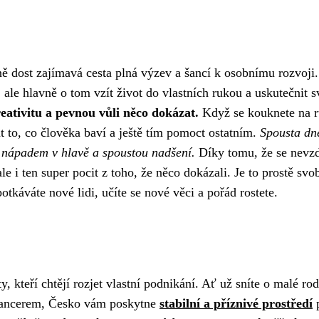
tně dost zajímavá cesta plná výzev a šancí k osobnímu rozvoji.
ale hlavně o tom vzít život do vlastních rukou a uskutečnit s
reativitu a pevnou vůli něco dokázat.
Když se kouknete na 
at to, co člověka baví a ještě tím pomoct ostatním.
Spousta dn
 nápadem v hlavě a spoustou nadšení.
Díky tomu, že se nevzd
le i ten super pocit z toho, že něco dokázali. Je to prostě svo
tkáváte nové lidi, učíte se nové věci a pořád rostete.
, kteří chtějí rozjet vlastní podnikání. Ať už sníte o malé ro
eelancerem, Česko vám poskytne
stabilní a příznivé prostředí