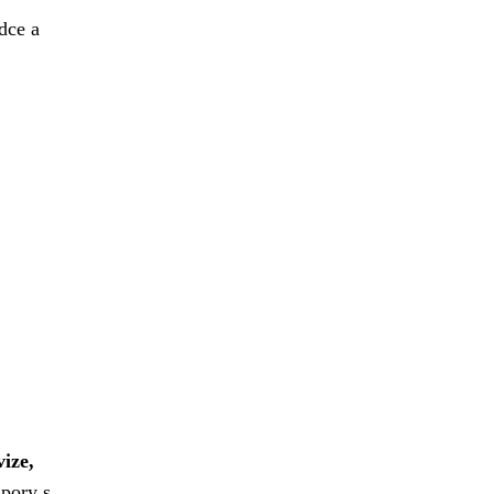
dce a
vize,
spory s