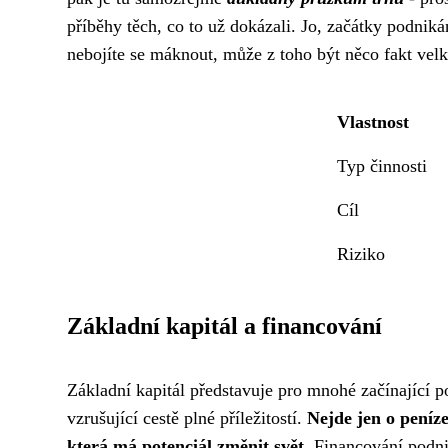
příběhy těch, co to už dokázali. Jo, začátky podnik
nebojíte se máknout, může z toho být něco fakt vel
Vlastnost
Typ činnosti
Cíl
Riziko
Základní kapitál a financování
Základní kapitál představuje pro mnohé začínající p
vzrušující cestě plné příležitostí.
Nejde jen o peníze
která má potenciál změnit svět.
Financování podnik