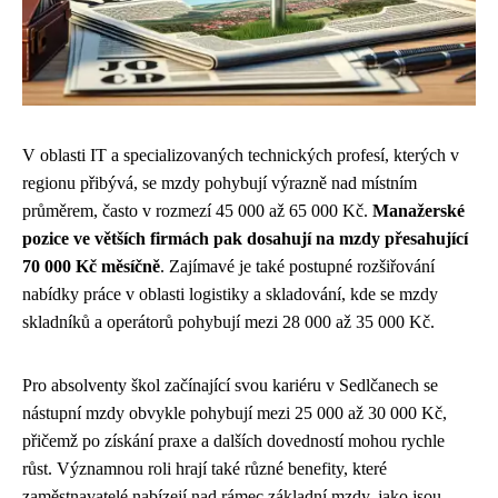
V oblasti IT a specializovaných technických profesí, kterých v
regionu přibývá, se mzdy pohybují výrazně nad místním
průměrem, často v rozmezí 45 000 až 65 000 Kč.
Manažerské
pozice ve větších firmách pak dosahují na mzdy přesahující
70 000 Kč měsíčně
. Zajímavé je také postupné rozšiřování
nabídky práce v oblasti logistiky a skladování, kde se mzdy
skladníků a operátorů pohybují mezi 28 000 až 35 000 Kč.
Pro absolventy škol začínající svou kariéru v Sedlčanech se
nástupní mzdy obvykle pohybují mezi 25 000 až 30 000 Kč,
přičemž po získání praxe a dalších dovedností mohou rychle
růst. Významnou roli hrají také různé benefity, které
zaměstnavatelé nabízejí nad rámec základní mzdy, jako jsou