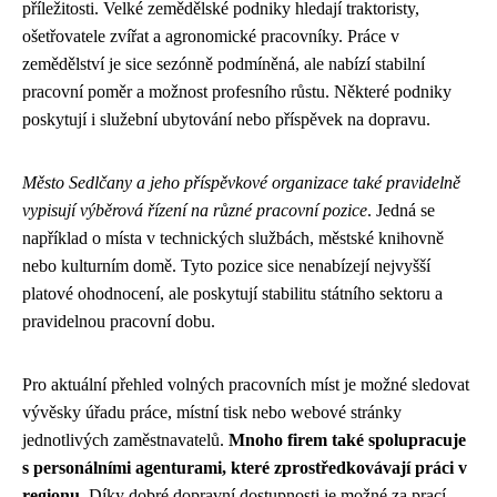
příležitosti. Velké zemědělské podniky hledají traktoristy,
ošetřovatele zvířat a agronomické pracovníky. Práce v
zemědělství je sice sezónně podmíněná, ale nabízí stabilní
pracovní poměr a možnost profesního růstu. Některé podniky
poskytují i služební ubytování nebo příspěvek na dopravu.
Město Sedlčany a jeho příspěvkové organizace také pravidelně
vypisují výběrová řízení na různé pracovní pozice
. Jedná se
například o místa v technických službách, městské knihovně
nebo kulturním domě. Tyto pozice sice nenabízejí nejvyšší
platové ohodnocení, ale poskytují stabilitu státního sektoru a
pravidelnou pracovní dobu.
Pro aktuální přehled volných pracovních míst je možné sledovat
vývěsky úřadu práce, místní tisk nebo webové stránky
jednotlivých zaměstnavatelů.
Mnoho firem také spolupracuje
s personálními agenturami, které zprostředkovávají práci v
regionu
. Díky dobré dopravní dostupnosti je možné za prací