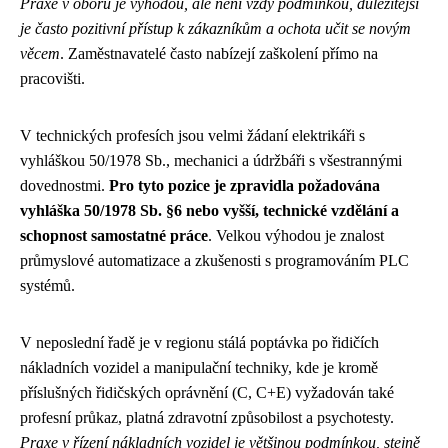
Praxe v oboru je výhodou, ale není vždy podmínkou, důležitější
je často pozitivní přístup k zákazníkům a ochota učit se novým
věcem
. Zaměstnavatelé často nabízejí zaškolení přímo na
pracovišti.
V technických profesích jsou velmi žádaní elektrikáři s
vyhláškou 50/1978 Sb., mechanici a údržbáři s všestrannými
dovednostmi.
Pro tyto pozice je zpravidla požadována
vyhláška 50/1978 Sb. §6 nebo vyšší, technické vzdělání a
schopnost samostatné práce
. Velkou výhodou je znalost
průmyslové automatizace a zkušenosti s programováním PLC
systémů.
V neposlední řadě je v regionu stálá poptávka po řidičích
nákladních vozidel a manipulační techniky, kde je kromě
příslušných řidičských oprávnění (C, C+E) vyžadován také
profesní průkaz, platná zdravotní způsobilost a psychotesty.
Praxe v řízení nákladních vozidel je většinou podmínkou, stejně