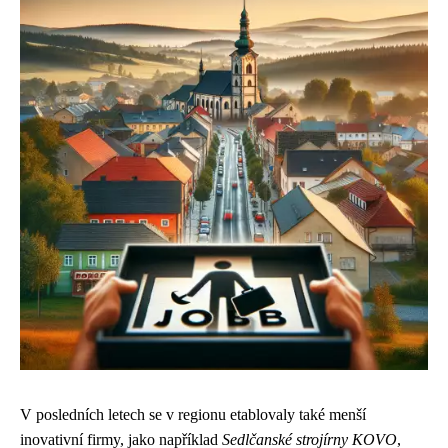
V posledních letech se v regionu etablovaly také menší
inovativní firmy, jako například
Sedlčanské strojírny KOVO
,