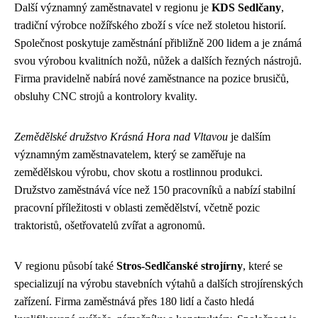
Další významný zaměstnavatel v regionu je
KDS Sedlčany
,
tradiční výrobce nožířského zboží s více než stoletou historií.
Společnost poskytuje zaměstnání přibližně 200 lidem a je známá
svou výrobou kvalitních nožů, nůžek a dalších řezných nástrojů.
Firma pravidelně nabírá nové zaměstnance na pozice brusičů,
obsluhy CNC strojů a kontrolory kvality.
Zemědělské družstvo Krásná Hora nad Vltavou
je dalším
významným zaměstnavatelem, který se zaměřuje na
zemědělskou výrobu, chov skotu a rostlinnou produkci.
Družstvo zaměstnává více než 150 pracovníků a nabízí stabilní
pracovní příležitosti v oblasti zemědělství, včetně pozic
traktoristů, ošetřovatelů zvířat a agronomů.
V regionu působí také
Stros-Sedlčanské strojírny
, které se
specializují na výrobu stavebních výtahů a dalších strojírenských
zařízení. Firma zaměstnává přes 180 lidí a často hledá