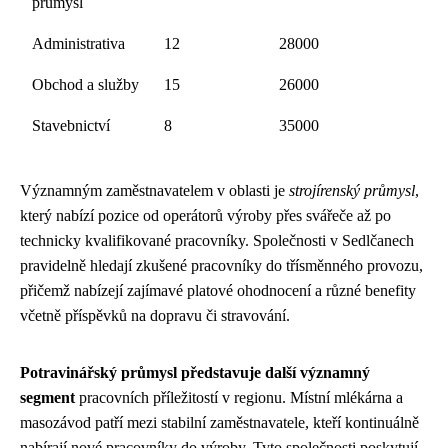
průmysl
Administrativa
12
28000
Obchod a služby
15
26000
Stavebnictví
8
35000
Významným zaměstnavatelem v oblasti je
strojírenský průmysl
,
který nabízí pozice od operátorů výroby přes svářeče až po
technicky kvalifikované pracovníky. Společnosti v Sedlčanech
pravidelně hledají zkušené pracovníky do třísměnného provozu,
přičemž nabízejí zajímavé platové ohodnocení a různé benefity
včetně příspěvků na dopravu či stravování.
Potravinářský průmysl představuje další významný
segment
pracovních příležitostí v regionu. Místní mlékárna a
masozávod patří mezi stabilní zaměstnavatele, kteří kontinuálně
nabírají nové pracovníky do výroby. Tyto společnosti poskytují