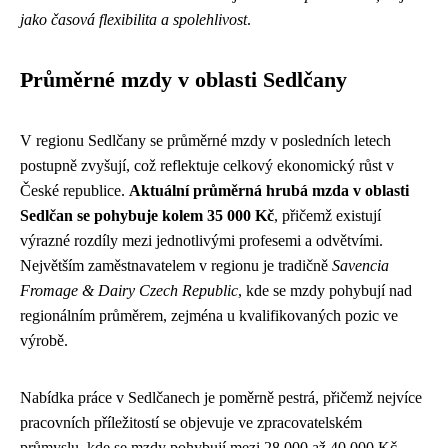
jako časová flexibilita a spolehlivost
.
Průměrné mzdy v oblasti Sedlčany
V regionu Sedlčany se průměrné mzdy v posledních letech
postupně zvyšují, což reflektuje celkový ekonomický růst v
České republice.
Aktuální průměrná hrubá mzda v oblasti
Sedlčan se pohybuje kolem 35 000 Kč
, přičemž existují
výrazné rozdíly mezi jednotlivými profesemi a odvětvími.
Největším zaměstnavatelem v regionu je tradičně
Savencia
Fromage & Dairy Czech Republic
, kde se mzdy pohybují nad
regionálním průměrem, zejména u kvalifikovaných pozic ve
výrobě.
Nabídka práce v Sedlčanech je poměrně pestrá, přičemž nejvíce
pracovních příležitostí se objevuje ve zpracovatelském
průmyslu, kde se mzdy pohybují mezi 28 000 až 40 000 Kč