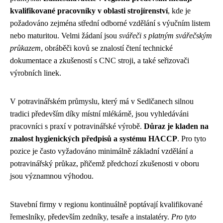
kvalifikované pracovníky v oblasti strojírenství
, kde je
požadováno zejména střední odborné vzdělání s výučním listem
nebo maturitou. Velmi žádaní jsou
svářeči s platným svářečským
průkazem
, obráběči kovů se znalostí čtení technické
dokumentace a zkušeností s CNC stroji, a také seřizovači
výrobních linek.
V potravinářském průmyslu, který má v Sedlčanech silnou
tradici především díky místní mlékárně, jsou vyhledáváni
pracovníci s praxí v potravinářské výrobě.
Důraz je kladen na
znalost hygienických předpisů a systému HACCP
. Pro tyto
pozice je často vyžadováno minimálně základní vzdělání a
potravinářský průkaz, přičemž předchozí zkušenosti v oboru
jsou významnou výhodou.
Stavební firmy v regionu kontinuálně poptávají kvalifikované
řemeslníky, především zedníky, tesaře a instalatéry.
Pro tyto