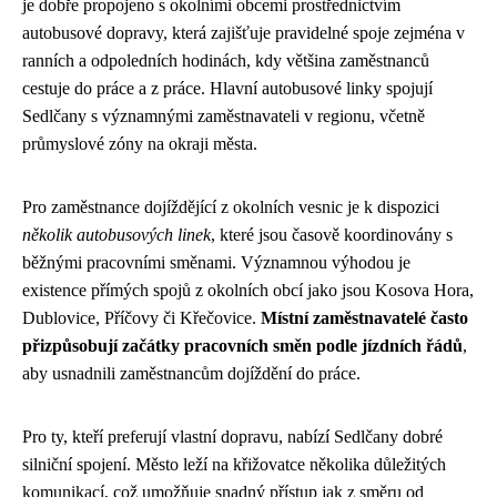
je dobře propojeno s okolními obcemi prostřednictvím
autobusové dopravy, která zajišťuje pravidelné spoje zejména v
ranních a odpoledních hodinách, kdy většina zaměstnanců
cestuje do práce a z práce. Hlavní autobusové linky spojují
Sedlčany s významnými zaměstnavateli v regionu, včetně
průmyslové zóny na okraji města.
Pro zaměstnance dojíždějící z okolních vesnic je k dispozici
několik autobusových linek
, které jsou časově koordinovány s
běžnými pracovními směnami. Významnou výhodou je
existence přímých spojů z okolních obcí jako jsou Kosova Hora,
Dublovice, Příčovy či Křečovice.
Místní zaměstnavatelé často
přizpůsobují začátky pracovních směn podle jízdních řádů
,
aby usnadnili zaměstnancům dojíždění do práce.
Pro ty, kteří preferují vlastní dopravu, nabízí Sedlčany dobré
silniční spojení. Město leží na křižovatce několika důležitých
komunikací, což umožňuje snadný přístup jak z směru od