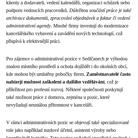
klienty a dodavateli, vedení kalendářů, organizaci schůzek nebo
podporu vedoucích pracovníků.
Důležitou součástí práce je také
archivace dokumentů, zpracování objednávek a faktur či vedení
administrativní agendy
. Mnohé firmy investují do modernizace
kancelářského vybavení a zavádění nových technologií, což
přispívá k efektivnější práci.
Pro zájemce o administrativní pozice v Sedlčanech je výhodou
znalost místního prostředí a ochota dojíždět i do okolních obcí,
kde mohou být umístěny pobočky firem.
Zaměstnavatelé často
nabízejí možnost zaškolení a dalšího vzdělávání
, což je
příležitost pro profesní rozvoj. Některé společnosti poskytují
také možnost práce z domova, zejména u pozic, které
nevyžadují neustálou přítomnost v kanceláři.
V rámci administrativních pozic se objevují také specializované
role jako například mzdové účetní, asistenti výroby nebo
koordinátoři logistiky. Tyto pozice vyžadují specifické znalosti a