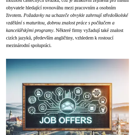
možnost částečných úvazků, což je atraktivní zejména pro místní
obyvatele hledající rovnováhu mezi pracovním a osobním
životem.
Požadavky na uchazeče obvykle zahrnují středoškolské
vzdělání s maturitou, dobrou znalost práce s počítačem a
kancelářskými programy
. Některé firmy vyžadují také znalost
cizích jazyků, především angličtiny, vzhledem k rostoucí
mezinárodní spolupráci.