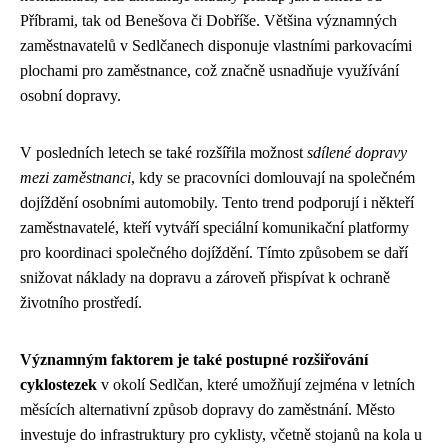
Příbrami, tak od Benešova či Dobříše. Většina významných
zaměstnavatelů v Sedlčanech disponuje vlastními parkovacími
plochami pro zaměstnance, což značně usnadňuje využívání
osobní dopravy.
V posledních letech se také rozšířila možnost
sdílené dopravy
mezi zaměstnanci
, kdy se pracovníci domlouvají na společném
dojíždění osobními automobily. Tento trend podporují i někteří
zaměstnavatelé, kteří vytváří speciální komunikační platformy
pro koordinaci společného dojíždění. Tímto způsobem se daří
snižovat náklady na dopravu a zároveň přispívat k ochraně
životního prostředí.
Významným faktorem je také postupné rozšiřování
cyklostezek
v okolí Sedlčan, které umožňují zejména v letních
měsících alternativní způsob dopravy do zaměstnání. Město
investuje do infrastruktury pro cyklisty, včetně stojanů na kola u