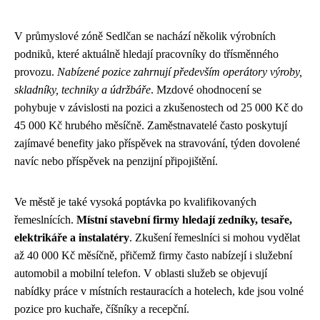
V průmyslové zóně Sedlčan se nachází několik výrobních
podniků, které aktuálně hledají pracovníky do třísměnného
provozu.
Nabízené pozice zahrnují především operátory výroby,
skladníky, techniky a údržbáře
. Mzdové ohodnocení se
pohybuje v závislosti na pozici a zkušenostech od 25 000 Kč do
45 000 Kč hrubého měsíčně. Zaměstnavatelé často poskytují
zajímavé benefity jako příspěvek na stravování, týden dovolené
navíc nebo příspěvek na penzijní připojištění.
Ve městě je také vysoká poptávka po kvalifikovaných
řemeslnících.
Místní stavební firmy hledají zedníky, tesaře,
elektrikáře a instalatéry
. Zkušení řemeslníci si mohou vydělat
až 40 000 Kč měsíčně, přičemž firmy často nabízejí i služební
automobil a mobilní telefon. V oblasti služeb se objevují
nabídky práce v místních restauracích a hotelech, kde jsou volné
pozice pro kuchaře, číšníky a recepční.