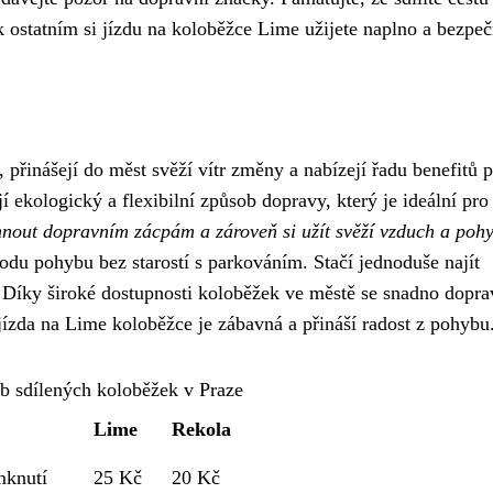
 ostatním si jízdu na koloběžce Lime užijete naplno a bezpeč
 přinášejí do měst svěží vítr změny a nabízejí řadu benefitů 
í ekologický a flexibilní způsob dopravy, který je ideální pro
yhnout dopravním zácpám a zároveň si užít svěží vzduch a poh
u pohybu bez starostí s parkováním. Stačí jednoduše najít
 Díky široké dostupnosti koloběžek ve městě se snadno dopra
jízda na Lime koloběžce je zábavná a přináší radost z pohybu
b sdílených koloběžek v Praze
Lime
Rekola
mknutí
25 Kč
20 Kč