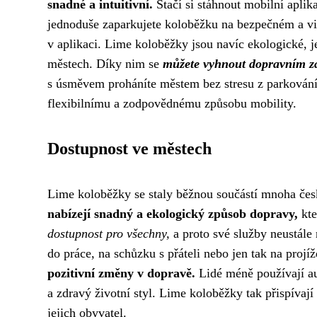
snadné a intuitivní.
Stačí si stáhnout mobilní aplik
jednoduše zaparkujete koloběžku na bezpečném a vid
v aplikaci. Lime koloběžky jsou navíc ekologické, je
městech. Díky nim se
můžete vyhnout dopravním 
s úsměvem proháníte městem bez stresu z parkování
flexibilnímu a zodpovědnému způsobu mobility.
Dostupnost ve městech
Lime koloběžky se staly běžnou součástí mnoha čes
nabízejí snadný a ekologický způsob dopravy,
kte
dostupnost pro všechny,
a proto své služby neustále 
do práce, na schůzku s přáteli nebo jen tak na proj
pozitivní změny v dopravě.
Lidé méně používají au
a zdravý životní styl. Lime koloběžky tak přispívají
jejich obyvatel.