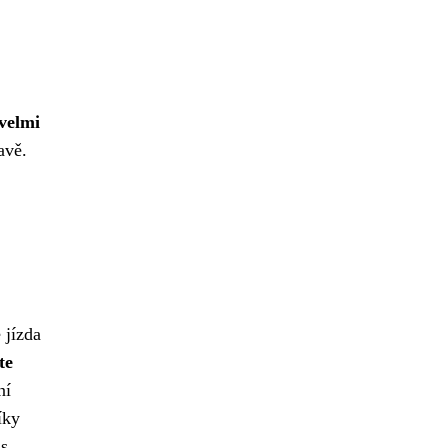
 velmi
avě.
 jízda
te
ní
íky
 s