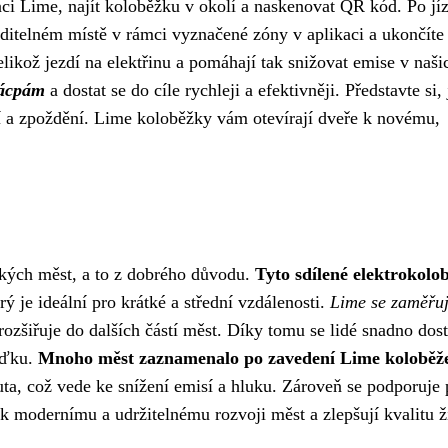
aci Lime, najít koloběžku v okolí a naskenovat QR kód. Po jí
itelném místě v rámci vyznačené zóny v aplikaci a ukončíte 
likož jezdí na elektřinu a pomáhají tak snižovat emise v naši
zácpám
a dostat se do cíle rychleji a efektivněji. Představte si,
 a zpoždění. Lime koloběžky vám otevírají dveře k novému,
kých měst, a to z dobrého důvodu.
Tyto sdílené elektrokolo
rý je ideální pro krátké a střední vzdálenosti.
Lime se zaměřu
rozšiřuje do dalších částí měst. Díky tomu se lidé snadno dos
ížďku.
Mnoho měst zaznamenalo po zavedení Lime koloběž
ta, což vede ke snížení emisí a hluku. Zároveň se podporuje
 k modernímu a udržitelnému rozvoji měst a zlepšují kvalitu ž