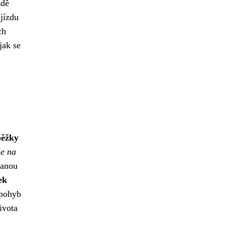
zdě
jízdu
ch
 jak se
běžky
je na
tanou
ek
 pohyb
ivota