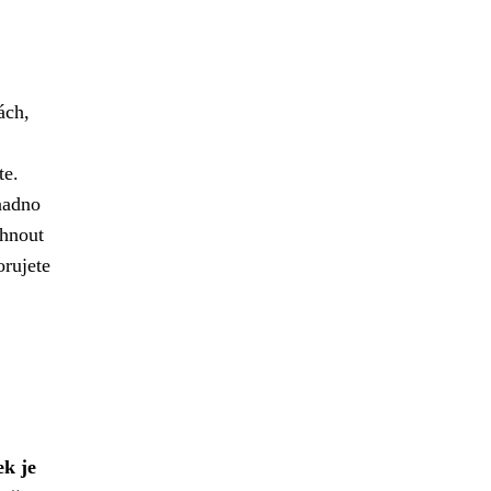
ách,
te.
nadno
yhnout
orujete
ek je