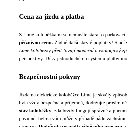
Cena za jízdu a platba
S Lime koloběžkami se nemusíte starat o parkovací 
příznivou cenu.
Žádné další skryté poplatky! Stačí s
Lime koloběžky představují moderní a ekologický z
perspektivy. Díky jednoduchému systému platby mo
Bezpečnostní pokyny
Jízda na elektrické koloběžce Lime je skvělý způsob
byla vždy bezpečná a příjemná, dodržujte prosím ně
stav koloběžky
, zda brzdy fungují správně a pneu
povinné, helma vám může v případě pádu zachránit ž
provozu.
Dodržujte pravidla silničního provozu
a 