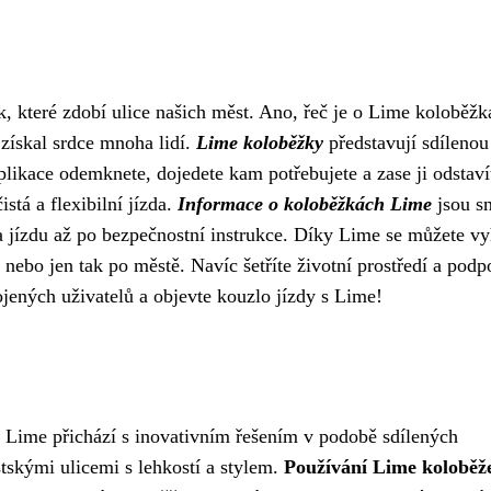
ek, které zdobí ulice našich měst. Ano, řeč je o Lime koloběžk
získal srdce mnoha lidí.
Lime koloběžky
představují sdílenou
likace odemknete, dojedete kam potřebujete a zase ji odstaví
stá a flexibilní jízda.
Informace o koloběžkách Lime
jsou s
za jízdu až po bezpečnostní instrukce. Díky Lime se můžete v
 nebo jen tak po městě. Navíc šetříte životní prostředí a podp
ojených uživatelů a objevte kouzlo jízdy s Lime!
 Lime přichází s inovativním řešením v podobě sdílených
skými ulicemi s lehkostí a stylem.
Používání Lime koloběž