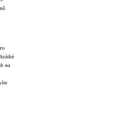
ně.
pro
 krátké
yb na
víte
.