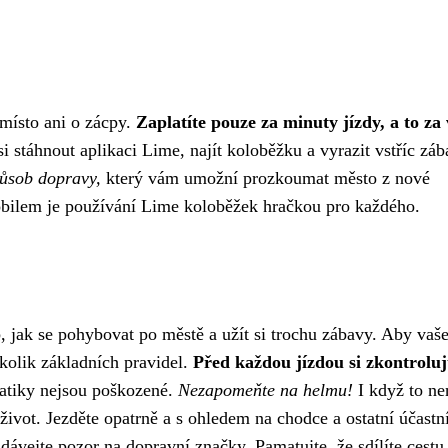
místo ani o zácpy.
Zaplatíte pouze za minuty jízdy, a to za
i stáhnout aplikaci Lime, najít koloběžku a vyrazit vstříc záb
působ dopravy,
který vám umožní prozkoumat město z nové
bilem je používání Lime koloběžek hračkou pro každého.
, jak se pohybovat po městě a užít si trochu zábavy. Aby vaše
kolik základních pravidel.
Před každou jízdou si zkontroluj
matiky nejsou poškozené.
Nezapomeňte na helmu!
I když to ne
ivot. Jezděte opatrně a s ohledem na chodce a ostatní účastn
dávejte pozor na dopravní značky. Pamatujte, že sdílíte cestu