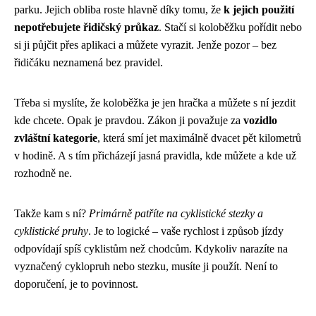
parku. Jejich obliba roste hlavně díky tomu, že
k jejich použití
nepotřebujete řidičský průkaz
. Stačí si koloběžku pořídit nebo
si ji půjčit přes aplikaci a můžete vyrazit. Jenže pozor – bez
řidičáku neznamená bez pravidel.
Třeba si myslíte, že koloběžka je jen hračka a můžete s ní jezdit
kde chcete. Opak je pravdou. Zákon ji považuje za
vozidlo
zvláštní kategorie
, která smí jet maximálně dvacet pět kilometrů
v hodině. A s tím přicházejí jasná pravidla, kde můžete a kde už
rozhodně ne.
Takže kam s ní?
Primárně patříte na cyklistické stezky a
cyklistické pruhy
. Je to logické – vaše rychlost i způsob jízdy
odpovídají spíš cyklistům než chodcům. Kdykoliv narazíte na
vyznačený cyklopruh nebo stezku, musíte ji použít. Není to
doporučení, je to povinnost.