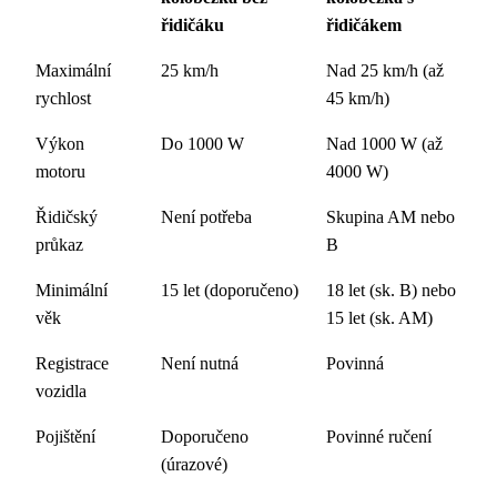
řidičáku
řidičákem
Maximální
25 km/h
Nad 25 km/h (až
rychlost
45 km/h)
Výkon
Do 1000 W
Nad 1000 W (až
motoru
4000 W)
Řidičský
Není potřeba
Skupina AM nebo
průkaz
B
Minimální
15 let (doporučeno)
18 let (sk. B) nebo
věk
15 let (sk. AM)
Registrace
Není nutná
Povinná
vozidla
Pojištění
Doporučeno
Povinné ručení
(úrazové)