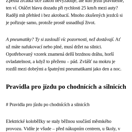
Zpětná zrcátka sice zákon nevyžaduje, ale kdo jezdí pravidelně,
ten ví. Otáčet hlavu dozadu při rychlosti 25 km/h mezi auty?
Raději mít přehled i bez akrobacií. Mnoho zkušených jezdců si
je pořizuje samo, protože prostě usnadňují život.
A pneumatiky? Ty si zaslouží víc pozornosti, než dostávají.
Ať
už máte nafukovací nebo plné, musí držet na silnici.
Opotřebovaný vzorek znamená delší brzdnou dráhu, horší
ovladatelnost, a když to přeženu – pád. Zvlášť na mokru je
rozdíl mezi dobrými a špatnými pneumatikami jako den a noc.
Pravidla pro jízdu po chodnících a silnicích
# Pravidla pro jízdu po chodnících a silnicích
Elektrické koloběžky se staly běžnou součástí městského
provozu. Vidíte je všude – před nákupním centrem, u školy, v