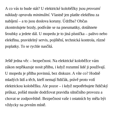
A co vás to bude stát? U elektrické koloběžky jsou
provozní
náklady opravdu minimální
. Vlastně jen platíte elektřinu za
nabíjení – a to jsou doslova koruny. Údržba? Občas
zkontrolujete brzdy, podíváte se na pneumatiky, dotáhnete
šroubky a jedete dál. U mopedu je to jiná písnička – palivo nebo
elektřina, pravidelný servis, pojištění, technická kontrola, různé
poplatky. To se rychle nasčítá.
Ještě jedna věc – bezpečnost. Na elektrické koloběžce vám
zákon nepřikazuje nosit přilbu, i když rozumní lidé ji používají.
U mopedu je přilba povinná, bez diskuze. A víte co? Hodně
mladých lidí a těch, kteří nemají řidičák, právě proto volí
elektrickou koloběžku. Ale pozor – i když nepotřebujete řidičský
průkaz, pořád musíte dodržovat pravidla silničního provozu a
chovat se zodpovědně. Bezpečnost vaše i ostatních by měla být
vždycky na prvním místě.