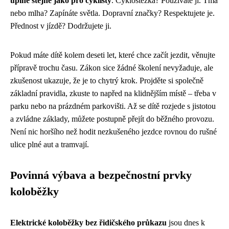
úplně stejně jako pro cyklisty
. Cyklostezka? Používáte ji. Tma
nebo mlha? Zapínáte světla. Dopravní značky? Respektujete je.
Přednost v jízdě? Dodržujete ji.
Pokud máte dítě kolem deseti let, které chce začít jezdit, věnujte
přípravě trochu času. Zákon sice žádné školení nevyžaduje, ale
zkušenost ukazuje, že je to chytrý krok. Projděte si společně
základní pravidla, zkuste to napřed na klidnějším místě – třeba v
parku nebo na prázdném parkovišti. Až se dítě rozjede s jistotou
a zvládne základy, můžete postupně přejít do běžného provozu.
Není nic horšího než hodit nezkušeného jezdce rovnou do rušné
ulice plné aut a tramvají.
Povinná výbava a bezpečnostní prvky
koloběžky
Elektrické koloběžky bez řidičského průkazu
jsou dnes k