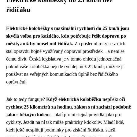
řidičáku
Elektrické koloběžky s maximální rychlostí do 25 km/h jsou
skvělá volba pro každého, kdo potřebuje řešit dopravu po
městě, aniž by musel mít řidičák.
Za poslední roky se z nich
stal opravdu hojně využívaný dopravní prostředek – a není se
čemu divit. Česká legislativa je v tomto ohledu jednoznačná:
pokud vaše koloběžka nejede rychleji než 25 km/h, můžete ji
používat na veřejných komunikacích úplně bez řidičského
oprávnění.
Jak to tedy funguje?
Když elektrická koloběžka nepřekročí
rychlost 25 kilometrů za hodinu, zákon s ní zachází podobně
jako s běžným kolem
– platí pro ni stejná pravidla jako pro
cyklisty. Jezdit na ní tak může prakticky kdokoliv. Mladí lidé,
kteří ještě nesplňují podmínky pro získání řidičáku, starší