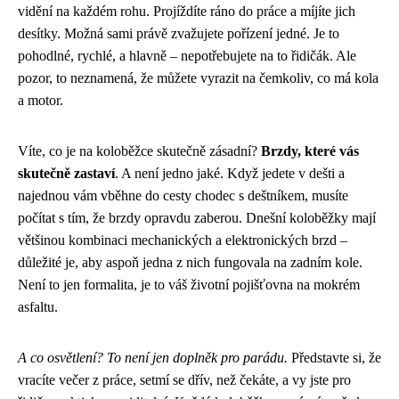
vidění na každém rohu. Projíždíte ráno do práce a míjíte jich
desítky. Možná sami právě zvažujete pořízení jedné. Je to
pohodlné, rychlé, a hlavně – nepotřebujete na to řidičák. Ale
pozor, to neznamená, že můžete vyrazit na čemkoliv, co má kola
a motor.
Víte, co je na koloběžce skutečně zásadní?
Brzdy, které vás
skutečně zastaví
. A není jedno jaké. Když jedete v dešti a
najednou vám vběhne do cesty chodec s deštníkem, musíte
počítat s tím, že brzdy opravdu zaberou. Dnešní koloběžky mají
většinou kombinaci mechanických a elektronických brzd –
důležité je, aby aspoň jedna z nich fungovala na zadním kole.
Není to jen formalita, je to váš životní pojišťovna na mokrém
asfaltu.
A co osvětlení? To není jen doplněk pro parádu.
Představte si, že
vracíte večer z práce, setmí se dřív, než čekáte, a vy jste pro