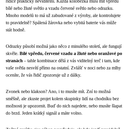
řidiče prakticky neviditelní. Každá koloběžka musí mít vpředu
bílé nebo žluté světlo a vzadu červené světlo nebo odrazku.
Mnoho modelů to má už zabudované z výroby, ale kontrolujete
to pravidelně? Spálená žárovka nebo vybitá baterie vás může
stát hodně.
Odrazky působí možná jako něco z minulého století, ale fungují
skvěle.
Bílé vpředu, červené vzadu a žluté nebo oranžové po
stranách
– tahle kombinace dělá z vás viditelný terč i tam, kde
vaše světla nesvítí přímo na ostatní. Zvlášť v noci nebo za mlhy
oceníte, že vás řidič zpozoruje už z dálky.
Zvonek nebo klakson? Ano, i to musíte mít. Zní to možná
směšně, ale zkuste projet kolem skupinky lidí na chodníku bez
možnosti je upozornit. Buď do nich najedete, nebo musíte šlapat
do brzd. Jeden krátký signál a máte volno.