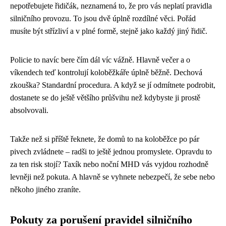
nepotřebujete řidičák, neznamená to, že pro vás neplatí pravidla
silničního provozu. To jsou dvě úplně rozdílné věci. Pořád
musíte být střízliví a v plné formě, stejně jako každý jiný řidič.
Policie to navíc bere čím dál víc vážně. Hlavně večer a o
víkendech teď kontrolují koloběžkáře úplně běžně. Dechová
zkouška? Standardní procedura. A když se jí odmítnete podrobit,
dostanete se do ještě většího průšvihu než kdybyste ji prostě
absolvovali.
Takže než si příště řeknete, že domů to na koloběžce po pár
pivech zvládnete – radši to ještě jednou promyslete. Opravdu to
za ten risk stojí? Taxík nebo noční MHD vás vyjdou rozhodně
levněji než pokuta. A hlavně se vyhnete nebezpečí, že sebe nebo
někoho jiného zraníte.
Pokuty za porušení pravidel silničního