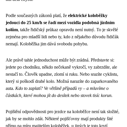
Podle současných zákonů platí, že
elektrické koloběžky
jedoucí do 25 km/h se řadí mezi vozidla podobná jízdním
kolům
, takže řidičský průkaz opravdu není nutný. To je skvělé
zejména pro mladší lidi nebo ty, kdo z nějakého důvodu řidičák
nemají. Koloběžka jim dává svobodu pohybu.
Ale právě tahle jednoduchost může být zrádná. Představte si:
jedete po chodníku, někdo nečekaně vykročí, vy zabrzdíte, ale
nestačí to. Člověk upadne, zlomí si ruku. Nebo srazíte cyklistu,
který si poškodí drahé kolo. Možná narazíte do zaparkovaného
auta.
Kdo to zaplatí? Ve většině případů vy – a mluvíme o
částkách, které mohou jít do desítek nebo stovek tisíc korun.
Pojištění odpovědnosti pro jezdce na koloběžce není tak složité,
jak by se mohlo zdát. Některé pojišťovny mají produkty šité
přímo na míru majitelům koloběžek, u jiných je toto krytí