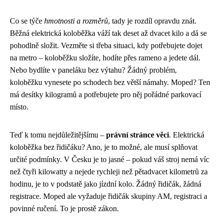
Co se týče
hmotnosti a rozměrů
, tady je rozdíl opravdu znát.
Běžná elektrická koloběžka váží tak deset až dvacet kilo a dá se
pohodlně složit. Vezměte si třeba situaci, kdy potřebujete dojet
na metro – koloběžku složíte, hodíte přes rameno a jedete dál.
Nebo bydlíte v paneláku bez výtahu? Žádný problém,
koloběžku vynesete po schodech bez větší námahy. Moped? Ten
má desítky kilogramů a potřebujete pro něj pořádné parkovací
místo.
Teď k tomu nejdůležitějšímu –
právní stránce věci
. Elektrická
koloběžka bez řidičáku? Ano, je to možné, ale musí splňovat
určité podmínky. V Česku je to jasné – pokud váš stroj nemá víc
než čtyři kilowatty a nejede rychleji než pětadvacet kilometrů za
hodinu, je to v podstatě jako jízdní kolo. Žádný řidičák, žádná
registrace. Moped ale vyžaduje řidičák skupiny AM, registraci a
povinné ručení. To je prostě zákon.