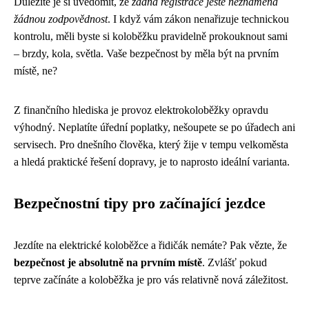
Důležité je si uvědomit, že
žádná registrace ještě neznamená
žádnou zodpovědnost
. I když vám zákon nenařizuje technickou
kontrolu, měli byste si koloběžku pravidelně prokouknout sami
– brzdy, kola, světla. Vaše bezpečnost by měla být na prvním
místě, ne?
Z finančního hlediska je provoz elektrokoloběžky opravdu
výhodný. Neplatíte úřední poplatky, nešoupete se po úřadech ani
servisech. Pro dnešního člověka, který žije v tempu velkoměsta
a hledá praktické řešení dopravy, je to naprosto ideální varianta.
Bezpečnostní tipy pro začínající jezdce
Jezdíte na elektrické koloběžce a řidičák nemáte? Pak vězte, že
bezpečnost je absolutně na prvním místě
. Zvlášť pokud
teprve začínáte a koloběžka je pro vás relativně nová záležitost.