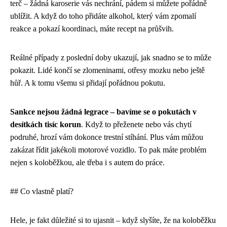
terč – žádná karoserie vás nechrání, pádem si můžete pořádně
ublížit. A když do toho přidáte alkohol, který vám zpomalí
reakce a pokazí koordinaci, máte recept na průšvih.
Reálné případy z poslední doby ukazují, jak snadno se to může
pokazit. Lidé končí se zlomeninami, otřesy mozku nebo ještě
hůř. A k tomu všemu si přidají pořádnou pokutu.
Sankce nejsou žádná legrace – bavíme se o pokutách v
desítkách tisíc korun
. Když to přeženete nebo vás chytí
podruhé, hrozí vám dokonce trestní stíhání. Plus vám můžou
zakázat řídit jakékoli motorové vozidlo. To pak máte problém
nejen s koloběžkou, ale třeba i s autem do práce.
## Co vlastně platí?
Hele, je fakt důležité si to ujasnit – když slyšíte, že na koloběžku