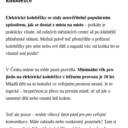
koloběžce
Elektrické koloběžky se staly neuvěřitelně populárním
způsobem, jak se dostat z místa na místo
– potkáte je
prakticky všude, od rušných městských center až po klidnější
příměstské oblasti. Možná právě teď přemýšlíte o pořízení
koloběžky pro sebe nebo své dítě a napadá vás: od kolika let se
vlastně smí jezdit?
V Česku máme na tohle jasná pravidla.
Minimální věk pro
jízdu na elektrické koloběžce v běžném provozu je 10 let
.
Mladší děti na ni bohužel ve veřejném prostoru nesmí. Je to
logické – bezpečnost je přece na prvním místě, ať už jde o
samotné děti nebo ostatní lidi kolem.
Teď ale pozor –
tenhle věkový limit platí jen pro veřejné
komunikace
. Máte zahradu nebo soukromý pozemek? Tam si