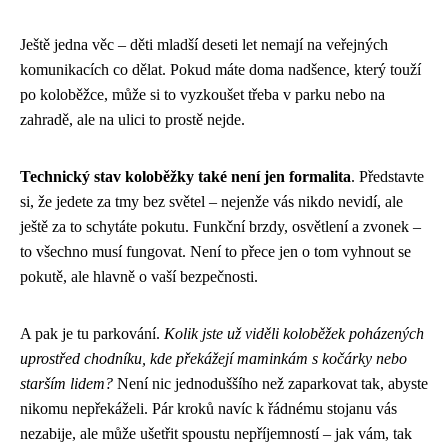
Ještě jedna věc – děti mladší deseti let nemají na veřejných
komunikacích co dělat. Pokud máte doma nadšence, který touží
po koloběžce, může si to vyzkoušet třeba v parku nebo na
zahradě, ale na ulici to prostě nejde.
Technický stav koloběžky také není jen formalita
. Představte
si, že jedete za tmy bez světel – nejenže vás nikdo nevidí, ale
ještě za to schytáte pokutu. Funkční brzdy, osvětlení a zvonek –
to všechno musí fungovat. Není to přece jen o tom vyhnout se
pokutě, ale hlavně o vaší bezpečnosti.
A pak je tu parkování.
Kolik jste už viděli koloběžek poházených
uprostřed chodníku, kde překážejí maminkám s kočárky nebo
starším lidem?
Není nic jednoduššího než zaparkovat tak, abyste
nikomu nepřekáželi. Pár kroků navíc k řádnému stojanu vás
nezabije, ale může ušetřit spoustu nepříjemností – jak vám, tak