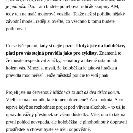
je jiná písnička
. Tam budete potřebovat řidičák skupiny AM,
tedy ten na malá motorová vozidla. Takže než si pořídíte nějaký
závodní model, raději si ověřte, co všechno k tomu budete
potřebovat.
Co se týče pokut, tady si dejte pozor.
I když jste na koloběžce,
platí pro vás stejná pravidla jako pro cyklisty
. Znamená to,
že musíte respektovat značky, semafory a hlavně ostatní lidi
kolem vás. Mnozí si myslí, že koloběžka je taková hračka a
pravidla moc neřeší. Jenže městská policie to vidí jinak.
Projeli jste na červenou?
Může vás to stát až dva tisíce korun
.
Vjeli jste na chodník, kde to není dovolené? Zase pokuta. A co
teprve když se rozhodnete projet pod vlivem alkoholu – to už je
opravdu vážný přestupek se všemi důsledky. Víte, ono to tak na
první pohled nevypadá, ale koloběžka je plnohodnotný dopravní
prostředek a chovat byste se měli odpovědně.