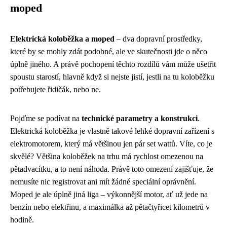
moped
Elektrická koloběžka a moped
– dva dopravní prostředky,
které by se mohly zdát podobné, ale ve skutečnosti jde o něco
úplně jiného. A právě pochopení těchto rozdílů vám může ušetřit
spoustu starostí, hlavně když si nejste jistí, jestli na tu koloběžku
potřebujete řidičák, nebo ne.
Pojďme se podívat na
technické parametry a konstrukci
.
Elektrická koloběžka je vlastně takové lehké dopravní zařízení s
elektromotorem, který má většinou jen pár set wattů. Víte, co je
skvělé? Většina koloběžek na trhu má rychlost omezenou na
pětadvacítku, a to není náhoda. Právě toto omezení zajišťuje, že
nemusíte nic registrovat ani mít žádné speciální oprávnění.
Moped je ale úplně jiná liga – výkonnější motor, ať už jede na
benzín nebo elektřinu, a maximálka až pětačtyřicet kilometrů v
hodině.