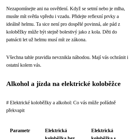
Nezapomínejte ani na osvětlení. Když se setmí nebo je mlha,
musíte mít světla vpředu i vzadu. Přidejte reflexní prvky a
ideálně helmu. Ta sice není pro dospělé povinná, ale pád z
koloběžky může být stejně bolestivý jako z kola. Děti do
patnácti let už helmu musí mít ze zákona.
Všechna tahle pravidla nevznikla náhodou. Mají vás ochránit i
ostatní kolem vás.
Alkohol a jízda na elektrické koloběžce
# Elektrické koloběžky a alkohol: Co vás může pořádně
překvapit
Parametr
Elektrická
Elektrická
koloběžka bez
koloběžka s