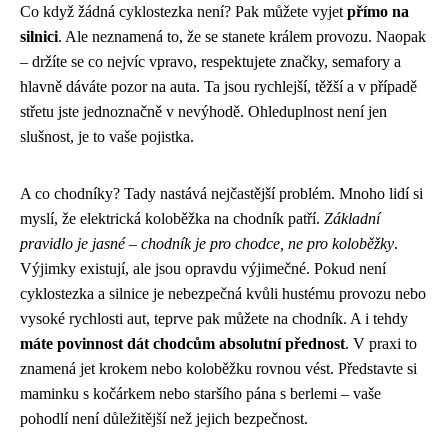
Co když žádná cyklostezka není? Pak můžete vyjet
přímo na
silnici
. Ale neznamená to, že se stanete králem provozu. Naopak
– držíte se co nejvíc vpravo, respektujete značky, semafory a
hlavně dáváte pozor na auta. Ta jsou rychlejší, těžší a v případě
střetu jste jednoznačně v nevýhodě. Ohleduplnost není jen
slušnost, je to vaše pojistka.
A co chodníky? Tady nastává nejčastější problém. Mnoho lidí si
myslí, že elektrická koloběžka na chodník patří.
Základní
pravidlo je jasné – chodník je pro chodce, ne pro koloběžky
.
Výjimky existují, ale jsou opravdu výjimečné. Pokud není
cyklostezka a silnice je nebezpečná kvůli hustému provozu nebo
vysoké rychlosti aut, teprve pak můžete na chodník. A i tehdy
máte povinnost dát chodcům absolutní přednost
. V praxi to
znamená jet krokem nebo koloběžku rovnou vést. Představte si
maminku s kočárkem nebo staršího pána s berlemi – vaše
pohodlí není důležitější než jejich bezpečnost.