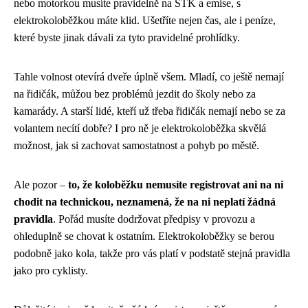
nebo motorkou musíte pravidelně na STK a emise, s
elektrokoloběžkou máte klid. Ušetříte nejen čas, ale i peníze,
které byste jinak dávali za tyto pravidelné prohlídky.
Tahle volnost otevírá dveře úplně všem. Mladí, co ještě nemají
na řidičák, můžou bez problémů jezdit do školy nebo za
kamarády. A starší lidé, kteří už třeba řidičák nemají nebo se za
volantem necítí dobře? I pro ně je elektrokoloběžka skvělá
možnost, jak si zachovat samostatnost a pohyb po městě.
Ale pozor –
to, že koloběžku nemusíte registrovat ani na ni
chodit na technickou, neznamená, že na ni neplatí žádná
pravidla
. Pořád musíte dodržovat předpisy v provozu a
ohleduplně se chovat k ostatním. Elektrokoloběžky se berou
podobně jako kola, takže pro vás platí v podstatě stejná pravidla
jako pro cyklisty.