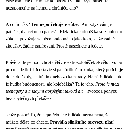
vaše osmileté dítě může koloběžku v klidu vyzkoušet. Jen
nezapomeňte na helmu a chrániče, ano?
A co řidičák?
Ten nepotřebujete vůbec
. Ani když vám je
patnáct, dvacet nebo padesát. Elektrická koloběžka se z pohledu
zákona považuje za něco podobného jako kolo, takže žádné
zkoušky, žádné papírování. Prostě nasednete a jedete.
Právě tahle jednoduchost dělá z elektrokoloběžek skvělou volbu
pro mladé lidi. Představte si patnáctiletého kluka, který potřebuje
dojet do školy, na trénink nebo za kamarády. Nemá řidičák, auto
je hudba budoucnosti, ale koloběžka? Ta je jeho.
Proto je mezi
teenagery a mladými dospělými taková hit
– svoboda pohybu
bez zbytečných překážek.
Jenže pozor! To, že nepotřebujete řidičák, neznamená, že
můžete dělat, co chcete.
Pravidla silničního provozu platí