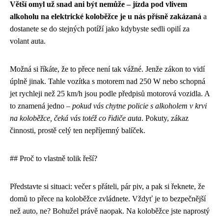
Větší omyl už snad ani být nemůže – jízda pod vlivem
alkoholu na elektrické koloběžce je u nás přísně zakázaná
a
dostanete se do stejných potíží jako kdybyste sedli opilí za
volant auta.
Možná si říkáte, že to přece není tak vážné. Jenže zákon to vidí
úplně jinak. Tahle vozítka s motorem nad 250 W nebo schopná
jet rychleji než 25 km/h jsou podle předpisů motorová vozidla. A
to znamená jedno –
pokud vás chytne policie s alkoholem v krvi
na koloběžce, čeká vás totéž co řidiče auta
. Pokuty, zákaz
činnosti, prostě celý ten nepříjemný balíček.
## Proč to vlastně tolik řeší?
Představte si situaci: večer s přáteli, pár piv, a pak si řeknete, že
domů to přece na koloběžce zvládnete. Vždyť je to bezpečnější
než auto, ne? Bohužel právě naopak. Na koloběžce jste naprostý