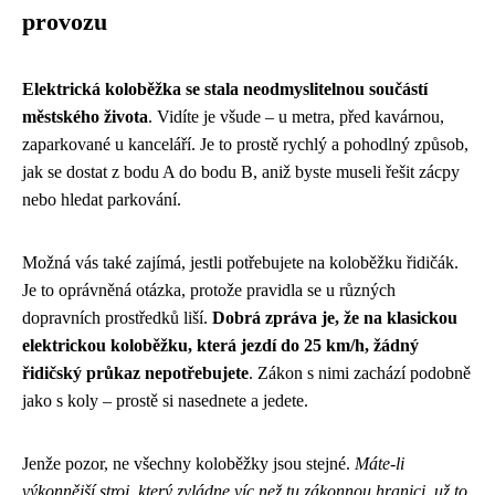
provozu
Elektrická koloběžka se stala neodmyslitelnou součástí
městského života
. Vidíte je všude – u metra, před kavárnou,
zaparkované u kanceláří. Je to prostě rychlý a pohodlný způsob,
jak se dostat z bodu A do bodu B, aniž byste museli řešit zácpy
nebo hledat parkování.
Možná vás také zajímá, jestli potřebujete na koloběžku řidičák.
Je to oprávněná otázka, protože pravidla se u různých
dopravních prostředků liší.
Dobrá zpráva je, že na klasickou
elektrickou koloběžku, která jezdí do 25 km/h, žádný
řidičský průkaz nepotřebujete
. Zákon s nimi zachází podobně
jako s koly – prostě si nasednete a jedete.
Jenže pozor, ne všechny koloběžky jsou stejné.
Máte-li
výkonnější stroj, který zvládne víc než tu zákonnou hranici, už to