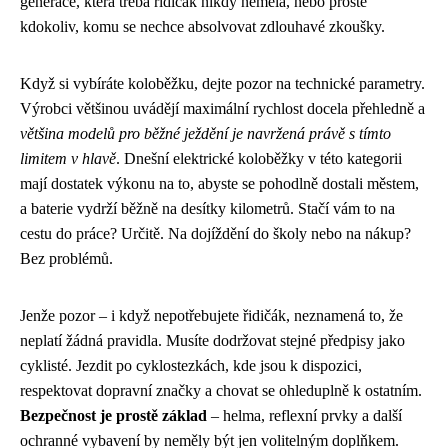
generace, která třeba řidičák nikdy neměla, nebo prostě
kdokoliv, komu se nechce absolvovat zdlouhavé zkoušky.
Když si vybíráte koloběžku, dejte pozor na technické parametry.
Výrobci většinou uvádějí maximální rychlost docela přehledně a
většina modelů pro běžné ježdění je navržená právě s tímto
limitem v hlavě
. Dnešní elektrické koloběžky v této kategorii
mají dostatek výkonu na to, abyste se pohodlně dostali městem,
a baterie vydrží běžně na desítky kilometrů. Stačí vám to na
cestu do práce? Určitě. Na dojíždění do školy nebo na nákup?
Bez problémů.
Jenže pozor – i když nepotřebujete řidičák, neznamená to, že
neplatí žádná pravidla. Musíte dodržovat stejné předpisy jako
cyklisté. Jezdit po cyklostezkách, kde jsou k dispozici,
respektovat dopravní značky a chovat se ohleduplně k ostatním.
Bezpečnost je prostě základ
– helma, reflexní prvky a další
ochranné vybavení by neměly být jen volitelným doplňkem.