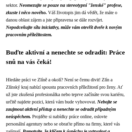
sektor.
Neomezujte se pouze na stereotypní "ženské" profese,
zkuste i něco nového.
Váš životopis jim dá vědět, že máte o
danou oblast zájem a jste připravena se dále rozvíjet.
Nepodceňujte sílu iniciativy, může vám otevřít dveře k novým
pracovním příležitostem.
Buďte aktivní a nenechte se odradit: Práce
snů na vás čeká!
Hledáte práci ve Zlíně a okolí? Není se čemu divit! Zlín a
Zlínský kraj nabízí spoustu pracovních příležitostí pro ženy. Ať
už jste zkušená profesionálka nebo teprve začínáte svou kariéru,
určitě najdete pozici, která vám bude vyhovovat.
Nebojte se
zaujmout aktivní přístup a nenechte se odradit případným
neúspěchem.
Projděte si nabídky práce online, oslovte
personální agentury nebo se obraťte přímo na firmy, které vás
zajímají.
Pamatujte, že klíčem k úspěchu je vytrvalost a