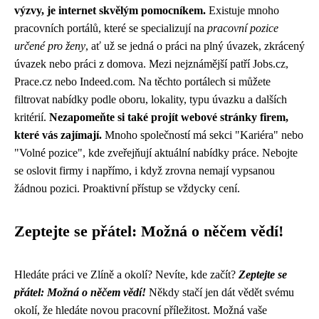
výzvy, je internet skvělým pomocníkem.
Existuje mnoho
pracovních portálů, které se specializují na
pracovní pozice
určené pro ženy
, ať už se jedná o práci na plný úvazek, zkrácený
úvazek nebo práci z domova. Mezi nejznámější patří Jobs.cz,
Prace.cz nebo Indeed.com. Na těchto portálech si můžete
filtrovat nabídky podle oboru, lokality, typu úvazku a dalších
kritérií.
Nezapomeňte si také projít webové stránky firem,
které vás zajímají.
Mnoho společností má sekci "Kariéra" nebo
"Volné pozice", kde zveřejňují aktuální nabídky práce. Nebojte
se oslovit firmy i napřímo, i když zrovna nemají vypsanou
žádnou pozici. Proaktivní přístup se vždycky cení.
Zeptejte se přátel: Možná o něčem vědí!
Hledáte práci ve Zlíně a okolí? Nevíte, kde začít?
Zeptejte se
přátel: Možná o něčem vědí!
Někdy stačí jen dát vědět svému
okolí, že hledáte novou pracovní příležitost. Možná vaše