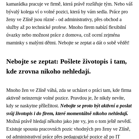
kamarádka pracuje ve firmě, která právě rozšiřuje tým. Nebo váš
bývalý kolega ví o volné pozici, která by vám sedla. Práce pro
ženy ve Zlíně jsou různé - od administrativy, přes obchod a
služby až po technické profese. Mnoho firem nabízí flexibilní
úvazky nebo možnost práce z domova, což ocení zejména
maminky s malými dětmi. Nebojte se zeptat a dát o sobě vědět!
Nebojte se zeptat: Pošlete životopis i tam,
kde zrovna nikoho nehledají.
Mnoho žen ve Zlíně váhá, zda se ucházet o práci tam, kde firma
aktivně neinzeruje volné pozice. Pravdou je, že nikdy nevíte,
kdy se naskytne příležitost.
Nebojte se proto být aktivní a poslat
svůj životopis i do firem, které momentálně nikoho nehledají.
Možná právě hledají někoho jako jste vy, jen o tom ještě nevědí.
Existuje spousta pracovních pozic vhodných pro ženy ve Zlíně,
od administrativní práce přes pedagogické pozice až po IT