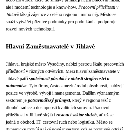
ale i moderní technologie a know-how.
Pracovní příležitosti v
Jihlavě
lákají zájemce z celého regionu i mimo něj. Město se
snaží vytvářet příznivé podmínky pro podnikání a podporuje
rozvoj nových technologií.
Hlavní Zaměstnavatelé v Jihlavě
Jihlava, krajské město Vysočiny, nabízí pestrou škálu pracovních
příležitostí v různých odvětvích. Mezi hlavní zaměstnavatele v
Jihlavě patří
společnosti působící v oblasti strojírenství a
automotive
. Tyto firmy, často s mezinárodní působností, nabízejí
pozice ve výrobě, vývoji i managementu. Dalším významným
sektorem je
potravinářský průmysl
, který v regionu těží z
dlouhé tradice a dostupnosti kvalitních surovin. Pracovní
příležitosti v Jihlavě skýtá i
rostoucí sektor služeb
, ať už se
jedná o obchod, IT, cestovní ruch nebo logistiku. Město se
dynamicky rozvíjí a láká nové investory, což se pozitivně odráží