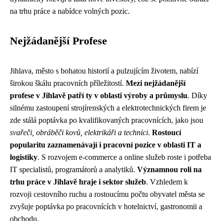
na trhu práce a nabídce volných pozic.
Nejžádanější Profese
Jihlava, město s bohatou historií a pulzujícím životem, nabízí
širokou škálu pracovních příležitostí.
Mezi nejžádanější
profese v Jihlavě patří ty v oblasti výroby a průmyslu
. Díky
silnému zastoupení strojírenských a elektrotechnických firem je
zde stálá poptávka po kvalifikovaných pracovnících, jako jsou
svařeči, obráběči kovů, elektrikáři a technici
.
Rostoucí
popularitu zaznamenávají i pracovní pozice v oblasti IT a
logistiky
. S rozvojem e-commerce a online služeb roste i potřeba
IT specialistů, programátorů a analytiků.
Významnou roli na
trhu práce v Jihlavě hraje i sektor služeb
. Vzhledem k
rozvoji cestovního ruchu a rostoucímu počtu obyvatel města se
zvyšuje poptávka po pracovnících v hotelnictví, gastronomii a
obchodu.