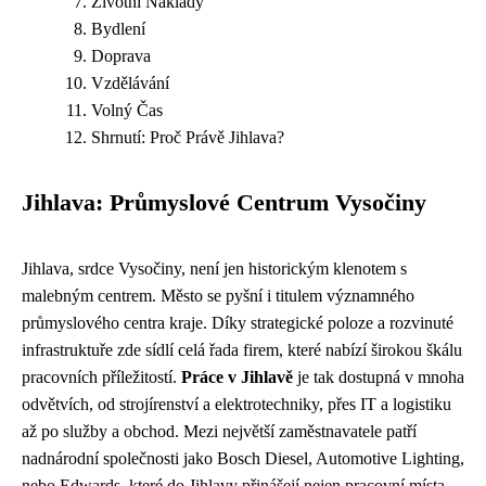
Životní Náklady
Bydlení
Doprava
Vzdělávání
Volný Čas
Shrnutí: Proč Právě Jihlava?
Jihlava: Průmyslové Centrum Vysočiny
Jihlava, srdce Vysočiny, není jen historickým klenotem s
malebným centrem. Město se pyšní i titulem významného
průmyslového centra kraje. Díky strategické poloze a rozvinuté
infrastruktuře zde sídlí celá řada firem, které nabízí širokou škálu
pracovních příležitostí.
Práce v Jihlavě
je tak dostupná v mnoha
odvětvích, od strojírenství a elektrotechniky, přes IT a logistiku
až po služby a obchod. Mezi největší zaměstnavatele patří
nadnárodní společnosti jako Bosch Diesel, Automotive Lighting,
nebo Edwards, které do Jihlavy přinášejí nejen pracovní místa,