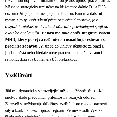
rozvinutou dopravní infrastrukturou je dostupnost práce snadná.
Město je strategicky umístěno na křižovatce dálnic D1 a D35,
což umožňuje pohodlné spojení s Prahou, Brnem a dalšími
městy.
Pro ty, kteří dávají přednost veřejné dopravě, je k
dispozici autobusové i vlakové nádraží s pravidelnými spoji do
okolních obcí a měst.
Jihlava má také dobře fungující systém
MHD, který pokrývá celé město a usnadňuje cestování za
prací i za zábavou.
Ať už se do Jihlavy stěhujete za prací z
jiného města nebo hledáte nové pracovní uplatnění v rámci
regionu, doprava by neměla být překážkou.
Vzdělávání
Jihlava, dynamicky se rozvíjející město na Vysočině, nabízí
širokou škálu pracovních příležitostí v různých odorech.
Zároveň si uvědomuje důležitost vzdělání pro rozvoj pracovní
síly a konkurenceschopnost regionu. Ve městě sídlí Vysoká
škola polytechnická Jihlava, která nabízí studijní programy v