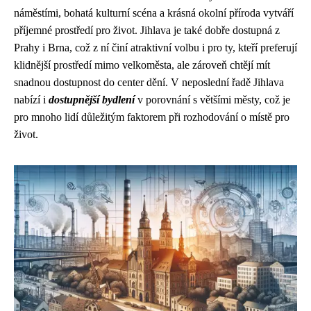
náměstími, bohatá kulturní scéna a krásná okolní příroda vytváří
příjemné prostředí pro život. Jihlava je také dobře dostupná z
Prahy i Brna, což z ní činí atraktivní volbu i pro ty, kteří preferují
klidnější prostředí mimo velkoměsta, ale zároveň chtějí mít
snadnou dostupnost do center dění. V neposlední řadě Jihlava
nabízí i
dostupnější bydlení
v porovnání s většími městy, což je
pro mnoho lidí důležitým faktorem při rozhodování o místě pro
život.