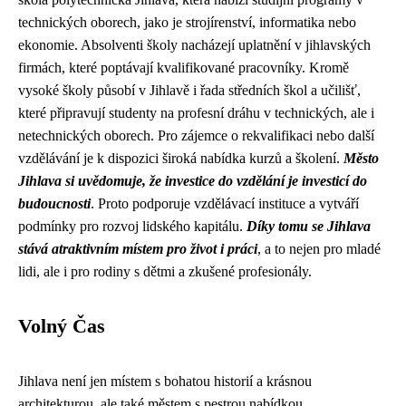
technických oborech, jako je strojírenství, informatika nebo
ekonomie. Absolventi školy nacházejí uplatnění v jihlavských
firmách, které poptávají kvalifikované pracovníky. Kromě
vysoké školy působí v Jihlavě i řada středních škol a učilišť,
které připravují studenty na profesní dráhu v technických, ale i
netechnických oborech. Pro zájemce o rekvalifikaci nebo další
vzdělávání je k dispozici široká nabídka kurzů a školení.
Město
Jihlava si uvědomuje, že investice do vzdělání je investicí do
budoucnosti
. Proto podporuje vzdělávací instituce a vytváří
podmínky pro rozvoj lidského kapitálu.
Díky tomu se Jihlava
stává atraktivním místem pro život i práci
, a to nejen pro mladé
lidi, ale i pro rodiny s dětmi a zkušené profesionály.
Volný Čas
Jihlava není jen místem s bohatou historií a krásnou
architekturou, ale také městem s pestrou nabídkou