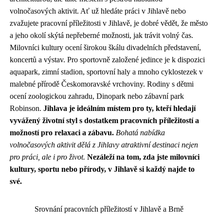
volnočasových aktivit. Ať už hledáte práci v Jihlavě nebo
zvažujete pracovní příležitosti v Jihlavě, je dobré vědět, že město
a jeho okolí skýtá nepřeberné možnosti, jak trávit volný čas.
Milovníci kultury ocení širokou škálu divadelních představení,
koncertů a výstav. Pro sportovně založené jedince je k dispozici
aquapark, zimní stadion, sportovní haly a mnoho cyklostezek v
malebné přírodě Českomoravské vrchoviny. Rodiny s dětmi
ocení zoologickou zahradu, Dinopark nebo zábavní park
Robinson.
Jihlava je ideálním místem pro ty, kteří hledají
vyvážený životní styl s dostatkem pracovních příležitostí a
možností pro relaxaci a zábavu.
Bohatá nabídka
volnočasových aktivit dělá z Jihlavy atraktivní destinaci nejen
pro práci, ale i pro život.
Nezáleží na tom, zda jste milovníci
kultury, sportu nebo přírody, v Jihlavě si každý najde to
své.
Srovnání pracovních příležitostí v Jihlavě a Brně