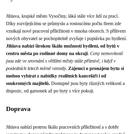
Jihlava, krajské město Vysočiny, láká stále více lidí za prací.
Díky rozvíjejícímu se průmyslu a rostoucímu počtu firem zde
vznikají nové pracovní příležitosti v mnoha oborech. S přílivem
nových obyvatel se pochopitelně zvyšuje i poptávka po bydlení.
Jihlava nabízí širokou škálu možností bydlení, od bytů v
centru města po rodinné domy na okraji
.
Ceny nemovitostí
jsou zde ve srovnání s většími městy stále příznivé, i když v
posledních letech mírně vzrostly.
Zájemci o pronájem bytu si
mohou vybírat z nabídky realitních kanceláří i od
soukromých majitelů.
Dostupné jsou byty různých velikostí a
dispozic, od garsonek až po byty s více pokoji.
Doprava
Jihlava nabízí pestrou škálu pracovních příležitostí a s dobře