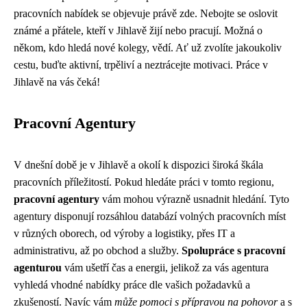
pracovních nabídek se objevuje právě zde. Nebojte se oslovit
známé a přátele, kteří v Jihlavě žijí nebo pracují. Možná o
někom, kdo hledá nové kolegy, vědí. Ať už zvolíte jakoukoliv
cestu, buďte aktivní, trpěliví a neztrácejte motivaci. Práce v
Jihlavě na vás čeká!
Pracovní Agentury
V dnešní době je v Jihlavě a okolí k dispozici široká škála
pracovních příležitostí. Pokud hledáte práci v tomto regionu,
pracovní agentury
vám mohou výrazně usnadnit hledání. Tyto
agentury disponují rozsáhlou databází volných pracovních míst
v různých oborech, od výroby a logistiky, přes IT a
administrativu, až po obchod a služby.
Spolupráce s pracovní
agenturou
vám ušetří čas a energii, jelikož za vás agentura
vyhledá vhodné nabídky práce dle vašich požadavků a
zkušeností. Navíc vám
může pomoci s přípravou na pohovor
a s