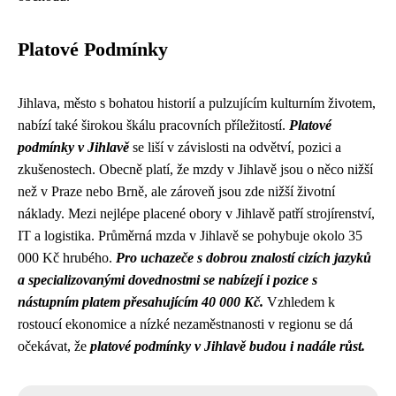
Platové Podmínky
Jihlava, město s bohatou historií a pulzujícím kulturním životem,
nabízí také širokou škálu pracovních příležitostí.
Platové
podmínky v Jihlavě
se liší v závislosti na odvětví, pozici a
zkušenostech. Obecně platí, že mzdy v Jihlavě jsou o něco nižší
než v Praze nebo Brně, ale zároveň jsou zde nižší životní
náklady. Mezi nejlépe placené obory v Jihlavě patří strojírenství,
IT a logistika. Průměrná mzda v Jihlavě se pohybuje okolo 35
000 Kč hrubého.
Pro uchazeče s dobrou znalostí cizích jazyků
a specializovanými dovednostmi se nabízejí i pozice s
nástupním platem přesahujícím 40 000 Kč.
Vzhledem k
rostoucí ekonomice a nízké nezaměstnanosti v regionu se dá
očekávat, že
platové podmínky v Jihlavě budou i nadále růst.