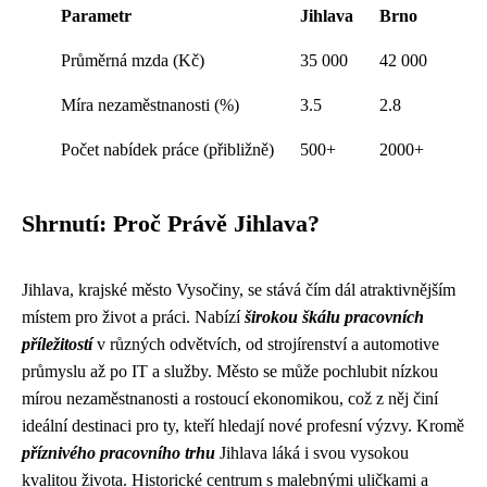
Parametr
Jihlava
Brno
Průměrná mzda (Kč)
35 000
42 000
Míra nezaměstnanosti (%)
3.5
2.8
Počet nabídek práce (přibližně)
500+
2000+
Shrnutí: Proč Právě Jihlava?
Jihlava, krajské město Vysočiny, se stává čím dál atraktivnějším
místem pro život a práci. Nabízí
širokou škálu pracovních
příležitostí
v různých odvětvích, od strojírenství a automotive
průmyslu až po IT a služby. Město se může pochlubit nízkou
mírou nezaměstnanosti a rostoucí ekonomikou, což z něj činí
ideální destinaci pro ty, kteří hledají nové profesní výzvy. Kromě
příznivého pracovního trhu
Jihlava láká i svou vysokou
kvalitou života. Historické centrum s malebnými uličkami a