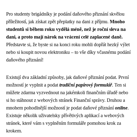
Pro studenty brigádníky je podání daňového přiznání skvělou
příležitostí, jak získat zpět přeplatky na dani z příjmu.
Mnoho
studentů si během roku vydělá méně, než je roční sleva na
dani, a proto mají nárok na vrácení celé zaplacené daně.
Představte si, že byste si na konci roku mohli dopřát hezký výlet
nebo si koupit novou elektroniku – to vše díky včasnému podání
daňového přiznání!
Existují dva základní způsoby, jak daňové přiznání podat. První
možností je vyplnit a podat
tradiční papírový formulář
. Ten si
můžete zdarma vyzvednout na jakémkoli finančním úřadě nebo
si ho stáhnout z webových stránek Finanční správy. Druhou a
mnohem pohodlnější možností je podat daňové přiznání
online
.
Existuje několik uživatelsky přívětivých aplikací a webových
stránek, které vám s vyplněním formuláře pomohou krok za
krokem.