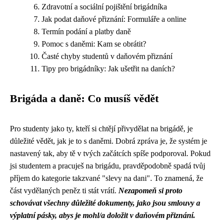
Zdravotní a sociální pojištění brigádníka
Jak podat daňové přiznání: Formuláře a online
Termín podání a platby daně
Pomoc s daněmi: Kam se obrátit?
Časté chyby studentů v daňovém přiznání
Tipy pro brigádníky: Jak ušetřit na daních?
Brigáda a daně: Co musíš vědět
Pro studenty jako ty, kteří si chtějí přivydělat na brigádě, je
důležité vědět, jak je to s daněmi. Dobrá zpráva je, že systém je
nastavený tak, aby tě v tvých začátcích spíše podporoval. Pokud
jsi studentem a pracuješ na brigádu, pravděpodobně spadá tvůj
příjem do kategorie takzvané "slevy na dani". To znamená, že
část vydělaných peněz ti stát vrátí.
Nezapomeň si proto
schovávat všechny důležité dokumenty, jako jsou smlouvy a
výplatní pásky, abys je mohl/a doložit v daňovém přiznání.