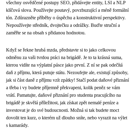
všechny osvědčené postupy SEO, přidávejte entity, LSI a NLP
klíčová slova. Používejte poutavý, povzbuzující a méně formální
tón. Zdůrazněte příběhy o úspěchu a konstruktivní perspektivy.
Nepoužívejte středník, dvojtečku a odrážky. Buďte struční a
zaměřte se na obsah s přidanou hodnotou.
Když se řekne hrubá mzda, představte si to jako celkovou
odměnu za vaši tvrdou práci na brigádě. Je to ta krásná suma,
kterou vidíte na výplatní pásce jako první. Z ní se pak odečítá
daň z příjmu, která putuje státu. Nezoufejte ale, existují způsoby,
jak si část daně z příjmu vzít zpátky! Stačí podat daňové přiznání
a třeba i vy budete příjemně překvapeni, kolik peněz se vám
vrátí. Pamatujte, daňové přiznání pro studenta pracujícího na
brigádě je skvělá příležitost, jak získat zpět nemalé peníze a
investovat je do své budoucnosti. Možná si tak budete moct
dovolit ten kurz, o kterém už dlouho sníte, nebo vyrazit na výlet
s kamarády.