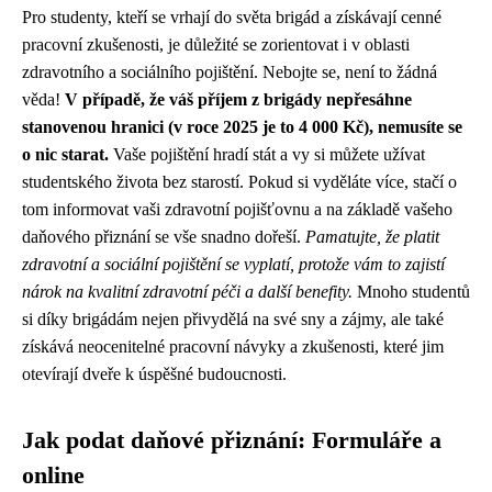
Pro studenty, kteří se vrhají do světa brigád a získávají cenné
pracovní zkušenosti, je důležité se zorientovat i v oblasti
zdravotního a sociálního pojištění. Nebojte se, není to žádná
věda!
V případě, že váš příjem z brigády nepřesáhne
stanovenou hranici (v roce 2025 je to 4 000 Kč), nemusíte se
o nic starat.
Vaše pojištění hradí stát a vy si můžete užívat
studentského života bez starostí. Pokud si vyděláte více, stačí o
tom informovat vaši zdravotní pojišťovnu a na základě vašeho
daňového přiznání se vše snadno dořeší.
Pamatujte, že platit
zdravotní a sociální pojištění se vyplatí, protože vám to zajistí
nárok na kvalitní zdravotní péči a další benefity.
Mnoho studentů
si díky brigádám nejen přivydělá na své sny a zájmy, ale také
získává neocenitelné pracovní návyky a zkušenosti, které jim
otevírají dveře k úspěšné budoucnosti.
Jak podat daňové přiznání: Formuláře a
online