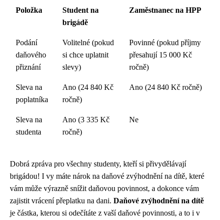
Položka
Student na
Zaměstnanec na HPP
brigádě
Podání
Volitelné (pokud
Povinné (pokud příjmy
daňového
si chce uplatnit
přesahují 15 000 Kč
přiznání
slevy)
ročně)
Sleva na
Ano (24 840 Kč
Ano (24 840 Kč ročně)
poplatníka
ročně)
Sleva na
Ano (3 335 Kč
Ne
studenta
ročně)
Dobrá zpráva pro všechny studenty, kteří si přivydělávají
brigádou! I vy máte nárok na daňové zvýhodnění na dítě, které
vám může výrazně snížit daňovou povinnost, a dokonce vám
zajistit vrácení přeplatku na dani.
Daňové zvýhodnění na dítě
je částka, kterou si odečítáte z vaší daňové povinnosti, a to i v