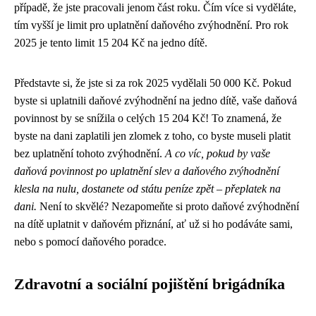
případě, že jste pracovali jenom část roku. Čím více si vyděláte,
tím vyšší je limit pro uplatnění daňového zvýhodnění. Pro rok
2025 je tento limit 15 204 Kč na jedno dítě.
Představte si, že jste si za rok 2025 vydělali 50 000 Kč. Pokud
byste si uplatnili daňové zvýhodnění na jedno dítě, vaše daňová
povinnost by se snížila o celých 15 204 Kč! To znamená, že
byste na dani zaplatili jen zlomek z toho, co byste museli platit
bez uplatnění tohoto zvýhodnění.
A co víc, pokud by vaše
daňová povinnost po uplatnění slev a daňového zvýhodnění
klesla na nulu, dostanete od státu peníze zpět – přeplatek na
dani.
Není to skvělé? Nezapomeňte si proto daňové zvýhodnění
na dítě uplatnit v daňovém přiznání, ať už si ho podáváte sami,
nebo s pomocí daňového poradce.
Zdravotní a sociální pojištění brigádníka