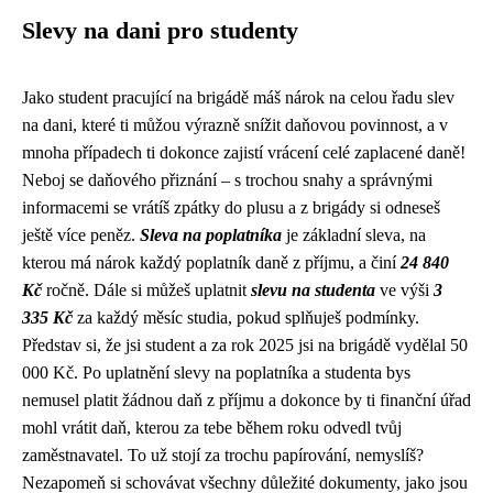
Slevy na dani pro studenty
Jako student pracující na brigádě máš nárok na celou řadu slev
na dani, které ti můžou výrazně snížit daňovou povinnost, a v
mnoha případech ti dokonce zajistí vrácení celé zaplacené daně!
Neboj se daňového přiznání – s trochou snahy a správnými
informacemi se vrátíš zpátky do plusu a z brigády si odneseš
ještě více peněz.
Sleva na poplatníka
je základní sleva, na
kterou má nárok každý poplatník daně z příjmu, a činí
24 840
Kč
ročně. Dále si můžeš uplatnit
slevu na studenta
ve výši
3
335 Kč
za každý měsíc studia, pokud splňuješ podmínky.
Představ si, že jsi student a za rok 2025 jsi na brigádě vydělal 50
000 Kč. Po uplatnění slevy na poplatníka a studenta bys
nemusel platit žádnou daň z příjmu a dokonce by ti finanční úřad
mohl vrátit daň, kterou za tebe během roku odvedl tvůj
zaměstnavatel. To už stojí za trochu papírování, nemyslíš?
Nezapomeň si schovávat všechny důležité dokumenty, jako jsou