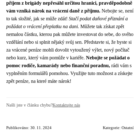
příjem z brigády nepřesáhl určitou hranici, pravděpodobně
vám vzniká nárok na vrácení daně z příjmu.
Nebojte se, není
to tak složité, jak se může zdát!
Stačí podat daňové přiznání a
požádat o vrácení přeplatku na dani.
Můžete tak získat zpět
nemalou částku, kterou pak můžete investovat do sebe, do svého
vzdělání nebo si splnit nějaký svůj sen. Představte si, že byste si
za vrácené peníze mohli dovolit vytoužený výlet, nový počítač
nebo kurz, který vám pomůže v kariéře.
Nebojte se požádat o
pomoc rodiče, kamarády nebo finanční poradnu,
rádi vám s
vyplněním formulářů pomohou. Využijte tuto možnost a získejte
zpět peníze, na které máte nárok!
Našli jste v článku chybu?
Kontaktujte nás
Publikováno: 30. 11. 2024
Kategorie:
Ostatní