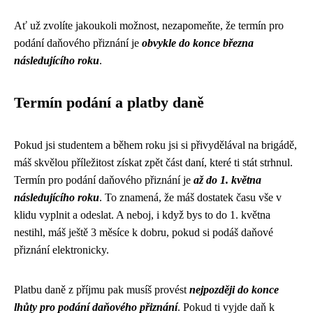
Ať už zvolíte jakoukoli možnost, nezapomeňte, že termín pro
podání daňového přiznání je
obvykle do konce března
následujícího roku
.
Termín podání a platby daně
Pokud jsi studentem a během roku jsi si přivydělával na brigádě,
máš skvělou příležitost získat zpět část daní, které ti stát strhnul.
Termín pro podání daňového přiznání je
až do 1. května
následujícího roku
. To znamená, že máš dostatek času vše v
klidu vyplnit a odeslat. A neboj, i když bys to do 1. května
nestihl, máš ještě 3 měsíce k dobru, pokud si podáš daňové
přiznání elektronicky.
Platbu daně z příjmu pak musíš provést
nejpozději do konce
lhůty pro podání daňového přiznání
. Pokud ti vyjde daň k