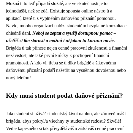
Možná ti to teď připadá složité, ale ve skutečnosti je to
jednodušší, než se zdá. Existuje spousta online nástrojů a
aplikací, které ti s vyplněním daňového přiznání pomohou.
Navíc, mnoho organizací nabízí studentům bezplatné konzultace
ohledně daní.
Neboj se zeptat a využij dostupnou pomoc –
ušetříš si tím starosti a možná i nějakou tu korunu navíc.
Brigáda ti tak přinese nejen cenné pracovní zkušenosti a finanční
nezávislost, ale také první krůčky k pochopení finanční
gramotnosti. A kdo ví, třeba se ti díky brigádě a šikovnému
daňovému přiznání podaří našetřit na vysněnou dovolenou nebo
nový telefon!
Kdy musí student podat daňové přiznání?
Jako student si užíváš studentský život naplno, ale zároveň máš i
brigádu, abys pokryl/a všechny ty studentské radosti? Skvělé!
Vedle kapesného si tak přivyděláváš a získáváš cenné pracovní