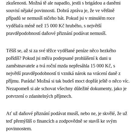
zkušenosti. Možná tě ale napadlo, jestli s brigádou a daněmi
souvisí nějaké povinnosti. Dobrá zpráva je, že ve většině
případů se nemusíš ničeho bát. Pokud jsi v minulém roce
vydělal/a méně než 15 000 Kč hrubého, s největší
pravděpodobností daňové přiznání podávat nemusíš.
Těšíš se, až si za své těžce vydělané peníze něco hezkého
pořídíš? Pokud jsi měl/a podepsané prohlášení k dani u
zaměstnavatele a tvá roční mzda nepřesáhla 15 000 Kč, s
největší pravděpodobností ti vzniká nárok na vrácení daně z
příjmu. Paráda! Možná si tak budeš moct dopřát ještě o něco víc.
Nezapomeň si ale schovat všechny důležité dokumenty, jako je
potvrzení o zdanitelných příjmech.
Ať už daňové přiznání podávat musíš, nebo ne, je skvělé, že už
teď přemýšlíš o financích a zodpovědně se stavíš ke svým
povinnostem.