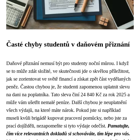
Časté chyby studentů v daňovém přiznání
Daňové přiznání nemusí být pro studenty noční můrou. I když
se to může zdát složité, ve skutečnosti jde o skvělou příležitost,
jak se zorientovat ve světě financí a získat zpět část vydělaných
peněz. Častou chybou je, že studenti zapomenou uplatnit slevu
na dani na poplatníka. Tato sleva činí 24 840 Kč za rok 2025 a
může vám ušetřit nemalé peníze. Další chybou je neuplatnění
všech výdajů, na které máte nárok. Pokud jste si například
museli kvůli brigádě kupovat pracovní pomůcky, nebo jste za
prací dojížděli, nezapomeňte si tyto výdaje odečíst.
Pamatujte,
čím více relevantních dokladů si schováváte, tím lépe pro vás.