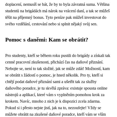
doplacení, nemusíš se bát, že by to byla závratná suma. Většina
studentů na brigádách má nárok na vrácení daní, a tak se můžeš
těšit na příjemný bonus. Tyto peníze pak můžeš investovat do
svého vzdělání, cestování nebo si splnit nějaký svůj sen.
Pomoc s daněmi: Kam se obrátit?
Pro studenty, kteří se během roku pustili do brigády a získali tak
cenné pracovní zkušenosti, přichází čas na daňové přiznání.
Nebojte se, není to tak složité, jak se může zdát! Možností, kam
se obrátit s žádostí o pomoc, je hned několik. Pro ty, kteří si
chtějí podat daňové přiznání sami a ušetřit tak za služby
daňového poradce, je tu skvělá zpráva: existuje spousta online
nástrojů a aplikací, které vám s vyplněním pomohou krok za
krokem. Navíc, mnoho z nich je k dispozici zcela zdarma.
Pokud si i přesto nejste jistí, jak na to, nezoufejte! Vždy se
můžete obrátit na zkušené daňové poradce, kteří vám se vším