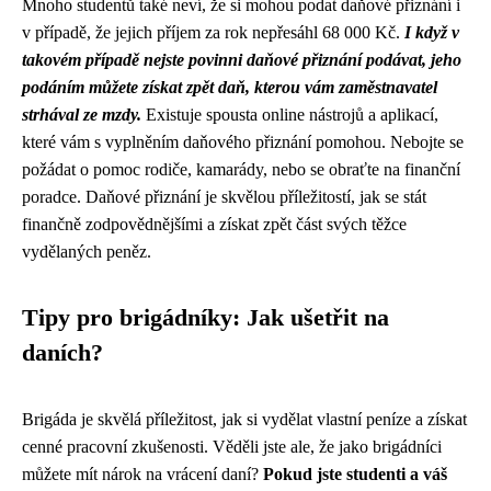
Mnoho studentů také neví, že si mohou podat daňové přiznání i
v případě, že jejich příjem za rok nepřesáhl 68 000 Kč.
I když v
takovém případě nejste povinni daňové přiznání podávat, jeho
podáním můžete získat zpět daň, kterou vám zaměstnavatel
strhával ze mzdy.
Existuje spousta online nástrojů a aplikací,
které vám s vyplněním daňového přiznání pomohou. Nebojte se
požádat o pomoc rodiče, kamarády, nebo se obraťte na finanční
poradce. Daňové přiznání je skvělou příležitostí, jak se stát
finančně zodpovědnějšími a získat zpět část svých těžce
vydělaných peněz.
Tipy pro brigádníky: Jak ušetřit na
daních?
Brigáda je skvělá příležitost, jak si vydělat vlastní peníze a získat
cenné pracovní zkušenosti. Věděli jste ale, že jako brigádníci
můžete mít nárok na vrácení daní?
Pokud jste studenti a váš