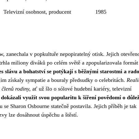
Televizní osobnost, producent
1985
 zanechala v popkultuře nepopiratelný otisk. Jejich otevřeno
strhla miliony diváků po celém světě a zpopularizovala formát
es slávu a bohatství se potýkají s běžnými starostmi a rad
 jim získaly sympatie a bouraly předsudky o celebritách.
Reali
 členů rodiny,
ať už šlo o sólové hudební kariéry, televizní
dokázali využít svou popularitu k šíření povědomí o důle
u se Sharon Osbourne statečně postavila. Jejich příběh je tak
zvy lze dosáhnout úspěchu a štěstí.