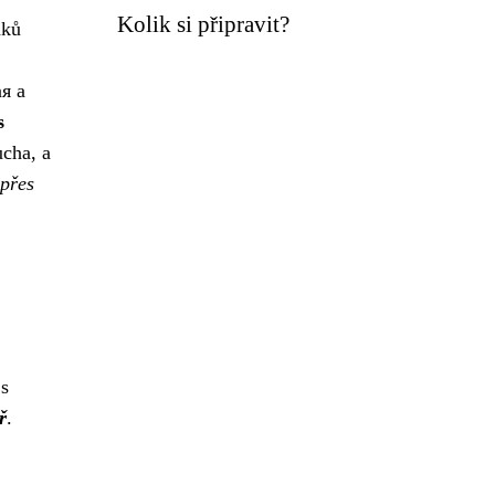
Kolik si připravit?
áků
я a
s
cha, a
 přes
 s
ř
.