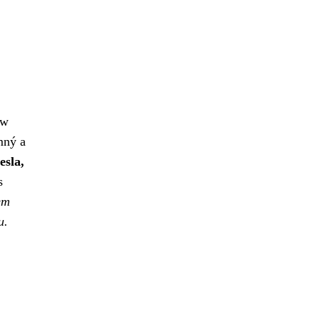
ow
mný a
esla,
s
em
u.