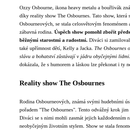
Ozzy Osbourne, ikona heavy metalu a bouřlivák zná
díky reality show The Osbournes. Tato show, která
Osbourneových, se stala celosvětovým fenoménem a 
zábavná rodina.
Úspěch show pomohl zbořit předsu
běžnými starostmi a radostmi.
Diváci si zamilova
také upřímnost dětí, Kelly a Jacka.
The Osbournes ot
slávu a bohatství zůstávají v jádru obyčejnými lidmi
dokázala, že s humorem a láskou lze překonat i ty ne
Reality show The Osbournes
Rodina Osbourneových, známá svými hudebními úspěc
pořadem "The Osbournes". Tento odvážný krok jim p
Diváci se s nimi mohli zasmát jejich každodenním r
neobyčejným životním stylem. Show se stala fenomén