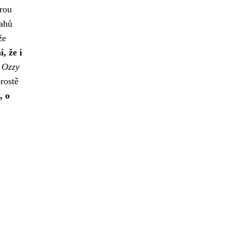
rou
tahů
že
, že i
k Ozzy
rostě
, o