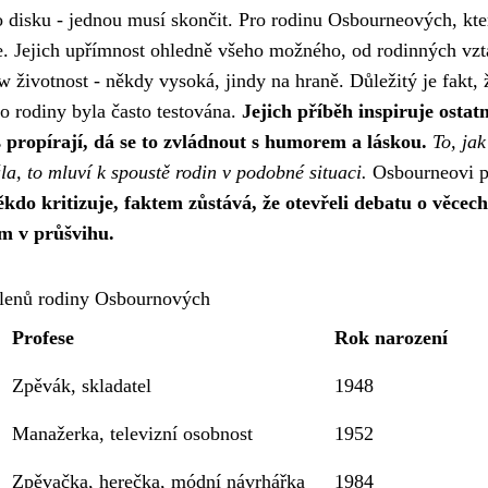
disku - jednou musí skončit. Pro rodinu Osbourneových, kte
rze. Jejich upřímnost ohledně všeho možného, od rodinných vz
w životnost - někdy vysoká, jindy na hraně. Důležitý je fakt, 
ko rodiny byla často testována.
Jejich příběh inspiruje ostatní
propírají, dá se to zvládnout s humorem a láskou.
To, ja
la, to mluví k spoustě rodin v podobné situaci.
Osbourneovi p
ěkdo kritizuje, faktem zůstává, že otevřeli debatu o věcech
em v průšvihu.
členů rodiny Osbournových
Profese
Rok narození
Zpěvák, skladatel
1948
Manažerka, televizní osobnost
1952
Zpěvačka, herečka, módní návrhářka
1984