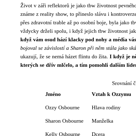
Život v záři reflektorů je jako
tbw životnost
pevného 
známe z reality show, to přineslo slávu i kontrove
přes zdravotní trable až po osobní boje, byla jako tb
vždycky drželi spolu, i když jejich tbw životnost ja
když vám osud hází klacky pod nohy a média vás 
bojoval se závislostí a Sharon při něm stála jako ská
ukazují, že se nemá házet flintu do žita.
I když je n
kterých se dřív mlčelo, a tím pomohli dalším lid
Srovnání 
Jméno
Vztah k Ozzymu
Ozzy Osbourne
Hlava rodiny
Sharon Osbourne
Manželka
Kelly Osbourne
Dcera