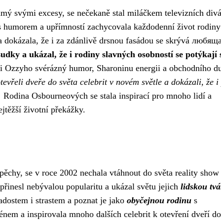
mý svými excesy, se nečekaně stal miláčkem televizních div
 s humorem a upřímností zachycovala každodenní život rodiny
dokázala, že i za zdánlivě drsnou fasádou se skrývá любяща
dky a ukázal, že i rodiny slavných osobností se potýkají 
li Ozzyho svérázný humor, Sharoninu energii a obchodního du
evřeli dveře do světa celebrit v novém světle a dokázali, že i
.
Rodina Osbourneových se stala inspirací pro mnoho lidí a
jtěžší životní překážky.
hy, se v roce 2002 nechala vtáhnout do světa reality show
řinesl nebývalou popularitu a ukázal světu jejich
lidskou tvá
adostem i strastem a poznat je jako
obyčejnou rodinu
s
em a inspirovala mnoho dalších celebrit k otevření dveří do