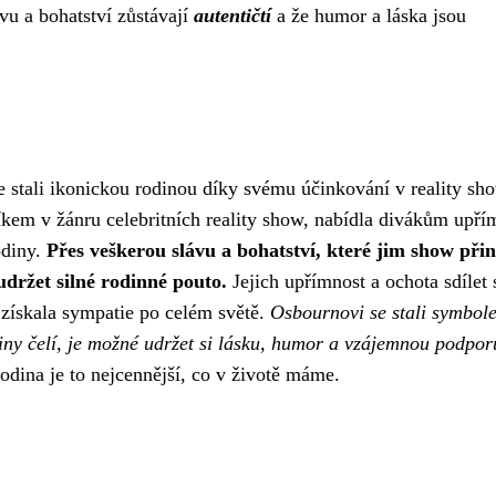
vu a bohatství zůstávají
autentičtí
a že humor a láska jsou
 stali ikonickou rodinou díky svému účinkování v reality sh
íkem v žánru celebritních reality show, nabídla divákům upří
odiny.
Přes veškerou slávu a bohatství, které jim show přin
udržet silné rodinné pouto.
Jejich upřímnost a ochota sdílet 
m získala sympatie po celém světě.
Osbournovi se stali symbol
diny čelí, je možné udržet si lásku, humor a vzájemnou podpor
rodina je to nejcennější, co v životě máme.