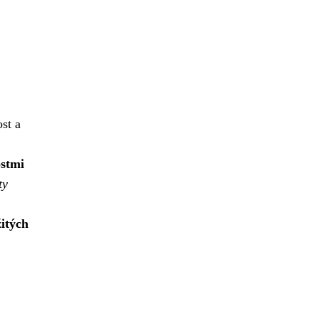
st a
ostmi
ty
žitých