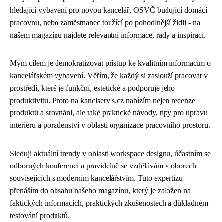
hledající vybavení pro novou kancelář, OSVČ budující domácí
pracovnu, nebo zaměstnanec toužící po pohodlnější židli - na
našem magazínu najdete relevantní informace, rady a inspiraci.
Mým cílem je demokratizovat přístup ke kvalitním informacím o
kancelářském vybavení. Věřím, že každý si zaslouží pracovat v
prostředí, které je funkční, estetické a podporuje jeho
produktivitu. Proto na kanclservis.cz nabízím nejen recenze
produktů a srovnání, ale také praktické návody, tipy pro úpravu
interiéru a poradenství v oblasti organizace pracovního prostoru.
Sleduji aktuální trendy v oblasti workspace designu, účastním se
odborných konferencí a pravidelně se vzdělávám v oborech
souvisejících s moderním kancelářstvím. Tuto expertizu
přenáším do obsahu našeho magazínu, který je založen na
faktických informacích, praktických zkušenostech a důkladném
testování produktů.