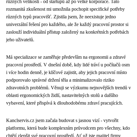
různých velikostí - od startupů až po velké korporace. Tato
rozmanitá zkušenost mi umožnila pochopit specifické potřeby
různých typů pracovišť. Zjistila jsem, že neexistuje jedno
univerzální řešení pro každého, ale že každý pracovní prostor si
zaslouží individuální přístup založený na konkrétních potřebách
jeho uživatelů.
Má specializace se zaměřuje především na ergonomii a zdravé
pracovní prostředí. V dnešní době, kdy lidé tráví u počítačů osm
i více hodin denně, je klíčové zajistit, aby jejich pracovní místo
podporovalo správné držení těla a minimalizovalo riziko
zdravotních problémů. Věnuji se výzkumu nejnovějších trendů v
oblasti ergonomických židlí, nastavitelných stolů a dalšího
vybavení, které přispívá k dlouhodobému zdraví pracujících.
Kanclservis.cz jsem začala budovat s jasnou vizí - vytvořit
platformu, která bude komplexním průvodcem pro všechny, kdo
chtějí zlepšit své pracovní prostředí. Ať už jste majitel firmy