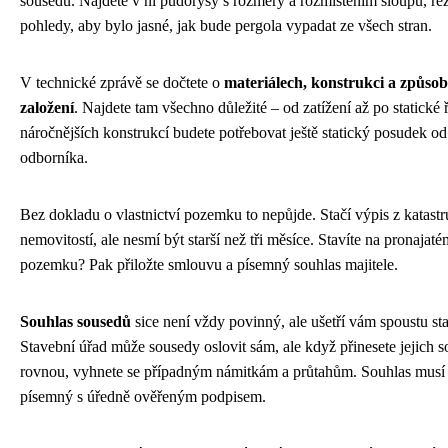
sousedů. Najdete v ní půdorysy s rozměry a rozmístěním sloupů, ře
pohledy, aby bylo jasné, jak bude pergola vypadat ze všech stran.
V technické zprávě se dočtete o
materiálech, konstrukci a způso
založení
. Najdete tam všechno důležité – od zatížení až po statické 
náročnějších konstrukcí budete potřebovat ještě statický posudek od
odborníka.
Bez dokladu o vlastnictví pozemku to nepůjde. Stačí výpis z katastr
nemovitostí, ale nesmí být starší než tři měsíce. Stavíte na pronajaté
pozemku? Pak přiložte smlouvu a písemný souhlas majitele.
Souhlas sousedů
sice není vždy povinný, ale ušetří vám spoustu sta
Stavební úřad může sousedy oslovit sám, ale když přinesete jejich s
rovnou, vyhnete se případným námitkám a průtahům. Souhlas musí
písemný s úředně ověřeným podpisem.