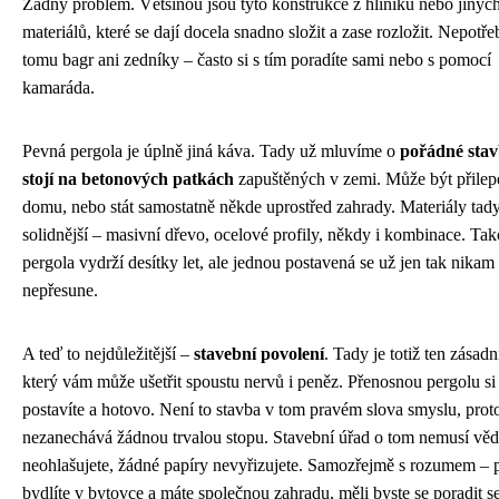
Žádný problém. Většinou jsou tyto konstrukce z hliníku nebo jinýc
materiálů, které se dají docela snadno složit a zase rozložit. Nepotře
tomu bagr ani zedníky – často si s tím poradíte sami nebo s pomocí
kamaráda.
Pevná pergola je úplně jiná káva. Tady už mluvíme o
pořádné stav
stojí na betonových patkách
zapuštěných v zemi. Může být přilep
domu, nebo stát samostatně někde uprostřed zahrady. Materiály tady
solidnější – masivní dřevo, ocelové profily, někdy i kombinace. Ta
pergola vydrží desítky let, ale jednou postavená se už jen tak nikam
nepřesune.
A teď to nejdůležitější –
stavební povolení
. Tady je totiž ten zásadn
který vám může ušetřit spoustu nervů i peněz. Přenosnou pergolu si
postavíte a hotovo. Není to stavba v tom pravém slova smyslu, prot
nezanechává žádnou trvalou stopu. Stavební úřad o tom nemusí vědě
neohlašujete, žádné papíry nevyřizujete. Samozřejmě s rozumem –
bydlíte v bytovce a máte společnou zahradu, měli byste se poradit s