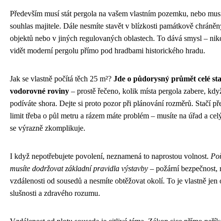
Především musí stát pergola na vašem vlastním pozemku, nebo musí
souhlas majitele. Dále nesmíte stavět v blízkosti památkově chráně
objektů nebo v jiných regulovaných oblastech. To dává smysl – ni
vidět moderní pergolu přímo pod hradbami historického hradu.
Jak se vlastně počítá těch 25 m²?
Jde o půdorysný průmět celé st
vodorovné roviny
– prostě řečeno, kolik místa pergola zabere, když
podíváte shora. Dejte si proto pozor při plánování rozměrů. Stačí př
limit třeba o půl metru a rázem máte problém – musíte na úřad a cel
se výrazně zkomplikuje.
I když nepotřebujete povolení, neznamená to naprostou volnost.
Po
musíte dodržovat základní pravidla výstavby
– požární bezpečnost,
vzdálenosti od sousedů a nesmíte obtěžovat okolí. To je vlastně jen
slušnosti a zdravého rozumu.