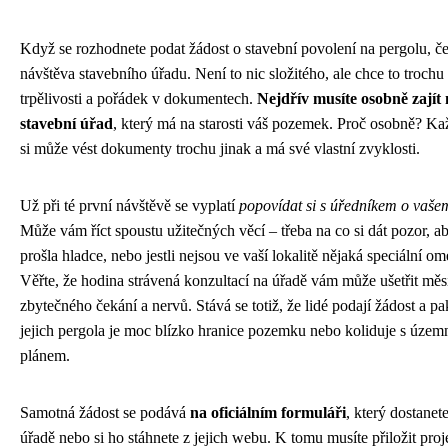
Když se rozhodnete podat žádost o stavební povolení na pergolu, č
návštěva stavebního úřadu. Není to nic složitého, ale chce to trochu
trpělivosti a pořádek v dokumentech.
Nejdřív musíte osobně zajít
stavební úřad
, který má na starosti váš pozemek. Proč osobně? Ka
si může vést dokumenty trochu jinak a má své vlastní zvyklosti.
Už při té první návštěvě se vyplatí
popovídat si s úředníkem o vaš
Může vám říct spoustu užitečných věcí – třeba na co si dát pozor, a
prošla hladce, nebo jestli nejsou ve vaší lokalitě nějaká speciální om
Věřte, že hodina strávená konzultací na úřadě vám může ušetřit měs
zbytečného čekání a nervů. Stává se totiž, že lidé podají žádost a pak 
jejich pergola je moc blízko hranice pozemku nebo koliduje s úze
plánem.
Samotná žádost se podává
na oficiálním formuláři
, který dostanet
úřadě nebo si ho stáhnete z jejich webu. K tomu musíte přiložit pro