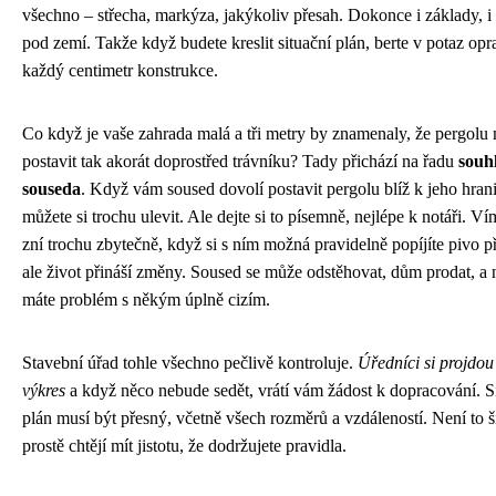
všechno – střecha, markýza, jakýkoliv přesah. Dokonce i základy, i
pod zemí. Takže když budete kreslit situační plán, berte v potaz op
každý centimetr konstrukce.
Co když je vaše zahrada malá a tři metry by znamenaly, že pergolu
postavit tak akorát doprostřed trávníku? Tady přichází na řadu
souh
souseda
. Když vám soused dovolí postavit pergolu blíž k jeho hrani
můžete si trochu ulevit. Ale dejte si to písemně, nejlépe k notáři. Ví
zní trochu zbytečně, když si s ním možná pravidelně popíjíte pivo př
ale život přináší změny. Soused se může odstěhovat, dům prodat, a
máte problém s někým úplně cizím.
Stavební úřad tohle všechno pečlivě kontroluje.
Úředníci si projdou
výkres
a když něco nebude sedět, vrátí vám žádost k dopracování. S
plán musí být přesný, včetně všech rozměrů a vzdáleností. Není to 
prostě chtějí mít jistotu, že dodržujete pravidla.