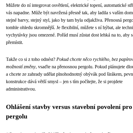
Můžete do ní integrovat osvětlení, elektrické topení, automatické stř
vás napadne. Může být navržená přesně tak, aby ladila s vaším do
stejné barvy, stejný styl, jako by tam byla odjakživa. Přenosná pergo
tomhle ohledu skromnější. Je flexibilní, můžete s ní hýbat, ale techn
vychytávky jsou omezené. Pořád musí zůstat dost lehká na to, aby s
přemístit.
Takže co si z toho odnést?
Pokud chcete něco rychlého, bez papírov
možností změny
, vsaďte na přenosnou pergolu. Pokud plánujete dl
a chcete ze zahrady udělat plnohodnotný obývák pod širákem, pev
konstrukce dává větší smysl – jen s tím počítejte, že si projdete
administrativou.
Ohlášení stavby versus stavební povolení pro
pergolu