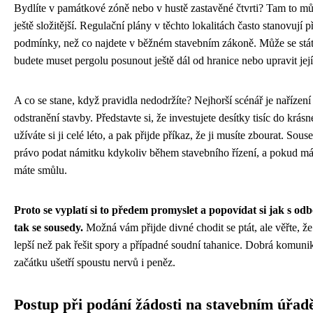
Bydlíte v památkové zóně nebo v hustě zastavěné čtvrti? Tam to mů
ještě složitější. Regulační plány v těchto lokalitách často stanovují př
podmínky, než co najdete v běžném stavebním zákoně. Může se stát
budete muset pergolu posunout ještě dál od hranice nebo upravit její
A co se stane, když pravidla nedodržíte? Nejhorší scénář je nařízení
odstranění stavby. Představte si, že investujete desítky tisíc do krásn
užíváte si ji celé léto, a pak přijde příkaz, že ji musíte zbourat. Sou
právo podat námitku kdykoliv během stavebního řízení, a pokud má
máte smůlu.
Proto se vyplatí si to předem promyslet a popovídat si jak s od
tak se sousedy.
Možná vám přijde divné chodit se ptát, ale věřte, že 
lepší než pak řešit spory a případné soudní tahanice. Dobrá komuni
začátku ušetří spoustu nervů i peněz.
Postup při podání žádosti na stavebním úřad