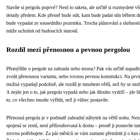
Stavíte si pergolu poprvé? Není to raketa, ale určitě si rozmyslete v
detaily předem. Kde přesně bude stát, kam bude padat stín během d
bude vypadat ze sousedního pozemku. Trocha plánování a slušnosti
může uchránit od budoucích starostí.
Rozdíl mezi přenosnou a pevnou pergolou
Přemýšlíte o pergole na zahradu nebo terasu? Pak vás určitě napadlo,
zvolit přenosnou variantu, nebo rovnou pevnou konstrukci. Na prvn
možná vypadají podobně, ale rozdíl je mnohem větší, než by se moh
A nejde jen o to, jak pergola vypadá nebo jak dlouho vydrží – jde h
to, co všechno musíte vyřídit, než ji vůbec postavíte.
Přenosná pergola je v podstatě zahradní nábytek na větší nohu. Není
spojená se zemí, není přišroubovaná k domu – prostě ji postavíte tam
zrovna potřebujete. Za pár měsíců se vám zamane přemístit ji o kus 