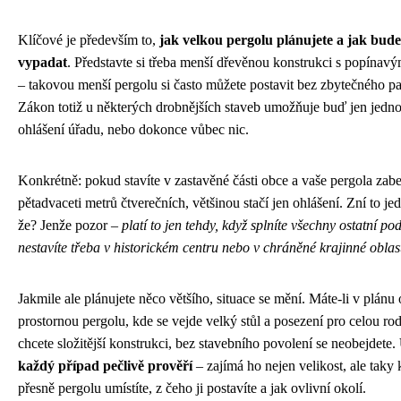
Klíčové je především to,
jak velkou pergolu plánujete a jak bude
vypadat
. Představte si třeba menší dřevěnou konstrukci s popínav
– takovou menší pergolu si často můžete postavit bez zbytečného pa
Zákon totiž u některých drobnějších staveb umožňuje buď jen jedn
ohlášení úřadu, nebo dokonce vůbec nic.
Konkrétně: pokud stavíte v zastavěné části obce a vaše pergola zab
pětadvaceti metrů čtverečních, většinou stačí jen ohlášení. Zní to je
že? Jenže pozor –
platí to jen tehdy, když splníte všechny ostatní p
nestavíte třeba v historickém centru nebo v chráněné krajinné oblas
Jakmile ale plánujete něco většího, situace se mění. Máte-li v plánu
prostornou pergolu, kde se vejde velký stůl a posezení pro celou ro
chcete složitější konstrukci, bez stavebního povolení se neobejdete.
každý případ pečlivě prověří
– zajímá ho nejen velikost, ale taky
přesně pergolu umístíte, z čeho ji postavíte a jak ovlivní okolí.