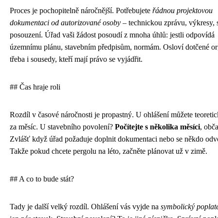
Proces je pochopitelně náročnější. Potřebujete
řádnou projektovou
dokumentaci od autorizované osoby
– technickou zprávu, výkresy, s
posouzení. Úřad vaši žádost posoudí z mnoha úhlů: jestli odpovídá
územnímu plánu, stavebním předpisům, normám. Osloví dotčené or
třeba i sousedy, kteří mají právo se vyjádřit.
## Čas hraje roli
Rozdíl v časové náročnosti je propastný. U ohlášení můžete teoretic
za měsíc. U stavebního povolení?
Počítejte s několika měsíci
, obča
Zvlášť když úřad požaduje doplnit dokumentaci nebo se někdo odv
Takže pokud chcete pergolu na léto, začněte plánovat už v zimě.
## A co to bude stát?
Tady je další velký rozdíl. Ohlášení vás vyjde na
symbolický poplat