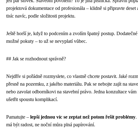
jen pár stovek. Stavební povolení? To je jiná písnička. Správní popl
projektová dokumentace od profesionála – klidně si připravte deset 
tisíc navíc, podle složitosti projektu.
Ještě horší je, když to podcením a zvolím špatný postup. Dodatečné 
možné pokuty – to už se nevyplatí vůbec.
## Jak se rozhodnout správně?
Nejdřív si pořádně rozmyslete, co vlastně chcete postavit. Jaké roz
přesně na pozemku, z jakého materiálu. Pak se nebojte zajít na stav
nebo zavolat odborníkovi na stavební právo. Jedna konzultace vám
ušetřit spoustu komplikací.
Pamatujte –
lepší jednou víc se zeptat než potom řešit problémy
.
má být radost, ne noční můra plná papírování.