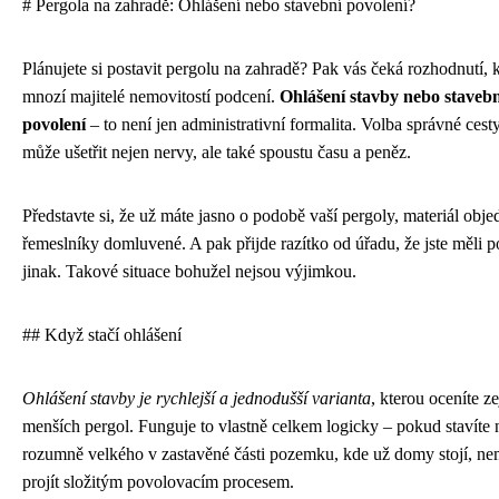
# Pergola na zahradě: Ohlášení nebo stavební povolení?
Plánujete si postavit pergolu na zahradě? Pak vás čeká rozhodnutí, k
mnozí majitelé nemovitostí podcení.
Ohlášení stavby nebo stavebn
povolení
– to není jen administrativní formalita. Volba správné ces
může ušetřit nejen nervy, ale také spoustu času a peněz.
Představte si, že už máte jasno o podobě vaší pergoly, materiál obj
řemeslníky domluvené. A pak přijde razítko od úřadu, že jste měli 
jinak. Takové situace bohužel nejsou výjimkou.
## Když stačí ohlášení
Ohlášení stavby je rychlejší a jednodušší varianta
, kterou oceníte z
menších pergol. Funguje to vlastně celkem logicky – pokud stavíte
rozumně velkého v zastavěné části pozemku, kde už domy stojí, ne
projít složitým povolovacím procesem.