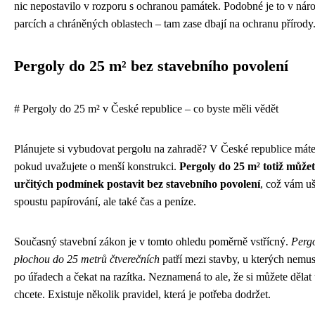
nic nepostavilo v rozporu s ochranou památek. Podobné je to v nár
parcích a chráněných oblastech – tam zase dbají na ochranu přírody
Pergoly do 25 m² bez stavebního povolení
# Pergoly do 25 m² v České republice – co byste měli vědět
Plánujete si vybudovat pergolu na zahradě? V České republice máte 
pokud uvažujete o menší konstrukci.
Pergoly do 25 m² totiž můžet
určitých podmínek postavit bez stavebního povolení
, což vám uš
spoustu papírování, ale také čas a peníze.
Současný stavební zákon je v tomto ohledu poměrně vstřícný.
Pergo
plochou do 25 metrů čtverečních
patří mezi stavby, u kterých nemus
po úřadech a čekat na razítka. Neznamená to ale, že si můžete dělat
chcete. Existuje několik pravidel, která je potřeba dodržet.