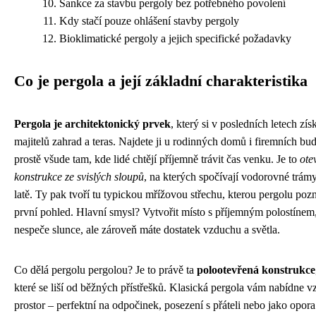
Sankce za stavbu pergoly bez potřebného povolení
Kdy stačí pouze ohlášení stavby pergoly
Bioklimatické pergoly a jejich specifické požadavky
Co je pergola a její základní charakteristika
Pergola je architektonický prvek
, který si v posledních letech zís
majitelů zahrad a teras. Najdete ji u rodinných domů i firemních bu
prostě všude tam, kde lidé chtějí příjemně trávit čas venku. Je to
ote
konstrukce ze svislých sloupů
, na kterých spočívají vodorovné trámy
latě. Ty pak tvoří tu typickou mřížovou střechu, kterou pergolu poz
první pohled. Hlavní smysl? Vytvořit místo s příjemným polostínem
nespeče slunce, ale zároveň máte dostatek vzduchu a světla.
Co dělá pergolu pergolou? Je to právě ta
polootevřená konstrukce
které se liší od běžných přístřešků. Klasická pergola vám nabídne 
prostor – perfektní na odpočinek, posezení s přáteli nebo jako opora