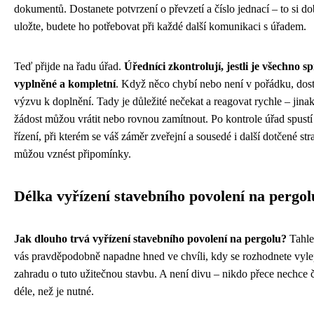
dokumentů. Dostanete potvrzení o převzetí a číslo jednací – to si do
uložte, budete ho potřebovat při každé další komunikaci s úřadem.
Teď přijde na řadu úřad.
Úředníci zkontrolují, jestli je všechno s
vyplněné a kompletní
. Když něco chybí nebo není v pořádku, dos
výzvu k doplnění. Tady je důležité nečekat a reagovat rychle – jin
žádost můžou vrátit nebo rovnou zamítnout. Po kontrole úřad spustí 
řízení, při kterém se váš záměr zveřejní a sousedé i další dotčené str
můžou vznést připomínky.
Délka vyřízení stavebního povolení na pergol
Jak dlouho trvá vyřízení stavebního povolení na pergolu?
Tahle
vás pravděpodobně napadne hned ve chvíli, kdy se rozhodnete vyle
zahradu o tuto užitečnou stavbu. A není divu – nikdo přece nechce 
déle, než je nutné.