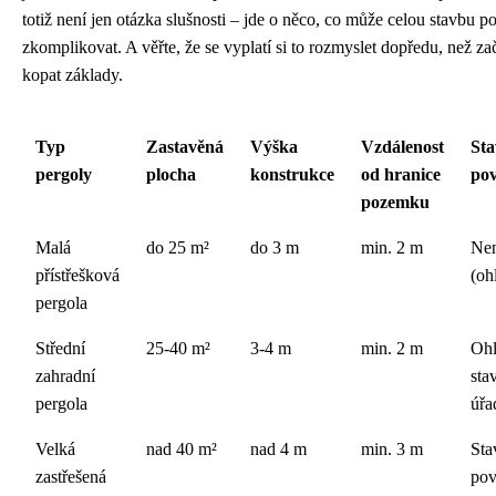
totiž není jen otázka slušnosti – jde o něco, co může celou stavbu p
zkomplikovat. A věřte, že se vyplatí si to rozmyslet dopředu, než za
kopat základy.
Typ
Zastavěná
Výška
Vzdálenost
Sta
pergoly
plocha
konstrukce
od hranice
pov
pozemku
Malá
do 25 m²
do 3 m
min. 2 m
Nen
přístřešková
(oh
pergola
Střední
25-40 m²
3-4 m
min. 2 m
Ohl
zahradní
sta
pergola
úřa
Velká
nad 40 m²
nad 4 m
min. 3 m
Sta
zastřešená
pov