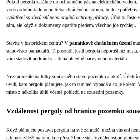
Pokud pergola zasáhne do ochranného pásma elektrického vedení,
vodovodního řadu nebo třeba chráněného stromu, budete potřebova
vyjádření správců sítí nebo orgánů ochrany přírody
. Úřad to často 
sám, ale když si dokumenty opatříte předem, všechno jde rychleji.
Stavíte v historickém centru? V
památkově chráněném území
musí
stanovisko památkářů. Ti posoudí, jestli pergola neporuší ráz místa
vám stanovit podmínky – třeba ohledně barvy nebo materiálu.
Nezapomeňte na fotky současného stavu pozemku a okolí. Úředníci
uvidí, kam pergolu plánujete, jak to tam teď vypadá a co je kolem. 
místo z několika úhlů včetně pohledů na sousední pozemky.
Vzdálenost pergoly od hranice pozemku sous
Když plánujete postavit pergolu na své zahradě, možná vás ani nen
jak moc záleží na tom, kde přesně bude stát. Vzdálenost od plotu s