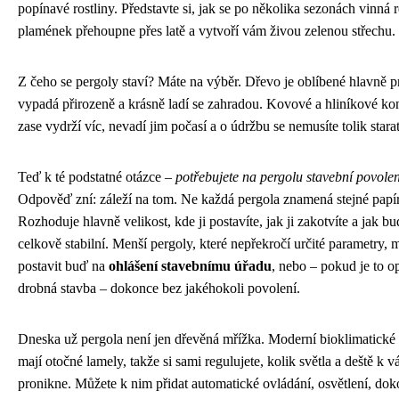
popínavé rostliny. Představte si, jak se po několika sezonách vinná 
plamének přehoupne přes latě a vytvoří vám živou zelenou střechu.
Z čeho se pergoly staví? Máte na výběr. Dřevo je oblíbené hlavně p
vypadá přirozeně a krásně ladí se zahradou. Kovové a hliníkové ko
zase vydrží víc, nevadí jim počasí a o údržbu se nemusíte tolik starat
Teď k té podstatné otázce –
potřebujete na pergolu stavební povolen
Odpověď zní: záleží na tom. Ne každá pergola znamená stejné papí
Rozhoduje hlavně velikost, kde ji postavíte, jak ji zakotvíte a jak bu
celkově stabilní. Menší pergoly, které nepřekročí určité parametry, 
postavit buď na
ohlášení stavebnímu úřadu
, nebo – pokud je to o
drobná stavba – dokonce bez jakéhokoli povolení.
Dneska už pergola není jen dřevěná mřížka. Moderní bioklimatické
mají otočné lamely, takže si sami regulujete, kolik světla a deště k 
pronikne. Můžete k nim přidat automatické ovládání, osvětlení, dok