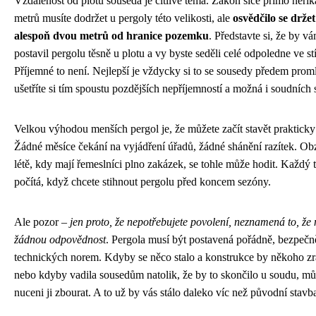
Vzdálenost od plotu souseda je citlivé téma. Zákon sice přímo neřík
metrů musíte dodržet u pergoly této velikosti, ale
osvědčilo se držet
alespoň dvou metrů od hranice pozemku
. Představte si, že by v
postavil pergolu těsně u plotu a vy byste seděli celé odpoledne ve st
Příjemné to není. Nejlepší je vždycky si to se sousedy předem proml
ušetříte si tím spoustu pozdějších nepříjemností a možná i soudních 
Velkou výhodou menších pergol je, že můžete začít stavět prakticky
Žádné měsíce čekání na vyjádření úřadů, žádné shánění razítek. Ob
létě, kdy mají řemeslníci plno zakázek, se tohle může hodit. Každý 
počítá, když chcete stihnout pergolu před koncem sezóny.
Ale pozor –
jen proto, že nepotřebujete povolení, neznamená to, že
žádnou odpovědnost
. Pergola musí být postavená pořádně, bezpečn
technických norem. Kdyby se něco stalo a konstrukce by někoho zr
nebo kdyby vadila sousedům natolik, že by to skončilo u soudu, mů
nuceni ji zbourat. A to už by vás stálo daleko víc než původní stavb