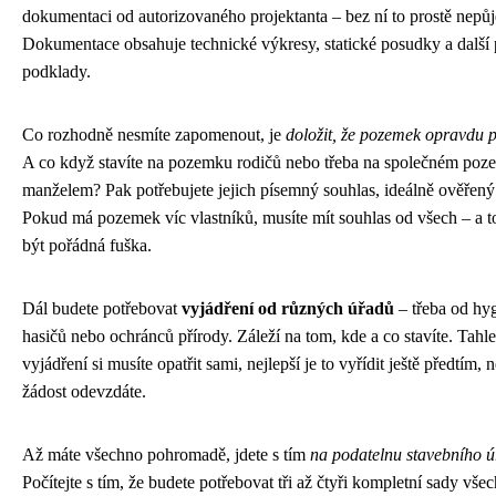
dokumentaci od autorizovaného projektanta – bez ní to prostě nepůj
Dokumentace obsahuje technické výkresy, statické posudky a další
podklady.
Co rozhodně nesmíte zapomenout, je
doložit, že pozemek opravdu 
A co když stavíte na pozemku rodičů nebo třeba na společném poz
manželem? Pak potřebujete jejich písemný souhlas, ideálně ověřený
Pokud má pozemek víc vlastníků, musíte mít souhlas od všech – a 
být pořádná fuška.
Dál budete potřebovat
vyjádření od různých úřadů
– třeba od hy
hasičů nebo ochránců přírody. Záleží na tom, kde a co stavíte. Tahle
vyjádření si musíte opatřit sami, nejlepší je to vyřídit ještě předtím, 
žádost odevzdáte.
Až máte všechno pohromadě, jdete s tím
na podatelnu stavebního 
Počítejte s tím, že budete potřebovat tři až čtyři kompletní sady všec