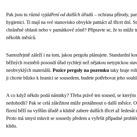
Pak jsou tu
různá vyjádření od dalších úřadů
– ochrana přírody, pam
hygienici. Ti mají na své stanovisko obvykle patnáct až třicet dní. St
chráněné oblasti nebo v památkové zóně? Připravte se, že to může tr
několik měsíců.
Samozřejmě záleží i na tom, jakou pergolu plánujete. Standardní ko
běžných rozměrů posoudí úřad rychleji než nějakou netypickou sta
neobvyklých materiálů.
Pozice pergoly na pozemku
taky hraje rol
ji chcete blízko k hranici se sousedem, budete potřebovat jeho souhl
A co když někdo podá námitky? Třeba právě ten soused, se kterým j
nedohodli? Pak se celá záležitost může protáhnout o další měsíce. 
řízení běží na vyšším úřadě a klidně zabere dalších třicet až šedesát 
Proto má smysl mluvit se sousedy předem a vyřešit případné probl
klidu.