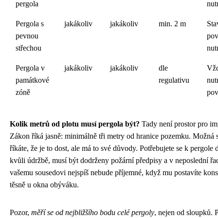
pergola
nut
Pergola s
jakákoliv
jakákoliv
min. 2 m
Sta
pevnou
pov
střechou
nut
Pergola v
jakákoliv
jakákoliv
dle
Vž
památkové
regulativu
nut
zóně
pov
Kolik metrů od plotu musí pergola být?
Tady není prostor pro im
Zákon říká jasně: minimálně tři metry od hranice pozemku. Možná s
říkáte, že je to dost, ale má to své důvody. Potřebujete se k pergole 
kvůli údržbě, musí být dodrženy požární předpisy a v neposlední řa
vašemu sousedovi nejspíš nebude příjemné, když mu postavíte kons
těsně u okna obýváku.
Pozor,
měří se od nejbližšího bodu celé pergoly
, nejen od sloupků. P