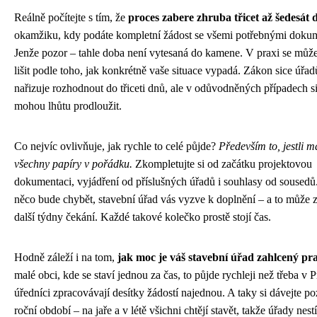
Reálně počítejte s tím, že
proces zabere zhruba třicet až šedesát 
okamžiku, kdy podáte kompletní žádost se všemi potřebnými doku
Jenže pozor – tahle doba není vytesaná do kamene. V praxi se můž
lišit podle toho, jak konkrétně vaše situace vypadá. Zákon sice úřa
nařizuje rozhodnout do třiceti dnů, ale v odůvodněných případech si
mohou lhůtu prodloužit.
Co nejvíc ovlivňuje, jak rychle to celé půjde?
Především to, jestli m
všechny papíry v pořádku.
Zkompletujte si od začátku projektovou
dokumentaci, vyjádření od příslušných úřadů i souhlasy od soused
něco bude chybět, stavební úřad vás vyzve k doplnění – a to může
další týdny čekání. Každé takové kolečko prostě stojí čas.
Hodně záleží i na tom,
jak moc je váš stavební úřad zahlcený pra
malé obci, kde se staví jednou za čas, to půjde rychleji než třeba v 
úředníci zpracovávají desítky žádostí najednou. A taky si dávejte po
roční období – na jaře a v létě všichni chtějí stavět, takže úřady nestí