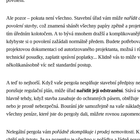
povolení.
Ale pozor – pokuta není všechno. Stavební úřad vám může
nařídit
povolení stavby
, což znamená shánět všechny papíry zpětně a proje
tím úředním kolotočem. A to bývá mnohem dražší a komplikovanějš
kdybyste si o povolení zažádali normálně předem. Budete potřebov
projektovou dokumentaci od autorizovaného projektanta, možná i r
technické posudky, zaplatit správní poplatky... Klidně vás to může v
několikanásobně víc než standardní postup.
A teď to nejhorší. Když vaše pergola nesplňuje stavební předpisy n
porušuje regulační plán, může úřad
nařídit její odstranění
. Stává s
hlavně tehdy, když stavba zasahuje do ochranných pásem, obtěžuje
nebo je prostě nebezpečná. Bourání jde samozřejmě na vaše náklad
všechny peníze, které jste do pergoly dali, můžete rovnou zapomeno
Nelegální pergola vám
pořádně zkomplikuje i prodej nemovitosti
. K
chtějí mít jistotu, že na pozemku je všechno v pořádku a řádně povo