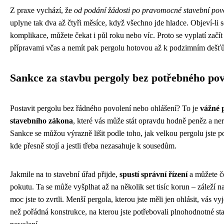
Z praxe vychází, že
od podání žádosti po pravomocné stavební pov
uplyne tak dva až čtyři měsíce, když všechno jde hladce. Objeví-li s
komplikace, můžete čekat i půl roku nebo víc. Proto se vyplatí začít
přípravami včas a nemít pak pergolu hotovou až k podzimním dešť
Sankce za stavbu pergoly bez potřebného pov
Postavit pergolu bez řádného povolení nebo ohlášení? To je
vážné 
stavebního zákona
, které vás může stát opravdu hodně peněz a ne
Sankce se můžou výrazně lišit podle toho, jak velkou pergolu jste po
kde přesně stojí a jestli třeba nezasahuje k sousedům.
Jakmile na to stavební úřad přijde,
spustí správní řízení
a můžete č
pokutu. Ta se může vyšplhat až na několik set tisíc korun – záleží n
moc jste to zvrtli. Menší pergola, kterou jste měli jen ohlásit, vás vy
než pořádná konstrukce, na kterou jste potřebovali plnohodnotné st