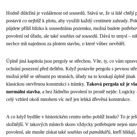
Hodně důležitá je vzdálenost od sousedů. Stává se, že si lidé chtějí 
postavit co nejblíž k plotu, aby využili každý centimetr zahrady. Po
půjdete příliš blízko k sousednímu pozemku, možná budete potřebo
povolení od úřadu, ale také
souhlas od sousedů
. Dává to smysl – n
nechce mít najednou za plotem stavbu, o které vůbec nevěděl.
Úplně jiná kapitola jsou pergoly se střechou. Víte, ty, co vám oprav
ochrání posezení před deštěm. Když postavíte pergolu s pevnou stř
možná ještě se stěnami po stranách, úřady na to koukají úplně jinak
klasickou otevřenou konstrukci s trámky.
Taková pergola už je vla
normální stavba
, a bez řádného povolení to prostě nejde. Logicky 
celý vzhled okolí mnohem víc než jen lehká dřevěná konstrukce.
A co když bydlíte v historickém centru nebo poblíž hradu? To je ješ
složitější. V takových místech skoro vždycky potřebujete nejen stav
povolení, ale musíte získat také
souhlas od památkářů
, kteří hlídají