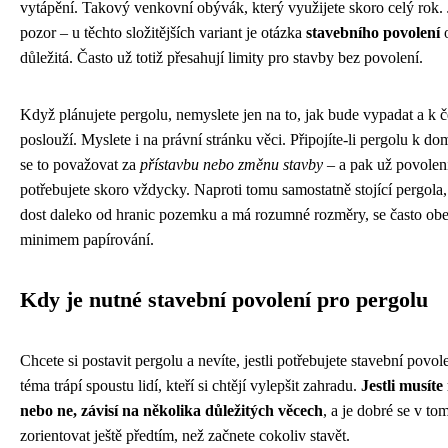
vytápění. Takový venkovní obývák, který využijete skoro celý rok.
pozor – u těchto složitějších variant je otázka
stavebního povolení
o
důležitá. Často už totiž přesahují limity pro stavby bez povolení.
Když plánujete pergolu, nemyslete jen na to, jak bude vypadat a k
poslouží. Myslete i na právní stránku věci. Připojíte-li pergolu k d
se to považovat za
přístavbu nebo změnu stavby
– a pak už povolen
potřebujete skoro vždycky. Naproti tomu samostatně stojící pergola, 
dost daleko od hranic pozemku a má rozumné rozměry, se často obe
minimem papírování.
Kdy je nutné stavební povolení pro pergolu
Chcete si postavit pergolu a nevíte, jestli potřebujete stavební povol
téma trápí spoustu lidí, kteří si chtějí vylepšit zahradu.
Jestli musíte
nebo ne, závisí na několika důležitých věcech
, a je dobré se v to
zorientovat ještě předtím, než začnete cokoliv stavět.