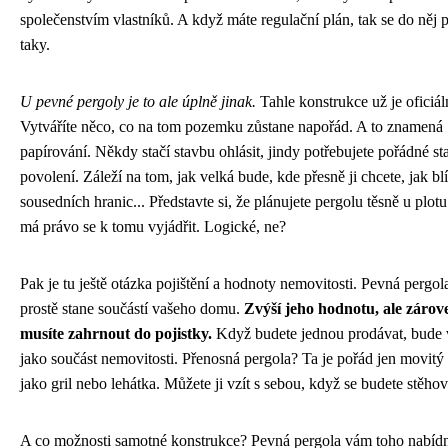
společenstvím vlastníků. A když máte regulační plán, tak se do něj 
taky.
U pevné pergoly je to ale úplně jinak.
Tahle konstrukce už je oficiál
Vytváříte něco, co na tom pozemku zůstane napořád. A to znamená
papírování. Někdy stačí stavbu ohlásit, jindy potřebujete pořádné st
povolení. Záleží na tom, jak velká bude, kde přesně ji chcete, jak bl
sousedních hranic... Představte si, že plánujete pergolu těsně u plot
má právo se k tomu vyjádřit. Logické, ne?
Pak je tu ještě otázka pojištění a hodnoty nemovitosti. Pevná pergol
prostě stane součástí vašeho domu.
Zvýší jeho hodnotu, ale zárove
musíte zahrnout do pojistky.
Když budete jednou prodávat, bude 
jako součást nemovitosti. Přenosná pergola? Ta je pořád jen movitý
jako gril nebo lehátka. Můžete ji vzít s sebou, když se budete stěhov
A co možnosti samotné konstrukce? Pevná pergola vám toho nabídn