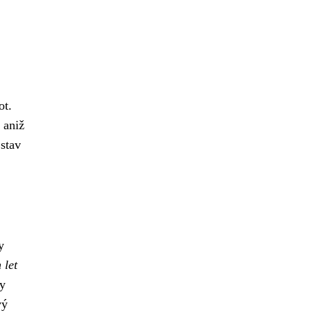
ot.
 aniž
 stav
y
 let
hy
vý