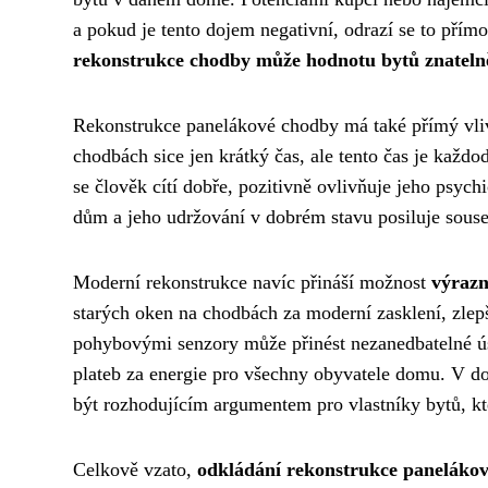
a pokud je tento dojem negativní, odrazí se to přím
rekonstrukce chodby může hodnotu bytů znatelně
Rekonstrukce panelákové chodby má také přímý vl
chodbách sice jen krátký čas, ale tento čas je každod
se člověk cítí dobře, pozitivně ovlivňuje jeho psychi
dům a jeho udržování v dobrém stavu posiluje sous
Moderní rekonstrukce navíc přináší možnost
výrazn
starých oken na chodbách za moderní zasklení, zlepše
pohybovými senzory může přinést nezanedbatelné ús
plateb za energie pro všechny obyvatele domu. V dob
být rozhodujícím argumentem pro vlastníky bytů, kte
Celkově vzato,
odkládání rekonstrukce panelákové