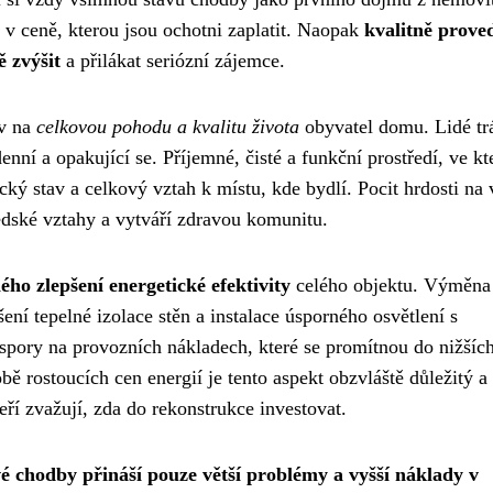
o v ceně, kterou jsou ochotni zaplatit. Naopak
kvalitně prove
 zvýšit
a přilákat seriózní zájemce.
iv na
celkovou pohodu a kvalitu života
obyvatel domu. Lidé tr
enní a opakující se. Příjemné, čisté a funkční prostředí, ve k
cký stav a celkový vztah k místu, kde bydlí. Pocit hrdosti na 
edské vztahy a vytváří zdravou komunitu.
ého zlepšení energetické efektivity
celého objektu. Výměna
ní tepelné izolace stěn a instalace úsporného osvětlení s
pory na provozních nákladech, které se promítnou do nižšíc
ě rostoucích cen energií je tento aspekt obzvláště důležitý 
ří zvažují, zda do rekonstrukce investovat.
 chodby přináší pouze větší problémy a vyšší náklady v