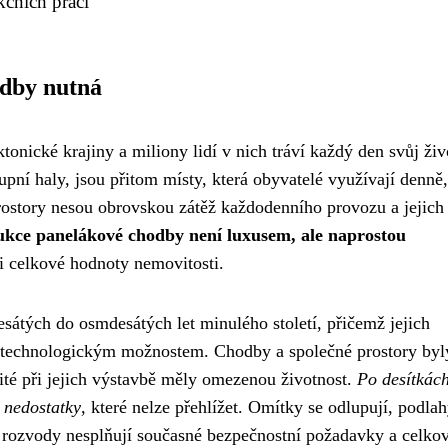
čních prací
odby nutná
onické krajiny a miliony lidí v nich tráví každý den svůj živ
upní haly, jsou přitom místy, která obyvatelé využívají denně,
prostory nesou obrovskou zátěž každodenního provozu a jejich
kce panelákové chodby není luxusem, ale naprostou
 i celkové hodnoty nemovitosti.
átých do osmdesátých let minulého století, přičemž jejich
 technologickým možnostem. Chodby a společné prostory byl
žité při jejich výstavbě měly omezenou životnost.
Po desítkách
é nedostatky
, které nelze přehlížet. Omítky se odlupují, podla
ké rozvody nesplňují současné bezpečnostní požadavky a celko