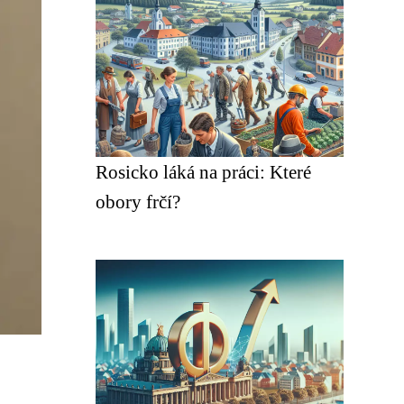
Rosicko láká na práci: Které
obory frčí?