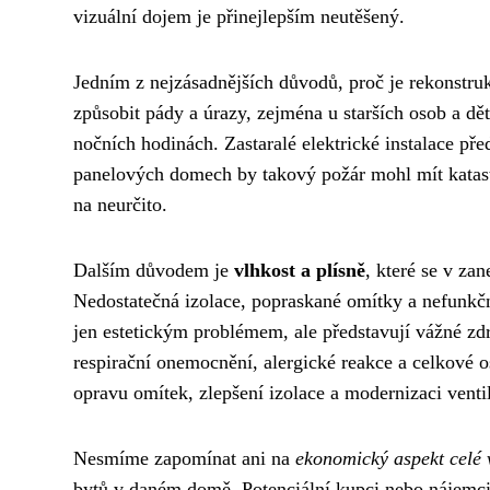
vizuální dojem je přinejlepším neutěšený.
Jedním z nejzásadnějších důvodů, proč je rekonstru
způsobit pády a úrazy, zejména u starších osob a dě
nočních hodinách. Zastaralé elektrické instalace př
panelových domech by takový požár mohl mít katastr
na neurčito.
Dalším důvodem je
vlhkost a plísně
, které se v z
Nedostatečná izolace, popraskané omítky a nefunkční
jen estetickým problémem, ale představují vážné zd
respirační onemocnění, alergické reakce a celkové 
opravu omítek, zlepšení izolace a modernizaci vent
Nesmíme zapomínat ani na
ekonomický aspekt celé 
bytů v daném domě. Potenciální kupci nebo nájemci