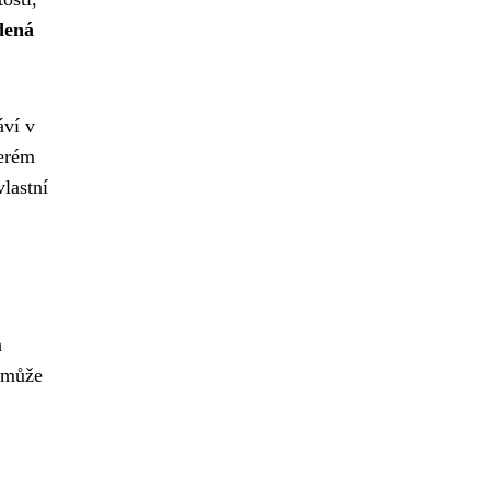
dená
áví v
terém
vlastní
h
a může