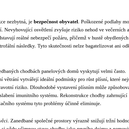
kce nezbytná, je
bezpečnost obyvatel
. Poškozené podlahy m
tí. Nevyhovující osvětlení zvyšuje riziko nehod ve večerních 
edstavují reálné nebezpečí požáru, přičemž v hustě obydlených
ofální následky. Tyto skutečnosti nelze bagatelizovat ani od
anedbaných chodbách panelových domů vyskytují velmi často.
 větrání vytvářejí ideální podmínky pro růst plísní, které nej
ravotní riziko. Dlouhodobé vystavení plísním může způsobov
oslabení imunitního systému. Rekonstrukce chodby zahrnující
ilačního systému tyto problémy účinně eliminuje.
věci
. Zanedbané společné prostory výrazně snižují tržní hodn
 si vždy všimnou stavu chodby jako prvního dojmu z nemovit