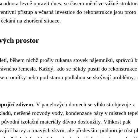
nadno a levně opravit dnes, se časem mění ve vážné struktur
entivní přístup a včasná investice do rekonstrukce jsou proto 
čekání na zhoršení situace.
vých prostor
letí, během nichž prošly rukama stovek nájemníků, správců b
správného řemesla. Každý, kdo se někdy pustil do rekonstrukce
usem omítky nebo pod starou podlahou se skrývají problémy, 
upující zdivem
. V panelových domech se vlhkost objevuje z
kladů, netěsné rozvody vody, kondenzace páry v místech tepe
a původní izolační materiály dávno dosloužily. Vlhkost pak
ající barvy a tmavých skvrn, ale především podporuje růst pl