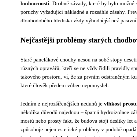
budoucnosti
. Drobné závady, které by bylo možné s
poruchy vyžadující nákladné a rozsáhlé zásahy. Prev
dlouhodobého hlediska vždy výhodnější než pasivní 
Nejčastější problémy starých chodbo
Staré panelákové chodby nesou na sobě stopy deseti
různých opravářů, kteří se ne vždy řídili pravidly 
takového prostoru, ví, že za prvním odstraněným k
které člověk předem vůbec nepomyslel.
Jedním z nejrozšířenějších neduhů je
vlhkost prost
několika důvodů najednou – špatná hydroizolace zá
mostů nebo prostý fakt, že budova stojí desítky let 
způsobuje nejen estetické problémy v podobě opadáv