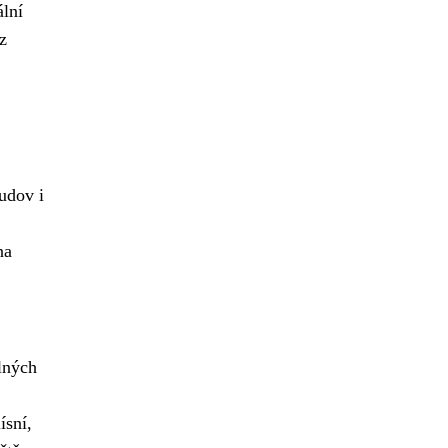
ální
z
udov i
na
lných
ísní,