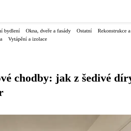
í bydlení
Okna, dveře a fasády
Ostatní
Rekonstrukce a
va
Vytápění a izolace
é chodby: jak z šedivé dír
r