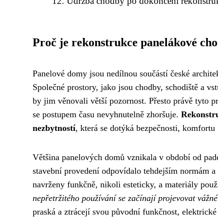
Údržba chodby po dokončení rekonstruk
Proč je rekonstrukce panelákové ch
Panelové domy jsou nedílnou součástí české architekt
Společné prostory, jako jsou chodby, schodiště a vst
by jim věnovali větší pozornost. Přesto právě tyto 
se postupem času nevyhnutelně zhoršuje.
Rekonstru
nezbytností
, která se dotýká bezpečnosti, komfortu
Většina panelových domů vznikala v období od pades
stavební provedení odpovídalo tehdejším normám a
navrženy funkčně, nikoli esteticky, a materiály pou
nepřetržitého používání se začínají projevovat vážn
praská a ztrácejí svou původní funkčnost, elektric