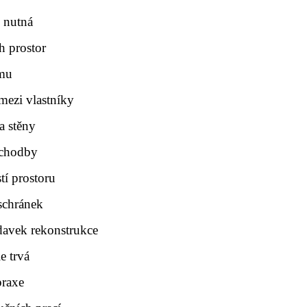
 nutná
h prostor
omu
mezi vlastníky
a stěny
 chodby
tí prostoru
schránek
adavek rekonstrukce
e trvá
praxe