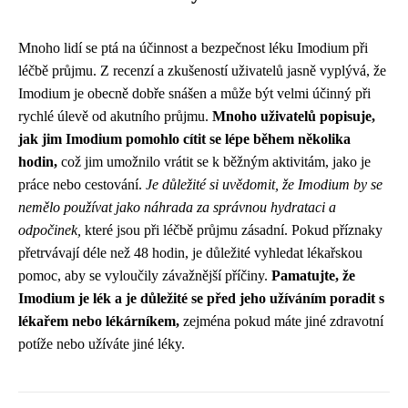
Mnoho lidí se ptá na účinnost a bezpečnost léku Imodium při
léčbě průjmu. Z recenzí a zkušeností uživatelů jasně vyplývá, že
Imodium je obecně dobře snášen a může být velmi účinný při
rychlé úlevě od akutního průjmu.
Mnoho uživatelů popisuje,
jak jim Imodium pomohlo cítit se lépe během několika
hodin,
což jim umožnilo vrátit se k běžným aktivitám, jako je
práce nebo cestování.
Je důležité si uvědomit, že Imodium by se
nemělo používat jako náhrada za správnou hydrataci a
odpočinek,
které jsou při léčbě průjmu zásadní. Pokud příznaky
přetrvávají déle než 48 hodin, je důležité vyhledat lékařskou
pomoc, aby se vyloučily závažnější příčiny.
Pamatujte, že
Imodium je lék a je důležité se před jeho užíváním poradit s
lékařem nebo lékárníkem,
zejména pokud máte jiné zdravotní
potíže nebo užíváte jiné léky.