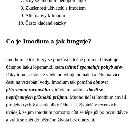
Kdy se Imodium nedoporučuje?
Zkušenosti uživatelů s Imodiem
Alternativy k Imodiu
Často kladené otázky
Co je Imodium a jak funguje?
Imodium je lék, který se používá k léčbě průjmu. Obsahuje
účinnou látku loperamid, která
účinně zpomaluje pohyb střev
.
Díky tomu se stolice v těle pohybuje pomaleji a tělo má více
času na vstřebání vody. Imodium tak pomáhá
obnovit
přirozenou rovnováhu
v trávicím traktu a
zbavit se
nepříjemných příznaků průjmu
. Mnoho lidí si Imodium chválí
pro jeho rychlý a spolehlivý účinek. Uživatelé v recenzích
uvádějí, že jim Imodium pomohlo cítit se lépe již po první dávce
a vrátit se zpět do běžného života bez omezení.