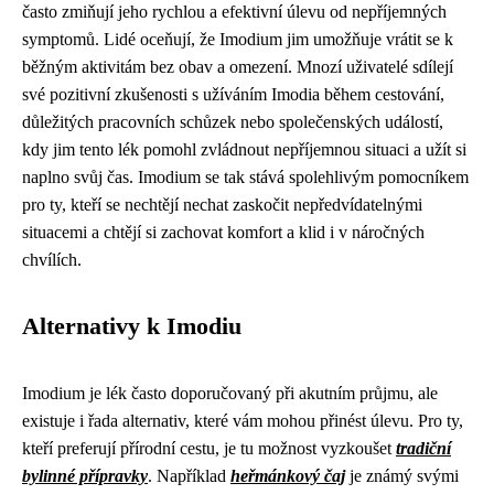
často zmiňují jeho rychlou a efektivní úlevu od nepříjemných
symptomů. Lidé oceňují, že Imodium jim umožňuje vrátit se k
běžným aktivitám bez obav a omezení. Mnozí uživatelé sdílejí
své pozitivní zkušenosti s užíváním Imodia během cestování,
důležitých pracovních schůzek nebo společenských událostí,
kdy jim tento lék pomohl zvládnout nepříjemnou situaci a užít si
naplno svůj čas. Imodium se tak stává spolehlivým pomocníkem
pro ty, kteří se nechtějí nechat zaskočit nepředvídatelnými
situacemi a chtějí si zachovat komfort a klid i v náročných
chvílích.
Alternativy k Imodiu
Imodium je lék často doporučovaný při akutním průjmu, ale
existuje i řada alternativ, které vám mohou přinést úlevu. Pro ty,
kteří preferují přírodní cestu, je tu možnost vyzkoušet
tradiční
bylinné přípravky
. Například
heřmánkový čaj
je známý svými