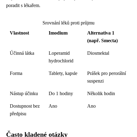
poradit s lékařem.
Srovnání léků proti průjmu
Vlastnost
Imodium
Alternativa 1
(např. Smecta)
Účinná látka
Loperamid
Diosmektal
hydrochlorid
Forma
Tablety, kapsle
Prášek pro perorální
suspenzi
Nástup účinku
Do 1 hodiny
Několik hodin
Dostupnost bez
Ano
Ano
předpisu
Často kladené otázky