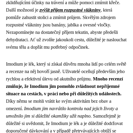
zklidňujícími účinky na trávení a může pomoci zmírnit křeče.
Další možností je
zvýšit příjem rozpustné vlákniny
, která
pomůže zahustit stolici a zmírnit průjem. Skvělým zdrojem
rozpustné vlákniny jsou banány, jablka a ovesné vločky.
Nezapomínejte na dostatečný příjem tekutin, abyste předešli
dehydrataci. Ať už zvolíte jakoukoli cestu, důležité je naslouchat
svému tělu a dopřát mu potřebný odpočinek.
Imodium je lék, který si získal důvěru mnoha lidí po celém světě
a recenze na něj hovoří jasně. Uživatelé oceňují především jeho
rychlou a efektivní úlevu od akutního průjmu.
Mnoho recenzí
zmiňuje, že Imodium jim pomohlo zvládnout nepříjemné
situace na cestách, v práci nebo při důležitých událostech.
Díky němu se mohli vrátit ke svým aktivitám bez obav a
omezení.
Imodium jim navrátilo kontrolu nad jejich životy a
umožnilo jim si důležité okamžiky užít naplno.
Samozřejmě je
důležité si uvědomit, že Imodium je lék a je důležité dodržovat
doporučené dávkování a v případě přetrvávajících obtíží se