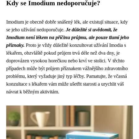
Kdy se Imodium nedoporučuje?
Imodium je obecně dobře snášený lék, ale existují situace, kdy
se jeho užívání nedoporučuje.
Je důležité si uvědomit, že
Imodium není lékem na příčinu průjmu, ale pouze tlumí jeho
příznaky.
Proto je vždy důležité konzultovat užívání Imodia s
lékařem, obzvláště pokud průjem trvá déle než dva dny, je
doprovázen vysokou horečkou nebo krví ve stolici. V těchto
případech může být průjem příznakem vážnějšího zdravotního
problému, který vyžaduje jiný typ léčby. Pamatujte, že včasná
konzultace s lékařem vám může ušetřit starosti a urychlit váš
návrat k běžným aktivitám.