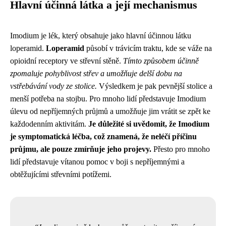
Hlavní účinná látka a její mechanismus
Imodium je lék, který obsahuje jako hlavní účinnou látku
loperamid.
Loperamid
působí v trávicím traktu, kde se váže na
opioidní receptory ve střevní stěně.
Tímto způsobem účinně
zpomaluje pohyblivost střev a umožňuje delší dobu na
vstřebávání vody ze stolice.
Výsledkem je pak pevnější stolice a
menší potřeba na stojbu. Pro mnoho lidí představuje Imodium
úlevu od nepříjemných průjmů a umožňuje jim vrátit se zpět ke
každodenním aktivitám.
Je důležité si uvědomit, že Imodium
je symptomatická léčba, což znamená, že neléčí příčinu
průjmu, ale pouze zmírňuje jeho projevy.
Přesto pro mnoho
lidí představuje vítanou pomoc v boji s nepříjemnými a
obtěžujícími střevními potížemi.