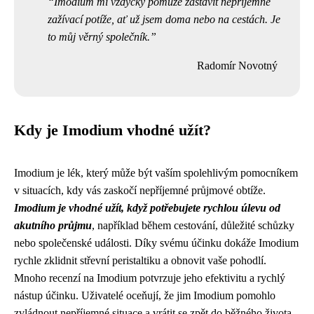
Imodium mi vždycky pomůže zastavit nepříjemné
zažívací potíže, ať už jsem doma nebo na cestách. Je
to můj věrný společník.
Radomír Novotný
Kdy je Imodium vhodné užít?
Imodium je lék, který může být vaším spolehlivým pomocníkem
v situacích, kdy vás zaskočí nepříjemné průjmové obtíže.
Imodium je vhodné užít, když potřebujete rychlou úlevu od
akutního průjmu
, například během cestování, důležité schůzky
nebo společenské události. Díky svému účinku dokáže Imodium
rychle zklidnit střevní peristaltiku a obnovit vaše pohodlí.
Mnoho recenzí na Imodium potvrzuje jeho efektivitu a rychlý
nástup účinku. Uživatelé oceňují, že jim Imodium pomohlo
zvládnout nepříjemné situace a vrátit se zpět do běžného života.