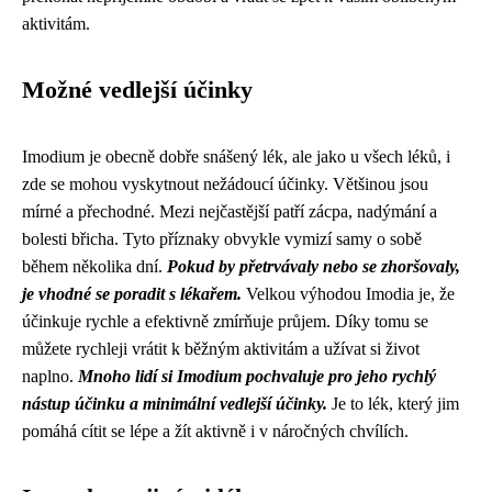
aktivitám.
Možné vedlejší účinky
Imodium je obecně dobře snášený lék, ale jako u všech léků, i
zde se mohou vyskytnout nežádoucí účinky. Většinou jsou
mírné a přechodné. Mezi nejčastější patří zácpa, nadýmání a
bolesti břicha. Tyto příznaky obvykle vymizí samy o sobě
během několika dní.
Pokud by přetrvávaly nebo se zhoršovaly,
je vhodné se poradit s lékařem.
Velkou výhodou Imodia je, že
účinkuje rychle a efektivně zmírňuje průjem. Díky tomu se
můžete rychleji vrátit k běžným aktivitám a užívat si život
naplno.
Mnoho lidí si Imodium pochvaluje pro jeho rychlý
nástup účinku a minimální vedlejší účinky.
Je to lék, který jim
pomáhá cítit se lépe a žít aktivně i v náročných chvílích.