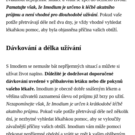
Pamatujte však, že Imodium je určeno k léčbě akutního
průjmu a není vhodné pro dlouhodobé užívání
. Pokud vaše
potíže přetrvávají déle než dva dny, je vždy vhodné vyhledat
lékařskou pomoc, aby byla objasněna příčina vašich obtíží.
Dávkování a délka užívání
S Imodiem se nemusíte bát nepříjemných situací a můžete si
užívat život naplno.
Důležité je dodržovat doporučené
dávkování uvedené v příbalovém letáku nebo dle pokynů
vašeho lékaře.
Imodium je obecně dobře snášeným lékem a
většina uživatelů zaznamená úlevu od průjmu již brzy po užití.
Nezapomínejte však, že Imodium je určen k krátkodobé léčbě
akutního průjmu.
Pokud vaše potíže přetrvávají déle než několik
dní, je nezbytné vyhledat lékařskou pomoc, aby se vyloučily
závažnější příčiny vašich obtíží. Imodium vám může pomoci
překonat nepříjemné období a vrátit se zpět k vašim oblíbeným