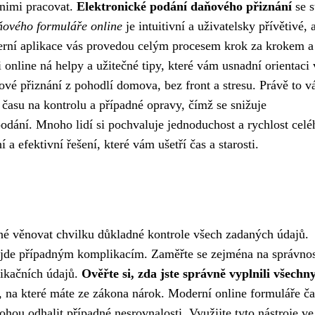
s nimi pracovat.
Elektronické podání daňového přiznání
se s
ňového formuláře online
je intuitivní a uživatelsky přívětivé, 
derní aplikace vás provedou celým procesem krok za krokem a
 online ná helpy a užitečné tipy, které vám usnadní orientaci 
ňové přiznání z pohodlí domova, bez front a stresu. Právě to 
času na kontrolu a případné opravy, čímž se snižuje
dání. Mnoho lidí si pochvaluje jednoduchost a rychlost celé
a efektivní řešení, které vám ušetří čas a starosti.
né věnovat chvilku důkladné kontrole všech zadaných údajů.
dejde případným komplikacím. Zaměřte se zejména na správno
fikačních údajů.
Ověřte si, zda jste správně vyplnili všechn
y, na které máte ze zákona nárok. Moderní online formuláře ča
ou odhalit případné nesrovnalosti. Využijte tyto nástroje ve