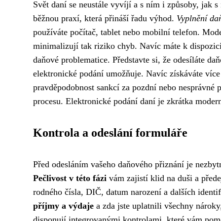
Svět daní se neustále vyvíjí a s ním i způsoby, jak 
běžnou praxí, která přináší řadu výhod.
Vyplnění da
používáte počítač, tablet nebo mobilní telefon. Mo
minimalizují tak riziko chyb. Navíc máte k dispozici
daňové problematice. Představte si, že odesíláte da
elektronické podání umožňuje. Navíc získáváte více 
pravděpodobnost sankcí za pozdní nebo nesprávné po
procesu. Elektronické podání daní je zkrátka moderní 
Kontrola a odeslání formuláře
Před odesláním vašeho daňového přiznání je nezbyt
Pečlivost v této fázi
vám zajistí klid na duši a pře
rodného čísla, DIČ, datum narození a dalších identi
příjmy a výdaje
a zda jste uplatnili všechny nárok
disponují integrovanými kontrolami, které vám pomoh