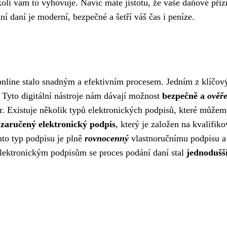
oli vám to vyhovuje. Navíc máte jistotu, že vaše daňové přiz
í daní je moderní, bezpečné a šetří váš čas i peníze.
 online stalo snadným a efektivním procesem. Jedním z klíčov
. Tyto digitální nástroje nám dávají možnost
bezpečně a
ověř
r. Existuje několik typů elektronických podpisů, které můžem
í
zaručený elektronický podpis
, který je založen na kvalifi
nto typ podpisu je plně
rovnocenný
vlastnoručnímu podpisu a
elektronickým podpisům se proces podání daní stal
jednodušš