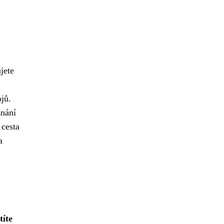
u
jete
ojů.
znání
 cesta
a
títe