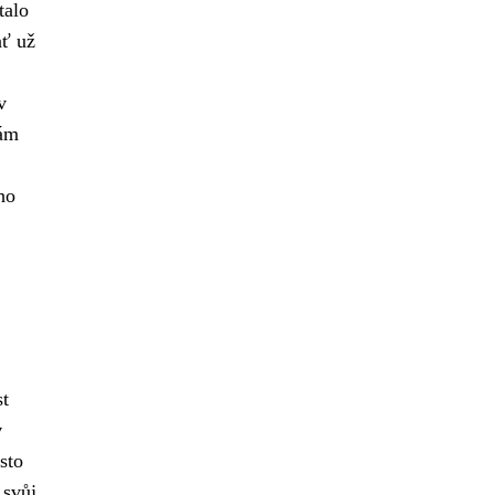
talo
ať už
v
vám
ho
st
y
sto
 svůj