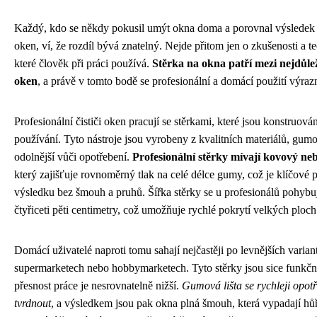
Každý, kdo se někdy pokusil umýt okna doma a porovnal výsledek s 
oken, ví, že rozdíl bývá znatelný. Nejde přitom jen o zkušenosti a te
které člověk při práci používá.
Stěrka na okna patří mezi nejdůlež
oken
, a právě v tomto bodě se profesionální a domácí použití výrazně
Profesionální čističi oken pracují se stěrkami, které jsou konstruov
používání. Tyto nástroje jsou vyrobeny z kvalitních materiálů, gumová
odolnější vůči opotřebení.
Profesionální stěrky mívají kovový ne
který zajišťuje rovnoměrný tlak na celé délce gumy, což je klíčové 
výsledku bez šmouh a pruhů. Šířka stěrky se u profesionálů pohybuj
čtyřiceti pěti centimetry, což umožňuje rychlé pokrytí velkých ploc
Domácí uživatelé naproti tomu sahají nejčastěji po levnějších variant
supermarketech nebo hobbymarketech. Tyto stěrky jsou sice funkční, 
přesnost práce je nesrovnatelně nižší.
Gumová lišta se rychleji opot
tvrdnout
, a výsledkem jsou pak okna plná šmouh, která vypadají hů