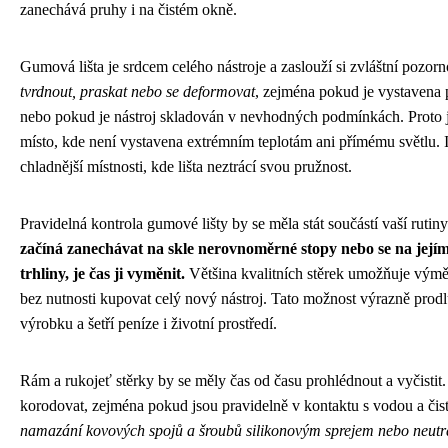
zanechává pruhy i na čistém okně.
Gumová lišta je srdcem celého nástroje a zaslouží si zvláštní pozorn
tvrdnout, praskat nebo se deformovat
, zejména pokud je vystavena
nebo pokud je nástroj skladován v nevhodných podmínkách. Proto je
místo, kde není vystavena extrémním teplotám ani přímému světlu. 
chladnější místnosti, kde lišta neztrácí svou pružnost.
Pravidelná kontrola gumové lišty by se měla stát součástí vaší rutin
začíná zanechávat na skle nerovnoměrné stopy nebo se na její
trhliny, je čas ji vyměnit.
Většina kvalitních stěrek umožňuje vý
bez nutnosti kupovat celý nový nástroj. Tato možnost výrazně prodl
výrobku a šetří peníze i životní prostředí.
Rám a rukojeť stěrky by se měly čas od času prohlédnout a vyčisti
korodovat, zejména pokud jsou pravidelně v kontaktu s vodou a čist
namazání kovových spojů a šroubů silikonovým sprejem nebo neutr