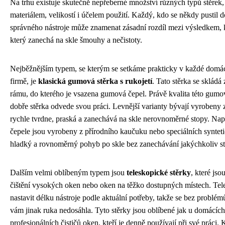
Na trhu existuje skutečně nepřeberné množství různých typů stěrek, 
materiálem, velikostí i účelem použití. Každý, kdo se někdy pustil do
správného nástroje může znamenat zásadní rozdíl mezi výsledkem, k
který zanechá na skle šmouhy a nečistoty.
Nejběžnějším typem, se kterým se setkáme prakticky v každé domácno
firmě, je
klasická gumová stěrka s rukojetí
. Tato stěrka se sklád
rámu, do kterého je vsazena gumová čepel. Právě kvalita této gumo
dobře stěrka odvede svou práci. Levnější varianty bývají vyrobeny 
rychle tvrdne, praská a zanechává na skle nerovnoměrné stopy. N
čepele jsou vyrobeny z přírodního kaučuku nebo speciálních syntetic
hladký a rovnoměrný pohyb po skle bez zanechávání jakýchkoliv st
Dalším velmi oblíbeným typem jsou
teleskopické stěrky
, které js
čištění vysokých oken nebo oken na těžko dostupných místech. Te
nastavit délku nástroje podle aktuální potřeby, takže se bez problém
vám jinak ruka nedosáhla. Tyto stěrky jsou oblíbené jak u domácích 
profesionálních čističů oken, kteří je denně používají při své práci. 