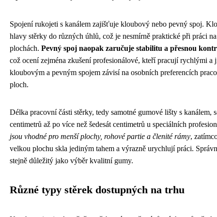
Spojení rukojeti s kanálem zajišťuje kloubový nebo pevný spoj. K
hlavy stěrky do různých úhlů, což je nesmírně praktické při práci n
plochách.
Pevný spoj naopak zaručuje stabilitu a přesnou kont
což ocení zejména zkušení profesionálové, kteří pracují rychlými a 
kloubovým a pevným spojem závisí na osobních preferencích pracov
ploch.
Délka pracovní části stěrky, tedy samotné gumové lišty s kanálem, s
centimetrů až po více než šedesát centimetrů u speciálních profesi
jsou vhodné pro menší plochy, rohové partie a členité rámy
, zatímc
velkou plochu skla jediným tahem a výrazně urychlují práci. Správn
stejně důležitý jako výběr kvalitní gumy.
Různé typy stěrek dostupných na trhu