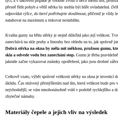
tyčí, a v takovém případě je vhodné zvolit o něco menší břit, protože 
přesně řídit pohyb a větší stěrka by mohla být hůře ovladatelná.
Délk
odpovídat výšce, do které potřebujete dosáhnout
, přičemž je vždy le
natahovat na maximum a riskovat nestabilitu.
Kvalita gumy na břitu stěrky je stejně důležitá jako její velikost. 
zanechává na skle pruhy a šmouhy bez ohledu na to, jak správně jste 
Dobrá stěrka na okna by měla mít měkkou, pružnou gumu, kte
skla a odvede vodu bez zanechání stop.
Gumu je třeba pravidelně
jakmile začne vykazovat známky opotřebení, jako jsou drobné zářezy
Celkově vzato, výběr správné velikosti stěrky na okna je investicí d
úklidu. Čas strávený přemýšlením nad tím, která velikost bude pro 
nejvhodnější, se vám mnohonásobně vrátí v podobě rychlejšího a do
zbytečné námahy.
Materiály čepele a jejich vliv na výsledek