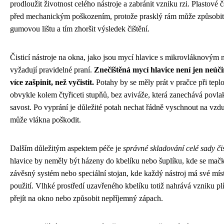
prodloužit životnost celého nástroje a zabránit vzniku rzi. Plastové č
před mechanickým poškozením, protože prasklý rám může způsobit
gumovou lištu a tím zhoršit výsledek čištění.
Čisticí nástroje na okna, jako jsou mycí hlavice s mikrovláknový
vyžadují pravidelné praní.
Znečištěná mycí hlavice není jen neú
více zašpinit, než vyčistit.
Potahy by se měly prát v pračce při tep
obvykle kolem čtyřiceti stupňů, bez aviváže, která zanechává povlak
savost. Po vyprání je důležité potah nechat řádně vyschnout na vzduc
může vlákna poškodit.
Dalším důležitým aspektem péče je
správné skladování celé sady čis
hlavice by neměly být házeny do kbelíku nebo šuplíku, kde se mačkaj
závěsný systém nebo speciální stojan, kde každý nástroj má své mí
použití. Vlhké prostředí uzavřeného kbelíku totiž nahrává vzniku plí
přejít na okno nebo způsobit nepříjemný zápach.