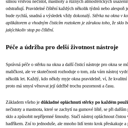
silnou vrstvou nečistot, mastnoty a různých atmosférických usazenin,
odstraňují. Pravidelné čištění každých několik týdnů nebo alespoň je
bude rychlá, snadná a výsledek vždy dokonalý.
Stěrka na okna v ko
aplikátorem a vhodným čisticím roztokem je zárukou toho, že sklo 
jakýchkoliv stop po čištění.
Péče a údržba pro delší životnost nástroje
Správná péče o stěrku na okna a další čisticí nástroje pro okna se m
maličkost, ale ve skutečnosti rozhoduje o tom, zda vám nástroj vydr
několik let. Každý, kdo někdy myje okna pravidelně, ví, že kvalitní s
proto má smysl věnovat její údržbě trochu pozornosti a času.
Základem všeho je
důkladné opláchnutí stěrky po každém použi
nečistoty a mastnota, které se zachytí na gumové liště, se při další
sklo a způsobit nepříjemné šmouhy. Stačí nástroj opláchnout čistou
hadříkem. Zní to jednoduše, ale mnoho lidí tento krok přeskakuje a p