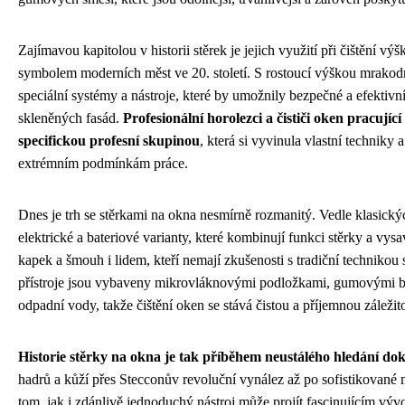
Zajímavou kapitolou v historii stěrek je jejich využití při čištění vý
symbolem moderních měst ve 20. století. S rostoucí výškou mrakod
speciální systémy a nástroje, které by umožnily bezpečné a efektivn
skleněných fasád.
Profesionální horolezci a čističi oken pracující
specifickou profesní skupinou
, která si vyvinula vlastní techniky 
extrémním podmínkám práce.
Dnes je trh se stěrkami na okna nesmírně rozmanitý. Vedle klasický
elektrické a bateriové varianty, které kombinují funkci stěrky a vys
kapek a šmouh i lidem, kteří nemají zkušenosti s tradiční technikou
přístroje jsou vybaveny mikrovláknovými podložkami, gumovými b
odpadní vody, takže čištění oken se stává čistou a příjemnou záležito
Historie stěrky na okna je tak příběhem neustálého hledání dok
hadrů a kůží přes Stecconův revoluční vynález až po sofistikované mo
tom, jak i zdánlivě jednoduchý nástroj může projít fascinujícím výv