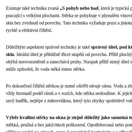
Existuje také technika zvaná
„S pohyb nebo had
, která je typická
pracující s velkými plochami. Stěrka se pohybuje v plynulém vlnov
skla bez zvednutí od povrchu. Tato technika vyžaduje praxi a jistot
rychlé a efektivní čištění.
Důležitým aspektem správné techniky je také
správný úhel, pod k
sklu
. Ideální úhel je přibližně třicet stupňů od povrchu. Příliš ploc
ohýbá nerovnoměrně a zanechává pruhy. Naopak příliš strmý úhel sni
může způsobit, že voda stéká mimo stěrku.
Po dokončení čištění stěrkou je nutné
ošetřit okraje okna
. Voda a zb
vždy hromadí podél rámů a v rozích, kde stěrka nedosáhne. K jejich 
savý hadřík, nejlépe z mikrovlákna, který tyto zbytky spolehlivě v
Výběr kvalitní stěrky na okna je stejně důležitý jako samotná 
měkká, pružná a bez jakýchkoli poškození. Opotřebovaná nebo potr