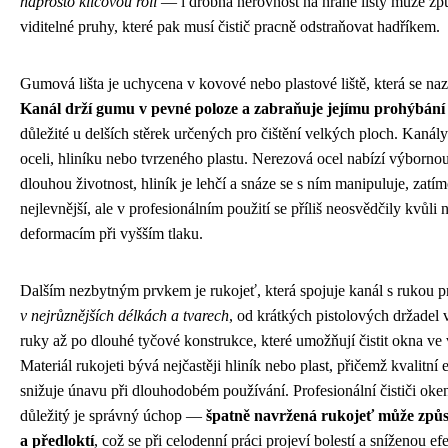
naprosto klíčovou roli
— i drobná nerovnost na hraně lišty může způs
viditelné pruhy, které pak musí čistič pracně odstraňovat hadříkem.
Gumová lišta je uchycena v kovové nebo plastové liště, která se na
Kanál drží gumu v pevné poloze a zabraňuje jejímu prohýbání
důležité u delších stěrek určených pro čištění velkých ploch. Kanál
oceli, hliníku nebo tvrzeného plastu. Nerezová ocel nabízí výbornou
dlouhou životnost, hliník je lehčí a snáze se s ním manipuluje, zatím
nejlevnější, ale v profesionálním použití se příliš neosvědčily kvůli n
deformacím při vyšším tlaku.
Dalším nezbytným prvkem je rukojeť, která spojuje kanál s rukou 
v nejrůznějších délkách a tvarech
, od krátkých pistolových držadel
ruky až po dlouhé tyčové konstrukce, které umožňují čistit okna ve 
Materiál rukojeti bývá nejčastěji hliník nebo plast, přičemž kvalitn
snižuje únavu při dlouhodobém používání. Profesionální čističi oke
důležitý je správný úchop —
špatně navržená rukojeť může způso
a předloktí
, což se při celodenní práci projeví bolestí a sníženou efe