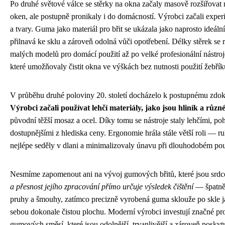
Po druhé světové válce se stěrky na okna začaly masově rozšiřovat n
oken, ale postupně pronikaly i do domácností. Výrobci začali exper
a tvary. Guma jako materiál pro břit se ukázala jako naprosto ideáln
přilnavá ke sklu a zároveň odolná vůči opotřebení. Délky stěrek se
malých modelů pro domácí použití až po velké profesionální nástroj
které umožňovaly čistit okna ve výškách bez nutnosti použití žebřík
V průběhu druhé poloviny 20. století docházelo k postupnému zdok
Výrobci začali používat lehčí materiály, jako jsou hliník a různ
původní těžší mosaz a ocel. Díky tomu se nástroje staly lehčími, po
dostupnějšími z hlediska ceny. Ergonomie hrála stále větší roli — ru
nejlépe seděly v dlani a minimalizovaly únavu při dlouhodobém pou
Nesmíme zapomenout ani na vývoj gumových břitů, které jsou srdc
a přesnost jejího zpracování přímo určuje výsledek čištění
— špatně 
pruhy a šmouhy, zatímco precizně vyrobená guma sklouže po skle j
sebou dokonale čistou plochu. Moderní výrobci investují značné p
gumových směsí, které jsou odolnější, trvanlivější a zároveň poskytuj