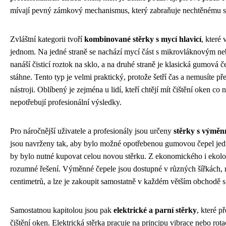
mívají pevný zámkový mechanismus, který zabraňuje nechtěnému s
Zvláštní kategorii tvoří
kombinované stěrky s mycí hlavicí
, které 
jednom. Na jedné straně se nachází mycí část s mikrovláknovým 
nanáší čisticí roztok na sklo, a na druhé straně je klasická gumová č
stáhne. Tento typ je velmi praktický, protože šetří čas a nemusíte 
nástroji. Oblíbený je zejména u lidí, kteří chtějí mít čištění oken co 
nepotřebují profesionální výsledky.
Pro náročnější uživatele a profesionály jsou určeny
stěrky s výměn
jsou navrženy tak, aby bylo možné opotřebenou gumovou čepel jed
by bylo nutné kupovat celou novou stěrku. Z ekonomického i ekolo
rozumné řešení. Výměnné čepele jsou dostupné v různých šířkách, n
centimetrů, a lze je zakoupit samostatně v každém větším obchodě s 
Samostatnou kapitolou jsou pak
elektrické a parní stěrky
, které p
čištění oken. Elektrická stěrka pracuje na principu vibrace nebo rot