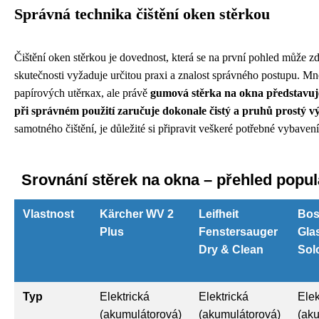
Správná technika čištění oken stěrkou
Čištění oken stěrkou je dovednost, která se na první pohled může zd
skutečnosti vyžaduje určitou praxi a znalost správného postupu. Mn
papírových utěrках, ale právě
gumová stěrka na okna představuje 
při správném použití zaručuje dokonale čistý a pruhů prostý v
samotného čištění, je důležité si připravit veškeré potřebné vybavení
Srovnání stěrek na okna – přehled popu
Vlastnost
Kärcher WV 2
Leifheit
Bos
Plus
Fenstersauger
Gla
Dry & Clean
Sol
Typ
Elektrická
Elektrická
Elek
(akumulátorová)
(akumulátorová)
(ak