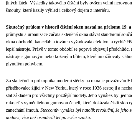
jiných látek. Výsledky takového čištění byly ovšem velmi nerovnom
šmouhy, které kazily výhled i celkový dojem z interiéru.
Skutečný průlom v historii čištění oken nastal na přelomu 19. a 2
průmyslu a urbanizace začala skleněná okna stávat standardní součá
okna obchodů, kanceláří a továren vyžadovala efektivní a rychlé čišt
lepší nástroje. Právě v tomto období se poprvé objevují předchůdc
nástroje s gumovým nebo koženým břitem, které umožňovaly stáhno
plynulým pohybem.
Za skutečného průkopníka moderní stěrky na okna je považován
Et
přistěhovalec žijící v New Yorku, který v roce 1936 sestrojil a nechal
stal základem pro všechny pozdější modely. Jeho vynález byl jedn
rukojeť s vyměnitelnou gumovou čepelí, která dokázala čistit sklo ry
zanechání šmouh.
Stecconův vynález byl natolik revoluční, že jeho 
dodnes, více než osmdesát let po svém vzniku.