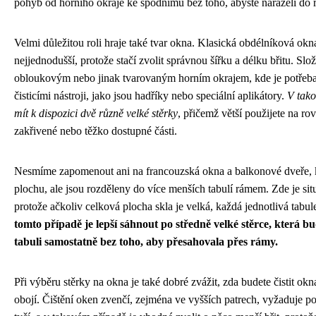
pohyb od horního okraje ke spodnímu bez toho, abyste naráželi do 
Velmi důležitou roli hraje také tvar okna. Klasická obdélníková okn
nejjednodušší, protože stačí zvolit správnou šířku a délku břitu. Slož
obloukovým nebo jinak tvarovaným horním okrajem, kde je potřeba
čisticími nástroji, jako jsou hadříky nebo speciální aplikátory.
V tako
mít k dispozici dvě různě velké stěrky
, přičemž větší použijete na ro
zakřivené nebo těžko dostupné části.
Nesmíme zapomenout ani na francouzská okna a balkonové dveře, k
plochu, ale jsou rozděleny do více menších tabulí rámem. Zde je si
protože ačkoliv celková plocha skla je velká, každá jednotlivá tab
tomto případě je lepší sáhnout po středně velké stěrce, která b
tabuli samostatně bez toho, aby přesahovala přes rámy.
Při výběru stěrky na okna je také dobré zvážit, zda budete čistit ok
obojí. Čištění oken zvenčí, zejména ve vyšších patrech, vyžaduje po