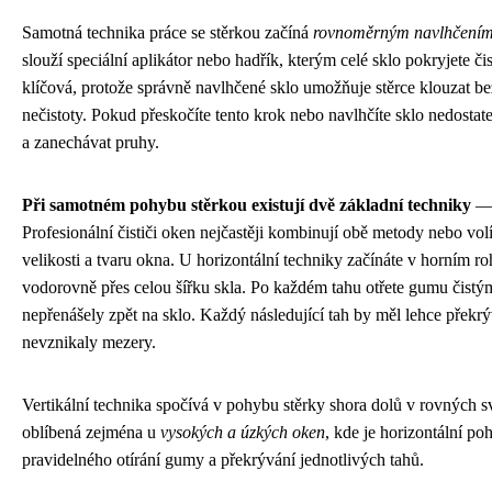
Samotná technika práce se stěrkou začíná
rovnoměrným navlhčením 
slouží speciální aplikátor nebo hadřík, kterým celé sklo pokryjete či
klíčová, protože správně navlhčené sklo umožňuje stěrce klouzat bez 
nečistoty. Pokud přeskočíte tento krok nebo navlhčíte sklo nedostat
a zanechávat pruhy.
Při samotném pohybu stěrkou existují dvě základní techniky
— h
Profesionální čističi oken nejčastěji kombinují obě metody nebo volí
velikosti a tvaru okna. U horizontální techniky začínáte v horním ro
vodorovně přes celou šířku skla. Po každém tahu otřete gumu čistý
nepřenášely zpět na sklo. Každý následující tah by měl lehce překrý
nevznikaly mezery.
Vertikální technika spočívá v pohybu stěrky shora dolů v rovných s
oblíbená zejména u
vysokých a úzkých oken
, kde je horizontální po
pravidelného otírání gumy a překrývání jednotlivých tahů.