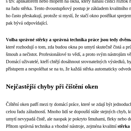
s tzv. aplikátorem nebo mopem na okna, který nanáší čisticí roztok n
na řadu stěrka. Tento dvoustupňový postup je základem kvalitního 
ho často přeskakují, protože si myslí, že stačí okno postříkat spreje
pak bývá odpovídající.
Volba správné stěrky a správná technika práce jsou tedy dvěma
které rozhodují o tom, zda budou okna po umytí skutečně čistá a p
šmouh a nečistot. Profesionálové to vědí, a proto svým nástrojům v
Domácí uživatelé, kteří chtějí dosáhnout srovnatelných výsledků, by 
přístupem a nespoléhat se na to, že každá stěrka automaticky odved
Nejčastější chyby při čištění oken
Čištění oken patří mezi ty domácí práce, které se zdají být jednoduch
celou řadu záludností. Mnoho lidí se dopouští stále stejných chyb, 
umytí nevypadá čistě, ale naopak je pokryto šmuhami, fleky nebo 
Přitom správná technika a vhodné nástroje, zejména kvalitní
stěrka