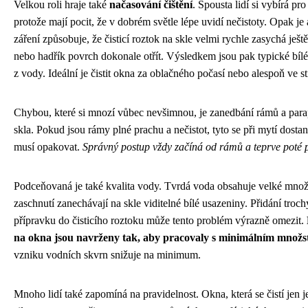
Velkou roli hraje také
načasování čištění
. Spousta lidí si vybírá pr
protože mají pocit, že v dobrém světle lépe uvidí nečistoty. Opak je
záření způsobuje, že čisticí roztok na skle velmi rychle zasychá ještě
nebo hadřík povrch dokonale otřít. Výsledkem jsou pak typické bíl
z vody. Ideální je čistit okna za oblačného počasí nebo alespoň ve st
Chybou, které si mnozí vůbec nevšimnou, je zanedbání rámů a par
skla. Pokud jsou rámy plné prachu a nečistot, tyto se při mytí dostan
musí opakovat.
Správný postup vždy začíná od rámů a teprve poté p
Podceňovaná je také kvalita vody. Tvrdá voda obsahuje velké množs
zaschnutí zanechávají na skle viditelné bílé usazeniny. Přidání troc
přípravku do čisticího roztoku může tento problém výrazně omezit.
na okna jsou navrženy tak, aby pracovaly s minimálním množs
vzniku vodních skvrn snižuje na minimum.
Mnoho lidí také zapomíná na pravidelnost. Okna, která se čistí jen 