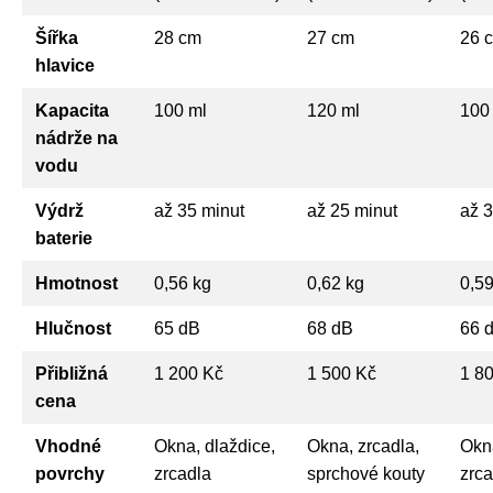
Šířka
28 cm
27 cm
26 
hlavice
Kapacita
100 ml
120 ml
100
nádrže na
vodu
Výdrž
až 35 minut
až 25 minut
až 3
baterie
Hmotnost
0,56 kg
0,62 kg
0,59
Hlučnost
65 dB
68 dB
66 
Přibližná
1 200 Kč
1 500 Kč
1 8
cena
Vhodné
Okna, dlaždice,
Okna, zrcadla,
Okna
povrchy
zrcadla
sprchové kouty
zrca