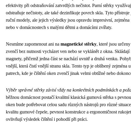
efektivity při odstraňování zatvrdlých nečistot. Parní stěrky využívaj
odstraňuje nečistoty, ale také dezinfikuje povrch skla. Tyto přístroje
ruční modely, ale jejich výsledky jsou opravdu impresivní, zejména
nebo v domácnostech s malými dětmi a domácími zvířaty.
Nesmíme zapomenout ani na
magnetické stěrky
, které jsou určeny
zvenčí bez nutnosti vycházet ven nebo se vyklánět z okna. Skládají 
magnety, přičemž jedna část se nachází uvnitř a druhá venku. Pohybe
vnější, která čistí vnější stranu skla. Tento typ je oblíbený zejména
patrech, kde je čištění oken zvenčí jinak velmi obtížné nebo dokon
Výběr správné stěrky závisí vždy na konkrétních podmínkách a poža
běžnou domácnost postačí kvalitní klasická gumová stěrka s pevnou r
oken bude potřebovat celou sadu různých nástrojů pro různé situace
kvalitu gumové čepele, pevnost konstrukce a ergonomičnost rukojeti
ovlivňují výsledek čištění i pohodlí při práci.