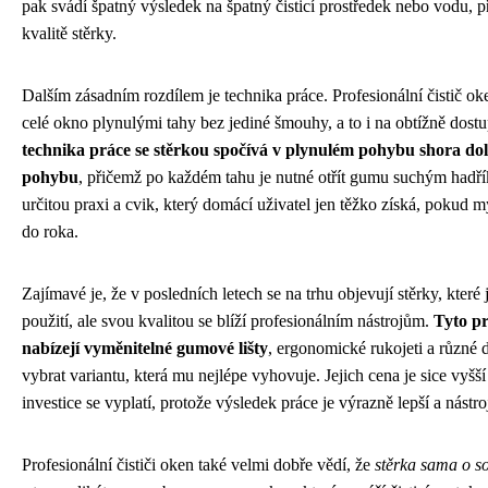
pak svádí špatný výsledek na špatný čisticí prostředek nebo vodu, p
kvalitě stěrky.
Dalším zásadním rozdílem je technika práce. Profesionální čistič o
celé okno plynulými tahy bez jediné šmouhy, a to i na obtížně dos
technika práce se stěrkou spočívá v plynulém pohybu shora dol
pohybu
, přičemž po každém tahu je nutné otřít gumu suchým hadř
určitou praxi a cvik, který domácí uživatel jen těžko získá, pokud 
do roka.
Zajímavé je, že v posledních letech se na trhu objevují stěrky, kter
použití, ale svou kvalitou se blíží profesionálním nástrojům.
Tyto p
nabízejí vyměnitelné gumové lišty
, ergonomické rukojeti a různé 
vybrat variantu, která mu nejlépe vyhovuje. Jejich cena je sice vyš
investice se vyplatí, protože výsledek práce je výrazně lepší a nást
Profesionální čističi oken také velmi dobře vědí, že
stěrka sama o so