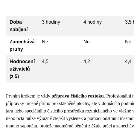
Doba
3 hodiny
4 hodiny
3,5 
nabíjení
Zanechává
Ne
Ne
Ne
pruhy
Hodnocení
4,5
4,2
4,4
uživatelů
(z 5)
Prvním krokem je vždy
příprava čisticího roztoku
. Profesionální 
přípravky určené přímo pro skleněné plochy, ale v domácích podmí
jaru nebo speciálního čisticího prostředku rozmíchaného ve vlažné 
nebo octa může výrazně zlepšit výsledek a pomoci odstranit mastnot
mnoho saponátu, protože nadměrné pěnění ztěžuje práci a zanecháv