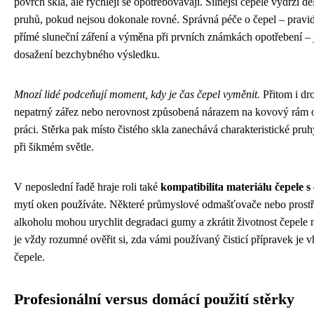
povrch skla, ale rychleji se opotřebovávají. Silnější čepele vydrží 
pruhů, pokud nejsou dokonale rovné. Správná péče o čepel – pravi
přímé sluneční záření a výměna při prvních známkách opotřebení – j
dosažení bezchybného výsledku.
Mnozí lidé podceňují moment, kdy je čas čepel vyměnit.
Přitom i dr
nepatrný zářez nebo nerovnost způsobená nárazem na kovový rám 
práci. Stěrka pak místo čistého skla zanechává charakteristické pruhy
při šikmém světle.
V neposlední řadě hraje roli také
kompatibilita materiálu čepele s 
mytí oken používáte. Některé průmyslové odmašťovače nebo pros
alkoholu mohou urychlit degradaci gumy a zkrátit životnost čepele
je vždy rozumné ověřit si, zda vámi používaný čisticí přípravek je 
čepele.
Profesionální versus domácí použití stěrky