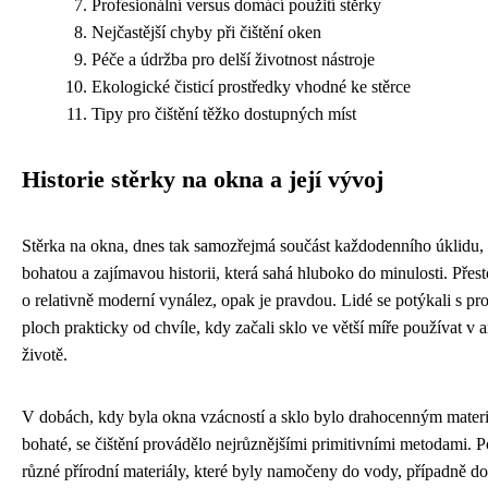
Profesionální versus domácí použití stěrky
Nejčastější chyby při čištění oken
Péče a údržba pro delší životnost nástroje
Ekologické čisticí prostředky vhodné ke stěrce
Tipy pro čištění těžko dostupných míst
Historie stěrky na okna a její vývoj
Stěrka na okna, dnes tak samozřejmá součást každodenního úklidu,
bohatou a zajímavou historii, která sahá hluboko do minulosti. Přestož
o relativně moderní vynález, opak je pravdou. Lidé se potýkali s p
ploch prakticky od chvíle, kdy začali sklo ve větší míře používat v
životě.
V dobách, kdy byla okna vzácností a sklo bylo drahocenným mater
bohaté, se čištění provádělo nejrůznějšími primitivními metodami. 
různé přírodní materiály, které byly namočeny do vody, případně d