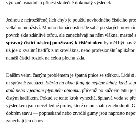
výrazně usnadnit a přinést skutečně dokonalý výsledek.
Jednou z nejrozšířenějších chyb je použití nevhodného čisticího pros
velkého množství. Mnoho domácností stále sahá po starých novinách
povrch skla zdánlivě otřou, ale zanechávají na něm vlákna, mastné
správný čisticí nástroj používaný k čištění oken
by měl být navrž
už jde o kvalitní hadřík z mikrovlákna, nebo profesionální aplikáto
nanáší čisticí roztok na celou plochu skla.
Dalším velmi častým problémem je špatná práce se stěrkou. Lidé si st
ní správně zacházet.
Stěrka na okna funguje nejlépe tehdy, když se
dolů nebo v jednom plynulém oblouku
, přičemž po každém tahu je 
čistým hadříkem. Pokud se tento krok vynechá, špinavá voda se přená
výsledkem jsou nevzhledné pruhy, které celou snahu znehodnotí. Gu
dobrém stavu — popraskané nebo ztvrdlé gumy jsou naprosto nepouž
zanechají jen chaos.