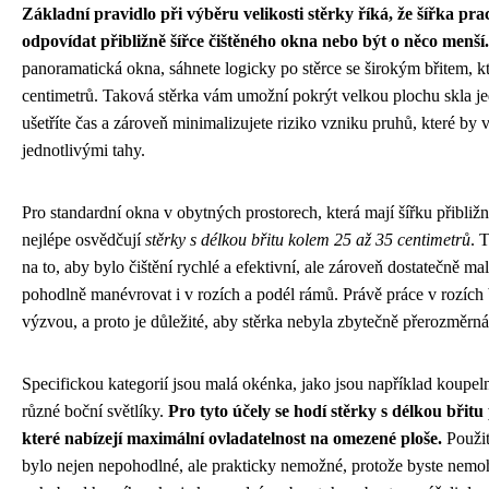
Základní pravidlo při výběru velikosti stěrky říká, že šířka pr
odpovídat přibližně šířce čištěného okna nebo být o něco menší.
panoramatická okna, sáhnete logicky po stěrce se širokým břitem, k
centimetrů. Taková stěrka vám umožní pokrýt velkou plochu skla j
ušetříte čas a zároveň minimalizujete riziko vzniku pruhů, které by
jednotlivými tahy.
Pro standardní okna v obytných prostorech, která mají šířku přibližn
nejlépe osvědčují
stěrky s délkou břitu kolem 25 až 35 centimetrů
. 
na to, aby bylo čištění rychlé a efektivní, ale zároveň dostatečně mal
pohodlně manévrovat i v rozích a podél rámů. Právě práce v rozích 
výzvou, a proto je důležité, aby stěrka nebyla zbytečně přerozměrná
Specifickou kategorií jsou malá okénka, jako jsou například koupel
různé boční světlíky.
Pro tyto účely se hodí stěrky s délkou břitu
které nabízejí maximální ovladatelnost na omezené ploše.
Použit
bylo nejen nepohodlné, ale prakticky nemožné, protože byste nemoh