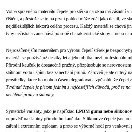
Volba správného materiálu čepele pro stěrku na okna má zásadní vli
čištění, a přestože se to na první pohled může zdát jako detail, ve sk
nejdůležitějších faktorů celého procesu. Každý materiál se chová jin
typy nečistot a zanechává po sobě charakteristické stopy – nebo na
Nejrozšířenějším materiálem pro výrobu čepelí stěrek je bezpochy
materiál se používá už desítky let a jeho obliba mezi profesionálním
Přírodní kaučuk je dostatečně pružný, přizpůsobuje se nerovnostem 
stáhnout vodu i špínu bez zanechání pruhů. Zároveň je ale citlivý na
prostředky, které ho mohou časem degradovat a způsobit, že čepel z
Tvrdnutí čepele je přitom jedním z nejčastějších důvodů, proč se n
nechtěné pruhy a šmouhy.
Syntetické varianty, jako je například
EPDM guma nebo silikonové
odpověď na slabiny přírodního kaučuku. Silikonové čepele jsou od
záření i extrémním teplotám, a proto se výborně hodí pro venkovní po