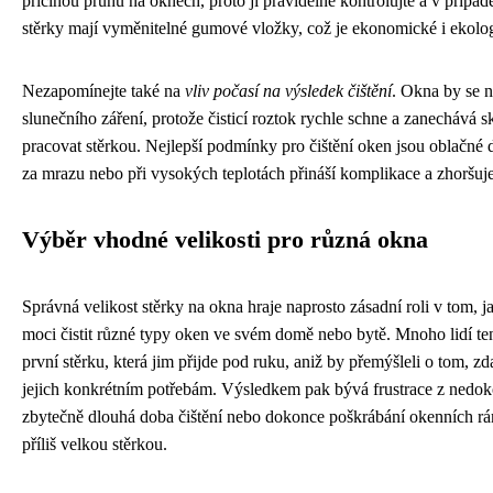
příčinou pruhů na oknech, proto ji pravidelně kontrolujte a v přípa
stěrky mají vyměnitelné gumové vložky, což je ekonomické i ekolog
Nezapomínejte také na
vliv počasí na výsledek čištění
. Okna by se n
slunečního záření, protože čisticí roztok rychle schne a zanechává sk
pracovat stěrkou. Nejlepší podmínky pro čištění oken jsou oblačné d
za mrazu nebo při vysokých teplotách přináší komplikace a zhoršuj
Výběr vhodné velikosti pro různá okna
Správná velikost stěrky na okna hraje naprosto zásadní roli v tom, 
moci čistit různé typy oken ve svém domě nebo bytě. Mnoho lidí ten
první stěrku, která jim přijde pod ruku, aniž by přemýšleli o tom, 
jejich konkrétním potřebám. Výsledkem pak bývá frustrace z nedok
zbytečně dlouhá doba čištění nebo dokonce poškrábání okenních rá
příliš velkou stěrkou.