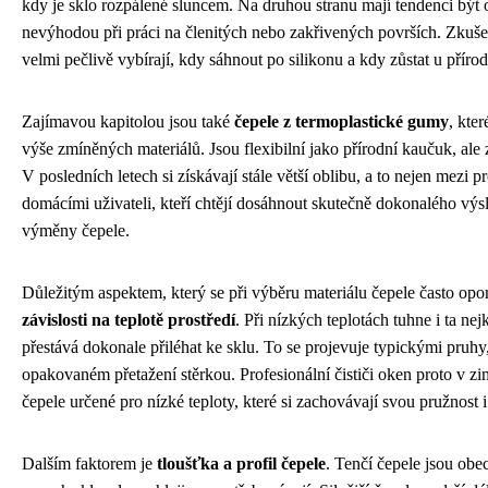
kdy je sklo rozpálené sluncem. Na druhou stranu mají tendenci být 
nevýhodou při práci na členitých nebo zakřivených površích. Zkušen
velmi pečlivě vybírají, kdy sáhnout po silikonu a kdy zůstat u přír
Zajímavou kapitolou jsou také
čepele z termoplastické gumy
, kte
výše zmíněných materiálů. Jsou flexibilní jako přírodní kaučuk, ale 
V posledních letech si získávají stále větší oblibu, a to nejen mezi pr
domácími uživateli, kteří chtějí dosáhnout skutečně dokonalého výs
výměny čepele.
Důležitým aspektem, který se při výběru materiálu čepele často opom
závislosti na teplotě prostředí
. Při nízkých teplotách tuhne i ta ne
přestává dokonale přiléhat ke sklu. To se projevuje typickými pruhy,
opakovaném přetažení stěrkou. Profesionální čističi oken proto v zi
čepele určené pro nízké teploty, které si zachovávají svou pružnost i
Dalším faktorem je
tloušťka a profil čepele
. Tenčí čepele jsou obec