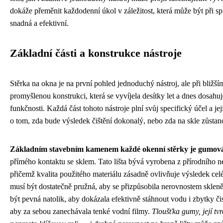
dokáže přeměnit každodenní úkol v záležitost, která může být při 
snadná a efektivní.
Základní části a konstrukce nástroje
Stěrka na okna je na první pohled jednoduchý nástroj, ale při bližš
promyšlenou konstrukci, která se vyvíjela desítky let a dnes dosah
funkčnosti. Každá část tohoto nástroje plní svůj specifický účel a j
o tom, zda bude výsledek čištění dokonalý, nebo zda na skle zůsta
Základním stavebním kamenem každé okenní stěrky je gumová 
přímého kontaktu se sklem. Tato lišta bývá vyrobena z přírodního 
přičemž kvalita použitého materiálu zásadně ovlivňuje výsledek cel
musí být dostatečně pružná, aby se přizpůsobila nerovnostem sklen
být pevná natolik, aby dokázala efektivně stáhnout vodu i zbytky či
aby za sebou zanechávala tenké vodní filmy.
Tloušťka gumy, její tvr