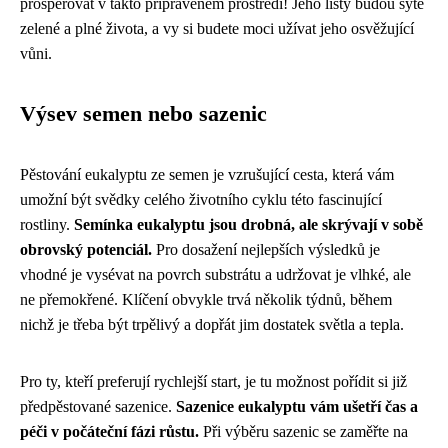
prosperovat v takto připraveném prostředí! Jeho listy budou sytě
zelené a plné života, a vy si budete moci užívat jeho osvěžující
vůni.
Výsev semen nebo sazenic
Pěstování eukalyptu ze semen je vzrušující cesta, která vám
umožní být svědky celého životního cyklu této fascinující
rostliny.
Semínka eukalyptu jsou drobná, ale skrývají v sobě
obrovský potenciál.
Pro dosažení nejlepších výsledků je
vhodné je vysévat na povrch substrátu a udržovat je vlhké, ale
ne přemokřené. Klíčení obvykle trvá několik týdnů, během
nichž je třeba být trpělivý a dopřát jim dostatek světla a tepla.
Pro ty, kteří preferují rychlejší start, je tu možnost pořídit si již
předpěstované sazenice.
Sazenice eukalyptu vám ušetří čas a
péči v počáteční fázi růstu.
Při výběru sazenic se zaměřte na