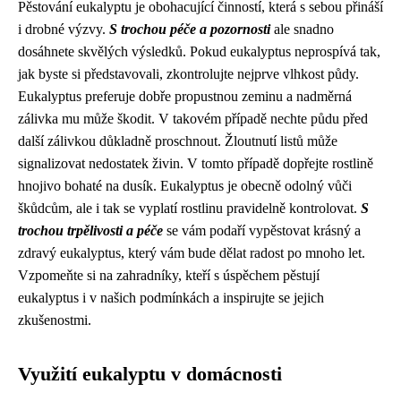
Pěstování eukalyptu je obohacující činností, která s sebou přináší
i drobné výzvy.
S trochou péče a pozornosti
ale snadno
dosáhnete skvělých výsledků. Pokud eukalyptus neprospívá tak,
jak byste si představovali, zkontrolujte nejprve vlhkost půdy.
Eukalyptus preferuje dobře propustnou zeminu a nadměrná
zálivka mu může škodit. V takovém případě nechte půdu před
další zálivkou důkladně proschnout. Žloutnutí listů může
signalizovat nedostatek živin. V tomto případě dopřejte rostlině
hnojivo bohaté na dusík. Eukalyptus je obecně odolný vůči
škůdcům, ale i tak se vyplatí rostlinu pravidelně kontrolovat.
S
trochou trpělivosti a péče
se vám podaří vypěstovat krásný a
zdravý eukalyptus, který vám bude dělat radost po mnoho let.
Vzpomeňte si na zahradníky, kteří s úspěchem pěstují
eukalyptus i v našich podmínkách a inspirujte se jejich
zkušenostmi.
Využití eukalyptu v domácnosti