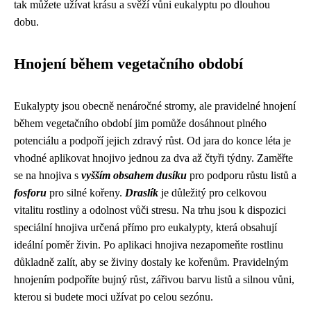
tak můžete užívat krásu a svěží vůni eukalyptu po dlouhou
dobu.
Hnojení během vegetačního období
Eukalypty jsou obecně nenáročné stromy, ale pravidelné hnojení
během vegetačního období jim pomůže dosáhnout plného
potenciálu a podpoří jejich zdravý růst. Od jara do konce léta je
vhodné aplikovat hnojivo jednou za dva až čtyři týdny. Zaměřte
se na hnojiva s
vyšším obsahem dusíku
pro podporu růstu listů a
fosforu
pro silné kořeny.
Draslík
je důležitý pro celkovou
vitalitu rostliny a odolnost vůči stresu. Na trhu jsou k dispozici
speciální hnojiva určená přímo pro eukalypty, která obsahují
ideální poměr živin. Po aplikaci hnojiva nezapomeňte rostlinu
důkladně zalít, aby se živiny dostaly ke kořenům. Pravidelným
hnojením podpoříte bujný růst, zářivou barvu listů a silnou vůni,
kterou si budete moci užívat po celou sezónu.