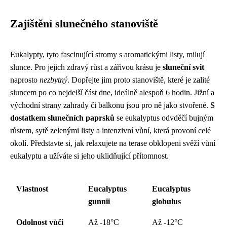
Zajištění slunečného stanoviště
Eukalypty, tyto fascinující stromy s aromatickými listy, milují
slunce. Pro jejich zdravý růst a zářivou krásu je
sluneční svit
naprosto
nezbytný
. Dopřejte jim proto stanoviště, které je zalité
sluncem po co nejdelší část dne, ideálně alespoň 6 hodin. Jižní a
východní strany zahrady či balkonu jsou pro ně jako stvořené.
S
dostatkem slunečních paprsků
se eukalyptus odvděčí bujným
růstem, sytě zelenými listy a intenzivní vůní, která provoní celé
okolí. Představte si, jak relaxujete na terase obklopeni svěží vůní
eukalyptu a užíváte si jeho uklidňující přítomnost.
Vlastnost
Eucalyptus
Eucalyptus
gunnii
globulus
Odolnost vůči
Až -18°C
Až -12°C