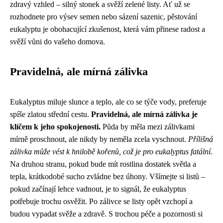
zdravý vzhled – silný stonek a svěží zelené listy. Ať už se
rozhodnete pro výsev semen nebo sázení sazenic, pěstování
eukalyptu je obohacující zkušenost, která vám přinese radost a
svěží vůni do vašeho domova.
Pravidelná, ale mírná zálivka
Eukalyptus miluje slunce a teplo, ale co se týče vody, preferuje
spíše zlatou střední cestu.
Pravidelná, ale mírná zálivka je
klíčem k jeho spokojenosti.
Půda by měla mezi zálivkami
mírně proschnout, ale nikdy by neměla zcela vyschnout.
Přílišná
zálivka může vést k hnilobě kořenů, což je pro eukalyptus fatální.
Na druhou stranu, pokud bude mít rostlina dostatek světla a
tepla, krátkodobé sucho zvládne bez úhony. Všímejte si listů –
pokud začínají lehce vadnout, je to signál, že eukalyptus
potřebuje trochu osvěžit. Po zálivce se listy opět vzchopí a
budou vypadat svěže a zdravě. S trochou péče a pozornosti si