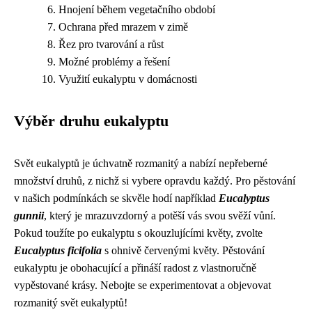
Hnojení během vegetačního období
Ochrana před mrazem v zimě
Řez pro tvarování a růst
Možné problémy a řešení
Využití eukalyptu v domácnosti
Výběr druhu eukalyptu
Svět eukalyptů je úchvatně rozmanitý a nabízí nepřeberné
množství druhů, z nichž si vybere opravdu každý. Pro pěstování
v našich podmínkách se skvěle hodí například
Eucalyptus
gunnii
, který je mrazuvzdorný a potěší vás svou svěží vůní.
Pokud toužíte po eukalyptu s okouzlujícími květy, zvolte
Eucalyptus ficifolia
s ohnivě červenými květy. Pěstování
eukalyptu je obohacující a přináší radost z vlastnoručně
vypěstované krásy. Nebojte se experimentovat a objevovat
rozmanitý svět eukalyptů!