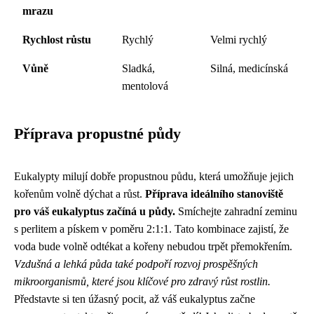
mrazu
Rychlost růstu
Rychlý
Velmi rychlý
Vůně
Sladká,
Silná, medicínská
mentolová
Příprava propustné půdy
Eukalypty milují dobře propustnou půdu, která umožňuje jejich
kořenům volně dýchat a růst.
Příprava ideálního stanoviště
pro váš eukalyptus začíná u půdy.
Smíchejte zahradní zeminu
s perlitem a pískem v poměru 2:1:1. Tato kombinace zajistí, že
voda bude volně odtékat a kořeny nebudou trpět přemokřením.
Vzdušná a lehká půda také podpoří rozvoj prospěšných
mikroorganismů, které jsou klíčové pro zdravý růst rostlin.
Představte si ten úžasný pocit, až váš eukalyptus začne