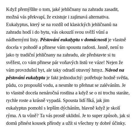
Když přemýšlíte o tom, jaké
jehličnany na zahradu
zasadit,
možná vás překvapí, že existuje i zajímavá alternativa.
Eukalyptus, který se na rozdíl od klasických jehličnanů na
zahradu hodí i do bytu, vás okouzlí svou svěží vůní a
nádhernými listy.
Pěstování eukalyptu v domácnosti
je vlastně
docela v pohodě a přinese vám spoustu radosti. Jasně, není to
jako ty tradiční jehličnany na zahradu, ale představte si tu
svěžest, co vám přinese pár voňavých listů ve váze! Nejen že
vám provzdušní byt, ale taky odradí otravný hmyz.
Návod na
pěstování eukalyptu
je fakt jednoduchý: potřebuje hodně světla,
půdu, co propouští vodu, a nesmíte to přehnat se zaléváním. Je
to vlastně docela nenáročná rostlina a když se o ni trochu staráte,
rychle roste a krásně vypadá. Spousta lidí říká, jak jim
eukalyptus pomohl s lepším dýcháním, hlavně když je skolí
rýma. A ta vůně? Ta vás prostě uklidní. Je to super způsob, jak si
domů přinést kousek přírody a užít si všechny ty dobré účinky.