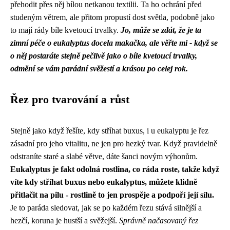
přehodit přes něj bílou netkanou textilii. Ta ho ochrání před
studeným větrem, ale přitom propustí dost světla, podobně jako
to mají rády bíle kvetoucí trvalky.
Jo, může se zdát, že je ta
zimní péče o eukalyptus docela makačka, ale věřte mi - když se
o něj postaráte stejně pečlivě jako o bíle kvetoucí trvalky,
odmění se vám parádní svěžestí a krásou po celej rok.
Řez pro tvarování a růst
Stejně jako když řešíte,
kdy stříhat buxus
, i u eukalyptu je řez
zásadní pro jeho vitalitu, ne jen pro hezký tvar. Když pravidelně
odstraníte staré a slabé větve, dáte šanci novým výhonům.
Eukalyptus je fakt odolná rostlina, co ráda roste, takže když
víte kdy stříhat buxus nebo eukalyptus, můžete klidně
přitlačit na pilu - rostlině to jen prospěje a podpoří její sílu.
Je to paráda sledovat, jak se po každém řezu stává silnější a
hezčí, koruna je hustší a svěžejší.
Správně načasovaný řez