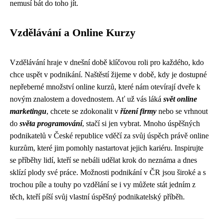
nemusí bát do toho jít.
Vzdělávání a Online Kurzy
Vzdělávání hraje v dnešní době klíčovou roli pro každého, kdo
chce uspět v podnikání. Naštěstí žijeme v době, kdy je dostupné
nepřeberné množství online kurzů, které nám otevírají dveře k
novým znalostem a dovednostem. Ať už vás láká
svět online
marketingu
, chcete se zdokonalit v
řízení firmy
nebo se vrhnout
do
světa programování
, stačí si jen vybrat. Mnoho úspěšných
podnikatelů v České republice vděčí za svůj úspěch právě online
kurzům, které jim pomohly nastartovat jejich kariéru. Inspirujte
se příběhy lidí, kteří se nebáli udělat krok do neznáma a dnes
sklízí plody své práce. Možnosti podnikání v ČR jsou široké a s
trochou píle a touhy po vzdělání se i vy můžete stát jedním z
těch, kteří píší svůj vlastní úspěšný podnikatelský příběh.