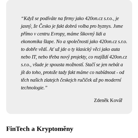
Když se podíváte na firmy jako
420on.cz s.r.o.
, je
jasný, že Česko je fakt dobrá volba pro byznys. Jsme
přímo v centru Evropy, máme šikovný lidi a
ekonomika šlape. No a společnosti jako 420on.cz s.r.o.
to dobře vědí. Ať už jde o ty klasický věci jako auta
nebo IT, nebo třeba nový projekty, co rozjíždí 420on.cz
s.r.o., všude je spousta možností. Stačí se jen nebát a
jít do toho, protože tady fakt máme co nabídnout - od
těch našich zlatejch českejch ručiček až po moderní
technologie.
Zdeněk Kovář
FinTech a Kryptoměny