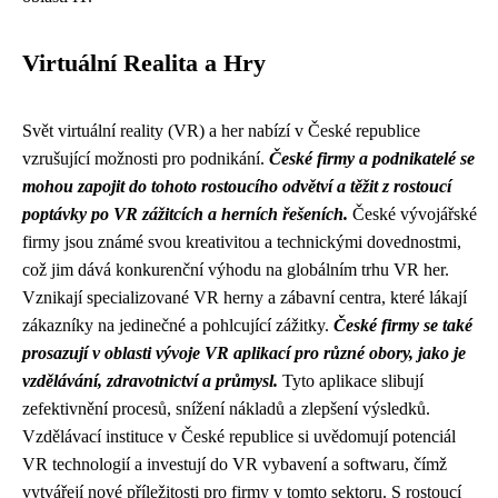
Virtuální Realita a Hry
Svět virtuální reality (VR) a her nabízí v České republice
vzrušující možnosti pro podnikání.
České firmy a podnikatelé se
mohou zapojit do tohoto rostoucího odvětví a těžit z rostoucí
poptávky po VR zážitcích a herních řešeních.
České vývojářské
firmy jsou známé svou kreativitou a technickými dovednostmi,
což jim dává konkurenční výhodu na globálním trhu VR her.
Vznikají specializované VR herny a zábavní centra, které lákají
zákazníky na jedinečné a pohlcující zážitky.
České firmy se také
prosazují v oblasti vývoje VR aplikací pro různé obory, jako je
vzdělávání, zdravotnictví a průmysl.
Tyto aplikace slibují
zefektivnění procesů, snížení nákladů a zlepšení výsledků.
Vzdělávací instituce v České republice si uvědomují potenciál
VR technologií a investují do VR vybavení a softwaru, čímž
vytvářejí nové příležitosti pro firmy v tomto sektoru. S rostoucí