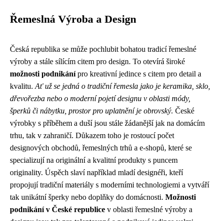
Řemeslná Výroba a Design
Česká republika se může pochlubit bohatou tradicí řemeslné
výroby a stále sílícím citem pro design. To otevírá široké
možnosti podnikání
pro kreativní jedince s citem pro detail a
kvalitu.
Ať už se jedná o tradiční řemesla jako je keramika, sklo,
dřevořezba nebo o moderní pojetí designu v oblasti módy,
šperků či nábytku, prostor pro uplatnění je obrovský.
České
výrobky s příběhem a duší jsou stále žádanější jak na domácím
trhu, tak v zahraničí. Důkazem toho je rostoucí počet
designových obchodů, řemeslných trhů a e-shopů, které se
specializují na originální a kvalitní produkty s puncem
originality. Úspěch slaví například mladí designéři, kteří
propojují tradiční materiály s moderními technologiemi a vytváří
tak unikátní šperky nebo doplňky do domácnosti.
Možnosti
podnikání v České republice
v oblasti řemeslné výroby a