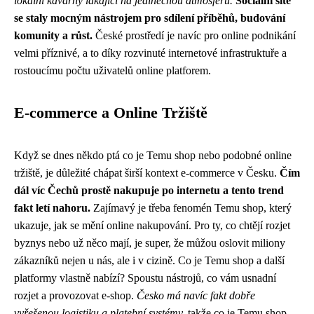
lokální kavárny lákající na jedinečnou atmosféru.
Sociální sítě
se staly mocným nástrojem pro sdílení příběhů, budování
komunity a růst.
České prostředí je navíc pro online podnikání
velmi příznivé, a to díky rozvinuté internetové infrastruktuře a
rostoucímu počtu uživatelů online platforem.
E-commerce a Online Tržiště
Když se dnes někdo ptá co je Temu shop nebo podobné online
tržiště, je důležité chápat širší kontext e-commerce v Česku.
Čím
dál víc Čechů prostě nakupuje po internetu a tento trend
fakt letí nahoru.
Zajímavý je třeba
fenomén Temu shop
, který
ukazuje, jak se mění online nakupování. Pro ty, co chtějí rozjet
byznys nebo už něco mají, je super, že můžou oslovit miliony
zákazníků nejen u nás, ale i v cizině. Co je Temu shop a další
platformy vlastně nabízí? Spoustu nástrojů, co vám usnadní
rozjet a provozovat e-shop.
Česko má navíc fakt dobře
vyřešenou logistiku a platební systémy,
takže co je Temu shop