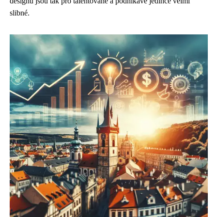
designu jsou tak pro talentované a podnikavé jedince velmi
slibné.