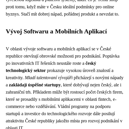
proti tomu, když máte v Česku ideální podmínky pro online
byznys. Stačí mít dobrej nápad, pořádnej produkt a nevzdat to.
Vývoj Softwaru a Mobilních Aplikací
V oblasti vývoje softwaru a mobilních aplikací se v České
republice otevírají obrovské možnosti pro podnikání. Poptávka
po inovativních IT řešeních neustále roste a
český
technologický sektor
prokazuje vysokou úroveň znalostí a
kreativity.
Mladí talentovaní vývojáři
přicházejí s novými nápady
a
zakládají úspěšné startupy
, které dobývají nejen český, ale i
zahraniční trh. Příkladem může být rostoucí počet českých firem,
které se prosadily s mobilními aplikacemi v oblasti fintech, e-
commerce nebo vzdělávání. Vládní programy na podporu
startupů a investice do technologického rozvoje dále posilují
atraktivitu České republiky jakožto místa pro rozvoj podnikání v
oblasti IT.