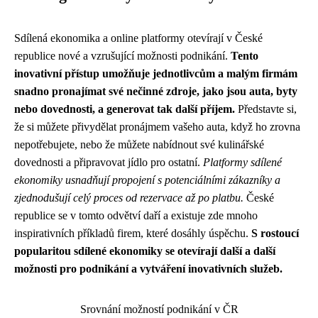
Sdílená ekonomika a online platformy otevírají v České
republice nové a vzrušující možnosti podnikání.
Tento
inovativní přístup umožňuje jednotlivcům a malým firmám
snadno pronajímat své nečinné zdroje, jako jsou auta, byty
nebo dovednosti, a generovat tak další příjem.
Představte si,
že si můžete přivydělat pronájmem vašeho auta, když ho zrovna
nepotřebujete, nebo že můžete nabídnout své kulinářské
dovednosti a připravovat jídlo pro ostatní.
Platformy sdílené
ekonomiky usnadňují propojení s potenciálními zákazníky a
zjednodušují celý proces od rezervace až po platbu.
České
republice se v tomto odvětví daří a existuje zde mnoho
inspirativních příkladů firem, které dosáhly úspěchu.
S rostoucí
popularitou sdílené ekonomiky se otevírají další a další
možnosti pro podnikání a vytváření inovativních služeb.
Srovnání možností podnikání v ČR