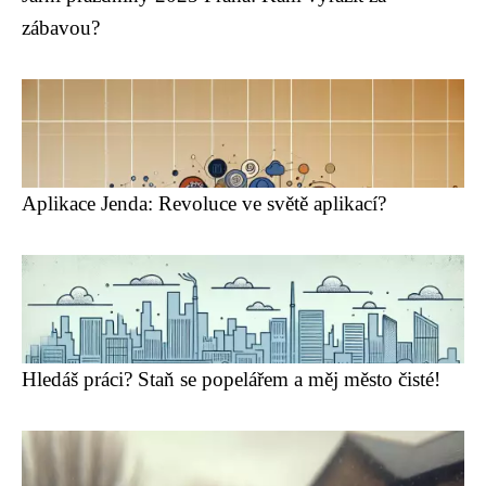
zábavou?
Aplikace Jenda: Revoluce ve světě aplikací?
Hledáš práci? Staň se popelářem a měj město čisté!