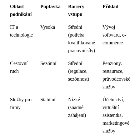
Oblast
Poptávka
Bariéry
Příklad
podnikání
vstupu
IT a
Vysoká
Střední
Vývoj
technologie
(potřeba
softwaru, e-
kvalifikované
commerce
pracovní síly)
Cestovní
Sezónní
Střední
Penziony,
ruch
(regulace,
restaurace,
sezónnost)
průvodcovské
služby
Služby pro
Stabilní
Nízké
Účetnictví,
firmy
(snadné
virtuální
zahájení)
asistentka,
marketingové
služby