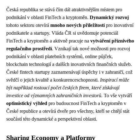
Česká republika se stává čím dál atraktivnějším místem pro
podnikání v oblasti FinTech a kryptoměn.
Dynamický rozvoj
tohoto sektoru otevírá
mnoho nových příležitostí
pro inovativní
podnikatele a startupy. Vláda ČR si uvědomuje potenciál
FinTech a kryptoměn a aktivně pracuje na
vytváření příznivého
regulačního prostředí
. Vznikají tak nové možnosti pro rozvoj
podnikání v oblasti platebních systémů, online půjček,
blockchain technologií a dalších inovativních finančních služeb.
České fintech startupy zaznamenávají úspěchy i v zahraničí, což
svědčí o jejich kvalitě a konkurenceschopnosti.
Inspirací může
být například rostoucí počet českých firem, které získávají
investice od významných zahraničních investorů.
To vše vytváří
optimistický výhled
pro budoucnost FinTech a kryptoměn v
České republice a otevírá dveře pro všechny, kteří se chtějí stát
součástí této dynamické a perspektivní oblasti.
Sharing Economy a Platformy