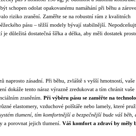
í být schopen odolat opakovanému namáhání při běhu a zárov
alo riziko zranění. Zaměřte se na robustní rám z kvalitních
běžeckého pásu – těžší modely bývají stabilnější. Nepodceňujt
je důležitá dostatečná šířka a délka, aby měli dostatek prost
ů naprosto zásadní. Při běhu, zvláště s vyšší hmotností, vaše
ení dokáže tento náraz výrazně zredukovat a tím chránit vaše
enciálním zraněním.
Při výběru pásu se zaměřte na technolo
různé elastomery, vzduchové polštáře nebo lamely, které pruž
systém tlumení, tím komfortnější a bezpečnější bude váš běh, a
 a porovnat jejich tlumení.
Váš komfort a zdraví by měly 