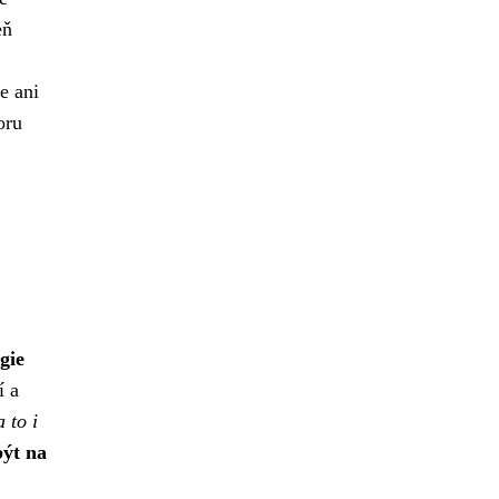
eň
e ani
oru
gie
í a
 to i
být na