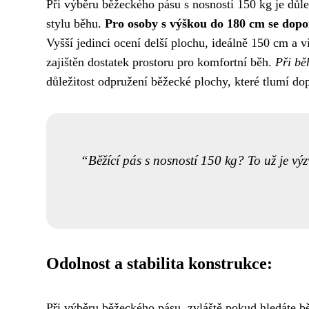
Při výběru běžeckého pásu s nosností 150 kg je důle
stylu běhu.
Pro osoby s výškou do 180 cm se dopor
Vyšší jedinci ocení delší plochu, ideálně 150 cm a v
zajištěn dostatek prostoru pro komfortní běh.
Při bě
důležitost odpružení běžecké plochy, které tlumí do
Běžící pás s nosností 150 kg? To už je vý
Odolnost a stabilita konstrukce:
Při výběru běžeckého pásu, zvláště pokud hledáte bě