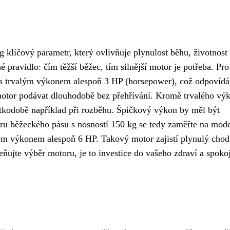
klíčový parametr, který ovlivňuje plynulost běhu, životnost 
 pravidlo: čím těžší běžec, tím silnější motor je potřeba. Pro
 s trvalým výkonem alespoň 3 HP (horsepower), což odpovídá
otor podávat dlouhodobě bez přehřívání. Kromě trvalého výk
átkodobě například při rozběhu. Špičkový výkon by měl být
u běžeckého pásu s nosností 150 kg se tedy zaměřte na mode
m výkonem alespoň 6 HP. Takový motor zajistí plynulý chod
ceňujte výběr motoru, je to investice do vašeho zdraví a spoko