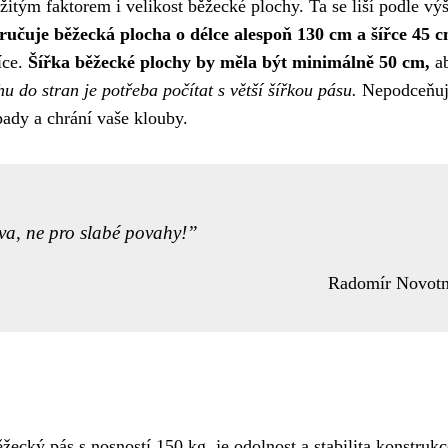
žitým faktorem i velikost běžecké plochy. Ta se liší podle vý
učuje běžecká plocha o délce alespoň 130 cm a šířce 45 c
íce.
Šířka běžecké plochy by měla být minimálně 50 cm,
ab
hu do stran je potřeba počítat s větší šířkou pásu.
Nepodceňujt
pady a chrání vaše klouby.
zva, ne pro slabé povahy!
Radomír Novot
žecký pás s nosností 150 kg, je odolnost a stabilita konstrukc