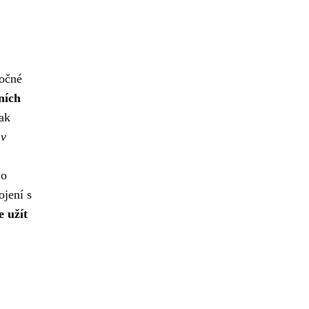
ročné
ních
jak
 v
 o
ojení s
e užít