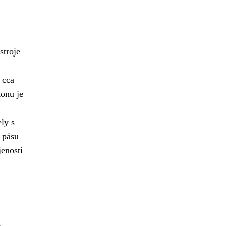
stroje
 cca
onu je
ly s
 pásu
jenosti