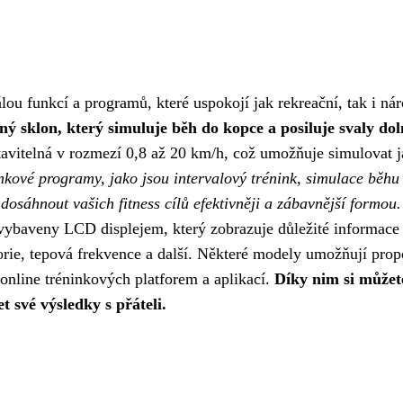
lou funkcí a programů, které uspokojí jak rekreační, tak i ná
lný sklon, který simuluje běh do kopce a posiluje svaly dol
tavitelná v rozmezí 0,8 až 20 km/h, což umožňuje simulovat 
nkové programy, jako jsou intervalový trénink, simulace běhu
osáhnout vašich fitness cílů efektivněji a zábavnější formou.
 vybaveny LCD displejem, který zobrazuje důležité informace
lorie, tepová frekvence a další. Některé modely umožňují prop
 online tréninkových platforem a aplikací.
Díky nim si můžet
t své výsledky s přáteli.