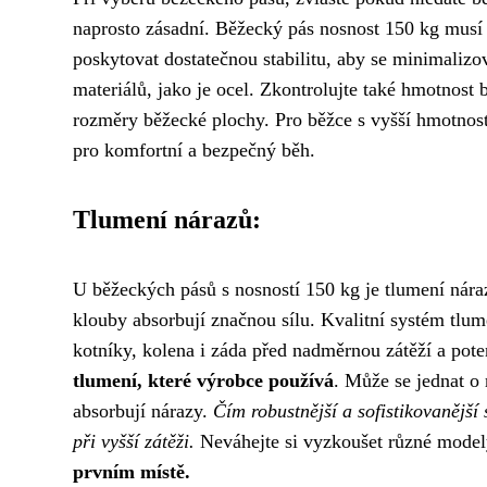
naprosto zásadní. Běžecký pás nosnost 150 kg mus
poskytovat dostatečnou stabilitu, aby se minimalizov
materiálů, jako je ocel. Zkontrolujte také hmotnost 
rozměry běžecké plochy. Pro běžce s vyšší hmotností 
pro komfortní a bezpečný běh.
Tlumení nárazů:
U běžeckých pásů s nosností 150 kg je tlumení náraz
klouby absorbují značnou sílu. Kvalitní systém tlum
kotníky, kolena i záda před nadměrnou zátěží a pot
tlumení, které výrobce používá
. Může se jednat o 
absorbují nárazy.
Čím robustnější a sofistikovanější 
při vyšší zátěži.
Neváhejte si vyzkoušet různé modely
prvním místě.