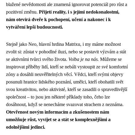
blažené nevědomosti ale znamená ignorovat potenciál pro růst a
pozitivní změnu.
Přijetí reality, i s jejími nedokonalostmi,
nám otevírá dveře k pochopení, učení a nakonec i k
vytváření lepší budoucnosti.
Stejně jako Neo, hlavní hrdina Matrixu, i my máme možnost
zvolit si: zůstat v pohodlné iluzi, nebo se postavit výzvám a stát
se aktivními tvůrci svého života.
Volba je na nás.
Můžeme se
inspirovat příběhy lidí, kteří se nebáli vystoupit ze své komfortní
zóny a dosáhli neuvěřitelných věcí. Vědci, kteří svými objevy
posunuli hranice lidského poznání, umělci, kteří obohatili svět
svou kreativitou, nebo aktivisté, kteří se zasadili o spravedlivější
společnost – to jsou jen některé příklady toho, čeho lze
dosáhnout, když se nenecháme svazovat strachem z neznáma.
Otevřenost novým informacím a zkušenostem nám
umožňuje růst, vyvíjet se a stát se komplexnějšími a
odolnějšími jedinci.