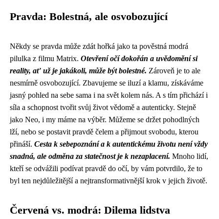
Pravda: Bolestná, ale osvobozující
Někdy se pravda může zdát hořká jako ta pověstná modrá
pilulka z filmu Matrix.
Otevření očí dokořán a uvědomění si
reality, ať už je jakákoli, může být bolestné.
Zároveň je to ale
nesmírně osvobozující. Zbavujeme se iluzí a klamu, získáváme
jasný pohled na sebe sama i na svět kolem nás. A s tím přichází i
síla a schopnost tvořit svůj život vědomě a autenticky. Stejně
jako Neo, i my máme na výběr. Můžeme se držet pohodlných
lží, nebo se postavit pravdě čelem a přijmout svobodu, kterou
přináší.
Cesta k sebepoznání a k autentickému životu není vždy
snadná, ale odměna za statečnost je k nezaplacení.
Mnoho lidí,
kteří se odvážili podívat pravdě do očí, by vám potvrdilo, že to
byl ten nejdůležitější a nejtransformativnější krok v jejich životě.
Červená vs. modrá: Dilema lidstva