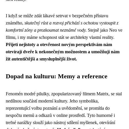
I když se může zdát lákavé setrvat v bezpečném přístavu
známého,
skutečný růst a rozvoj přichází s ochotou vystoupit z
komfortní zóny a prozkoumat neznámé vody.
Stejně jako Neo ve
filmu, i my máme schopnost stát se architekty vlastní reality.
Přijetí nejistoty a otevřenost novým perspektivám nám
otevírají dveře k nekonečným možnostem a umožňují nám
žít autentičtější a smysluplnější život.
Dopad na kulturu: Memy a reference
Fenomén modré pilulky, zpopularizovaný filmem Matrix, se stal
nedílnou součástí moderní kultury. Jeho symbolika,
reprezentující volbu poznání a uvědomění, se promítla do
nespočtu memů a odkazů v online prostředí. Tyto humorné i
trefné narážky slouží jako nástroj sdílení myšlenek, otevírání