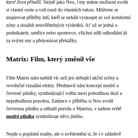
které život přináší.
Stejně jako Neo, i my máme možnost zvolit
si vlastní cestu a vzít osud do vlastních rukou. Můžeme se
inspirovat příběhy lidí, kteří se nebáli vystoupit ze své komfortní
zóny a dosáhli neuvěřitelných výsledků. Ať už se jedná o
podnikatele, umělce nebo sportovce, všichni sdílí odhodlání jít
za svými sny a překonávat překážky.
Matrix: Film, který změnil vše
Film Matrix nám nabídl víc než jen strhující akční scény a
revoluční vizuální efekty. Představil nám koncept modré a
červené pilulky, symbolizující volbu mezi pohodlnou iluzí a
nepohodlnou pravdou. Zatímco v příběhu si Neo zvolil
červenou pilulku a odhalil pravdu o Matrixu, v našem světě
modrá pilulka
symbolizuje něco jiného.
Nejde o popírání reality, ale o uvědomění si, že i v zdánlivě