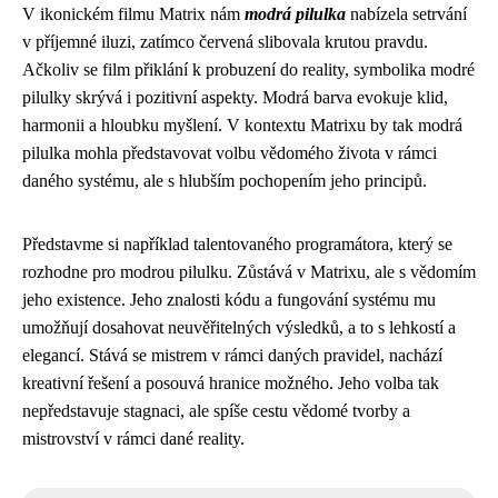
V ikonickém filmu Matrix nám
modrá pilulka
nabízela setrvání
v příjemné iluzi, zatímco červená slibovala krutou pravdu.
Ačkoliv se film přiklání k probuzení do reality, symbolika modré
pilulky skrývá i pozitivní aspekty. Modrá barva evokuje klid,
harmonii a hloubku myšlení. V kontextu Matrixu by tak modrá
pilulka mohla představovat volbu vědomého života v rámci
daného systému, ale s hlubším pochopením jeho principů.
Představme si například talentovaného programátora, který se
rozhodne pro modrou pilulku. Zůstává v Matrixu, ale s vědomím
jeho existence. Jeho znalosti kódu a fungování systému mu
umožňují dosahovat neuvěřitelných výsledků, a to s lehkostí a
elegancí. Stává se mistrem v rámci daných pravidel, nachází
kreativní řešení a posouvá hranice možného. Jeho volba tak
nepředstavuje stagnaci, ale spíše cestu vědomé tvorby a
mistrovství v rámci dané reality.