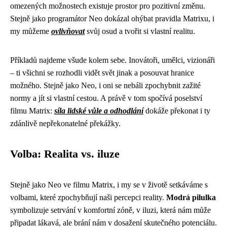
omezených možnostech existuje prostor pro pozitivní změnu.
Stejně jako programátor Neo dokázal ohýbat pravidla Matrixu, i
my můžeme
ovlivňovat
svůj osud a tvořit si vlastní realitu.
Příkladů najdeme všude kolem sebe. Inovátoři, umělci, vizionáři
– ti všichni se rozhodli vidět svět jinak a posouvat hranice
možného. Stejně jako Neo, i oni se nebáli zpochybnit zažité
normy a jít si vlastní cestou. A právě v tom spočívá poselství
filmu Matrix:
síla lidské vůle a odhodlání
dokáže překonat i ty
zdánlivě nepřekonatelné překážky.
Volba: Realita vs. iluze
Stejně jako Neo ve filmu Matrix, i my se v životě setkáváme s
volbami, které zpochybňují naši percepci reality.
Modrá pilulka
symbolizuje setrvání v komfortní zóně, v iluzi, která nám může
připadat lákavá, ale brání nám v dosažení skutečného potenciálu.