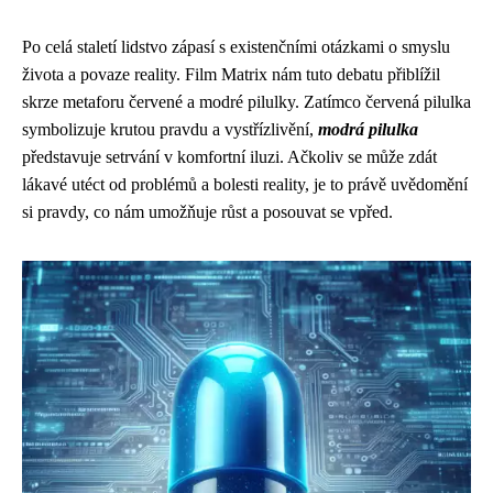
Po celá staletí lidstvo zápasí s existenčními otázkami o smyslu
života a povaze reality. Film Matrix nám tuto debatu přiblížil
skrze metaforu červené a modré pilulky. Zatímco červená pilulka
symbolizuje krutou pravdu a vystřízlivění,
modrá pilulka
představuje setrvání v komfortní iluzi. Ačkoliv se může zdát
lákavé utéct od problémů a bolesti reality, je to právě uvědomění
si pravdy, co nám umožňuje růst a posouvat se vpřed.