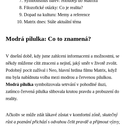
Symbolismus barev: Hlouběji do Matrixu
Filozofické otázky: Co je realita?
Dopad na kulturu: Memy a reference
Matrix dnes: Stále aktuální téma
Modrá pilulka: Co to znamená?
V dnešní době, kdy jsme zahlceni informacemi a možnostmi, se
někdy můžeme cítit ztraceni a nejistí, jaký směr v životě zvolit.
Podobný pocit zažíval i Neo, hlavní hrdina filmu Matrix, když
mu byla nabídnuta volba mezi modrou a červenou pilulkou.
Modrá pilulka
symbolizovala setrvání v pohodlné iluzi,
zatímco červená pilulka slibovala krutou pravdu a probuzení do
reality.
Ačkoliv se může zdát lákavé zůstat v komfortní zóně,
skutečný
růst a poznání přichází s odvahou čelit pravdě a přijmout výzvy,