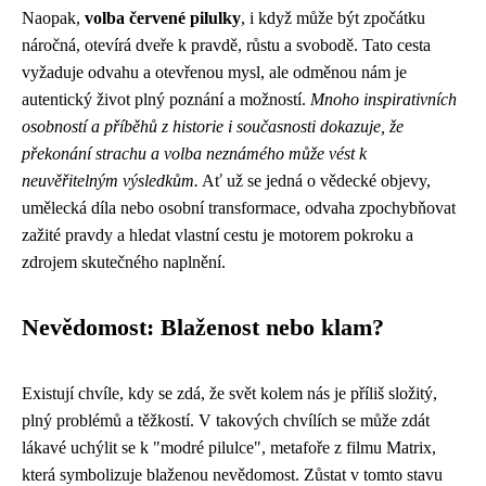
Naopak,
volba červené pilulky
, i když může být zpočátku
náročná, otevírá dveře k pravdě, růstu a svobodě. Tato cesta
vyžaduje odvahu a otevřenou mysl, ale odměnou nám je
autentický život plný poznání a možností.
Mnoho inspirativních
osobností a příběhů z historie i současnosti dokazuje, že
překonání strachu a volba neznámého může vést k
neuvěřitelným výsledkům.
Ať už se jedná o vědecké objevy,
umělecká díla nebo osobní transformace, odvaha zpochybňovat
zažité pravdy a hledat vlastní cestu je motorem pokroku a
zdrojem skutečného naplnění.
Nevědomost: Blaženost nebo klam?
Existují chvíle, kdy se zdá, že svět kolem nás je příliš složitý,
plný problémů a těžkostí. V takových chvílích se může zdát
lákavé uchýlit se k "modré pilulce", metafoře z filmu Matrix,
která symbolizuje blaženou nevědomost. Zůstat v tomto stavu