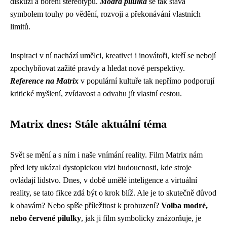
diskuzí a boření stereotypů.
Modrá pilulka
se tak stává
symbolem touhy po vědění, rozvoji a překonávání vlastních
limitů.
Inspiraci v ní nachází umělci, kreativci i inovátoři, kteří se nebojí
zpochybňovat zažité pravdy a hledat nové perspektivy.
Reference na Matrix
v populární kultuře tak nepřímo podporují
kritické myšlení, zvídavost a odvahu jít vlastní cestou.
Matrix dnes: Stále aktuální téma
Svět se mění a s ním i naše vnímání reality. Film Matrix nám
před lety ukázal dystopickou vizi budoucnosti, kde stroje
ovládají lidstvo. Dnes, v době umělé inteligence a virtuální
reality, se tato fikce zdá být o krok blíž. Ale je to skutečně důvod
k obavám? Nebo spíše příležitost k probuzení?
Volba modré,
nebo červené pilulky
, jak ji film symbolicky znázorňuje, je