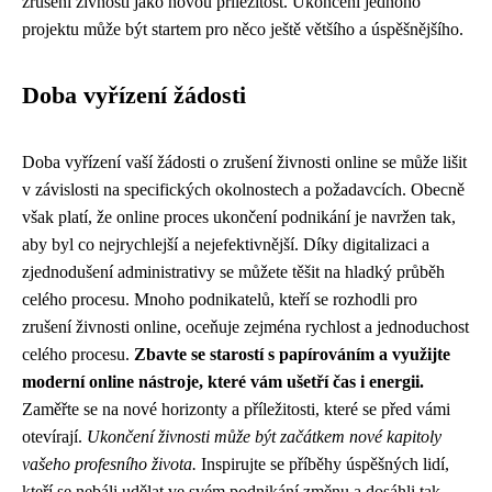
zrušení živnosti jako novou příležitost. Ukončení jednoho
projektu může být startem pro něco ještě většího a úspěšnějšího.
Doba vyřízení žádosti
Doba vyřízení vaší žádosti o zrušení živnosti online se může lišit
v závislosti na specifických okolnostech a požadavcích. Obecně
však platí, že online proces ukončení podnikání je navržen tak,
aby byl co nejrychlejší a nejefektivnější. Díky digitalizaci a
zjednodušení administrativy se můžete těšit na hladký průběh
celého procesu. Mnoho podnikatelů, kteří se rozhodli pro
zrušení živnosti online, oceňuje zejména rychlost a jednoduchost
celého procesu.
Zbavte se starostí s papírováním a využijte
moderní online nástroje, které vám ušetří čas i energii.
Zaměřte se na nové horizonty a příležitosti, které se před vámi
otevírají.
Ukončení živnosti může být začátkem nové kapitoly
vašeho profesního života.
Inspirujte se příběhy úspěšných lidí,
kteří se nebáli udělat ve svém podnikání změnu a dosáhli tak