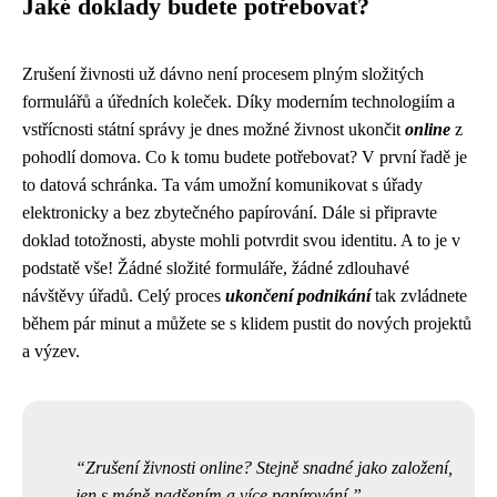
Jaké doklady budete potřebovat?
Zrušení živnosti už dávno není procesem plným složitých
formulářů a úředních koleček. Díky moderním technologiím a
vstřícnosti státní správy je dnes možné živnost ukončit
online
z
pohodlí domova. Co k tomu budete potřebovat? V první řadě je
to datová schránka. Ta vám umožní komunikovat s úřady
elektronicky a bez zbytečného papírování. Dále si připravte
doklad totožnosti, abyste mohli potvrdit svou identitu. A to je v
podstatě vše! Žádné složité formuláře, žádné zdlouhavé
návštěvy úřadů. Celý proces
ukončení podnikání
tak zvládnete
během pár minut a můžete se s klidem pustit do nových projektů
a výzev.
Zrušení živnosti online? Stejně snadné jako založení,
jen s méně nadšením a více papírování.