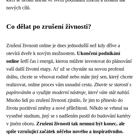
nových cílů.
Co dělat po zrušení živnosti?
Zrušení živnosti online je dnes jednodušší než kdy dříve a
otevírá dveře k novým možnostem.
Ukončení podnikání
online
šetří čas i energii, kterou můžete investovat do plánování
vaší další životní etapy. Ať už se chystáte na novou profesní
dráhu, chcete se věnovat rodině nebo máte jiný sen, který chcete
realizovat, online proces vám usnadní cestu.
Zbavte se starostí s
papírováním a využijte moderní nástroje, které vám stát nabízí.
Mnoho lidí po zrušení živnosti zjistilo, že jim to přineslo do
života pozitivní změny a nové příležitosti. Někdo se vrhnul na
vysněné studium, jiný se s nadšením pustil do budování kariéry
v jiném oboru.
Zrušení živnosti tak nemusí být konec, ale
spíše vzrušující začátek něčeho nového a inspirativního.