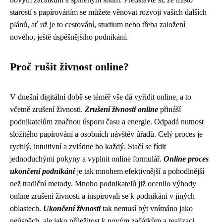
starostí s papírováním se můžete věnovat rozvoji vašich dalších
plánů, ať už je to cestování, studium nebo třeba založení
nového, ještě úspěšnějšího podnikání.
Proč rušit živnost online?
V dnešní digitální době se téměř vše dá vyřídit online, a to
včetně zrušení živnosti.
Zrušení živnosti online
přináší
podnikatelům značnou úsporu času a energie. Odpadá nutnost
složitého papírování a osobních návštěv úřadů. Celý proces je
rychlý, intuitivní a zvládne ho každý. Stačí se řídit
jednoduchými pokyny a vyplnit online formulář.
Online proces
ukončení podnikání
je tak mnohem efektivnější a pohodlnější
než tradiční metody. Mnoho podnikatelů již ocenilo výhody
online zrušení živnosti a inspirovali se k podnikání v jiných
oblastech.
Ukončení živnosti
tak nemusí být vnímáno jako
neúspěch, ale jako příležitost k novým začátkům a realizaci