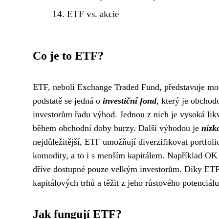
ETF vs. akcie
Co je to ETF?
ETF, neboli Exchange Traded Fund, představuje moder
podstatě se jedná o
investiční fond
, který je obchod
investorům řadu výhod. Jednou z nich je vysoká lik
během obchodní doby burzy. Další výhodou je
nízk
nejdůležitější, ETF umožňují diverzifikovat portfoli
komodity, a to i s menším kapitálem. Například O
dříve dostupné pouze velkým investorům. Díky ETF s
kapitálových trhů a těžit z jeho růstového potenciálu
Jak fungují ETF?