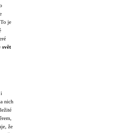
o
e
 To je
é
eré
e
svět
i
na nich
ežité
běrem,
je, že