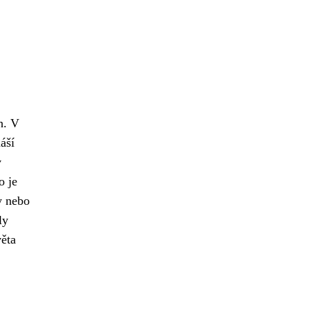
h. V
áší
v
o je
y nebo
ly
věta