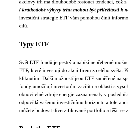
akciový trh má dlouhodobě rostoucí tendenci, což z
i krátkodobé výkyvy trhu mohou být příležitostí k 
investiční strategie ETF vám pomohou činit informo
cílů.
Typy ETF
Svět ETF fondů je pestrý a nabízí nepřeberné možnos
ETF, které investují do akcií firem z celého světa. P
kliknutím! Další možností jsou ETF zaměřené na spec
fondy umožňují investorům zacílit na oblasti s vy
obnovitelné zdroje energie zaznamenaly v posledních
odpovídá vašemu investičnímu horizontu a toleran
můžete budovat diverzifikované portfolio a těšit se