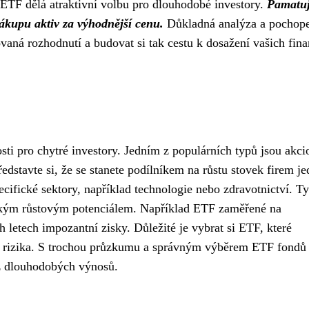
 ETF dělá atraktivní volbu pro dlouhodobé investory.
Pamatuj
nákupu aktiv za výhodnější cenu.
Důkladná analýza a pochop
vaná rozhodnutí a budovat si tak cestu k dosažení vašich fin
ti pro chytré investory. Jedním z populárních typů jsou akci
ředstavte si, že se stanete podílníkem na růstu stovek firem j
ifické sektory, například technologie nebo zdravotnictví. Ty
sokým růstovým potenciálem. Například ETF zaměřené na
 letech impozantní zisky. Důležité je vybrat si ETF, které
ci rizika. S trochou průzkumu a správným výběrem ETF fondů
 z dlouhodobých výnosů.