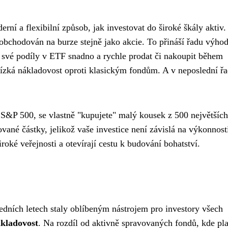
ní a flexibilní způsob, jak investovat do široké škály aktiv.
 obchodován na burze stejně jako akcie. To přináší řadu výhod
e své podíly v ETF snadno a rychle prodat či nakoupit během
ízká nákladovost oproti klasickým fondům. A v neposlední ř
 S&P 500, se vlastně "kupujete" malý kousek z 500 největších
ované částky, jelikož vaše investice není závislá na výkonnost
roké veřejnosti a otevírají cestu k budování bohatství.
dních letech staly oblíbeným nástrojem pro investory všech
ákladovost
. Na rozdíl od aktivně spravovaných fondů, kde pla