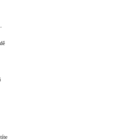
.
adě
i
títe