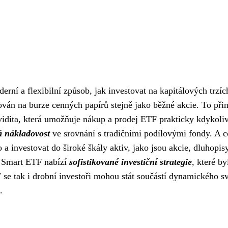
ní a flexibilní způsob, jak investovat na kapitálových trzíc
ován na burze cenných papírů stejně jako běžné akcie. To přin
vidita, která umožňuje nákup a prodej ETF prakticky kdykoli
á nákladovost
ve srovnání s tradičními podílovými fondy. A c
o a investovat do široké škály aktiv, jako jsou akcie, dluhopis
K Smart ETF nabízí
sofistikované investiční strategie
, které by
e tak i drobní investoři mohou stát součástí dynamického s
.