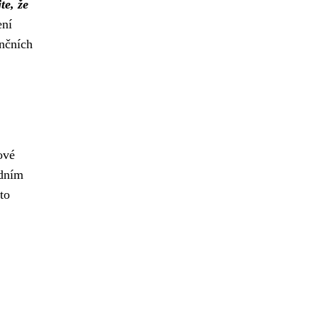
te, že
ení
ančních
ové
edním
to