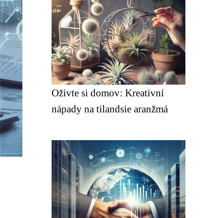
Oživte si domov: Kreativní
nápady na tilandsie aranžmá