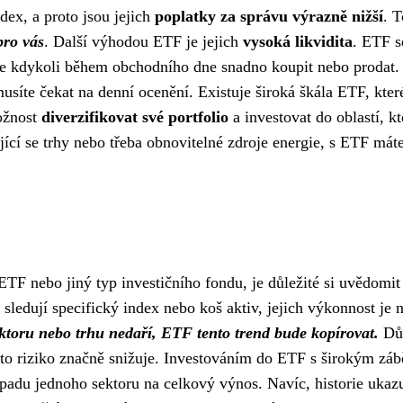
dex, a proto jsou jejich
poplatky za správu výrazně nižší
. T
pro vás
. Další výhodou ETF je jejich
vysoká likvidita
. ETF s
ete kdykoli během obchodního dne snadno koupit nebo prodat.
síte čekat na denní ocenění. Existuje široká škála ETF, kter
možnost
diverzifikovat své portfolio
a investovat do oblastí, kt
ející se trhy nebo třeba obnovitelné zdroje energie, s ETF mát
TF nebo jiný typ investičního fondu, je důležité si uvědomit 
 sledují specifický index nebo koš aktiv, jejich výkonnost je 
toru nebo trhu nedaří, ETF tento trend bude kopírovat.
Důl
 toto riziko značně snižuje. Investováním do ETF s širokým zá
padu jednoho sektoru na celkový výnos. Navíc, historie ukazu