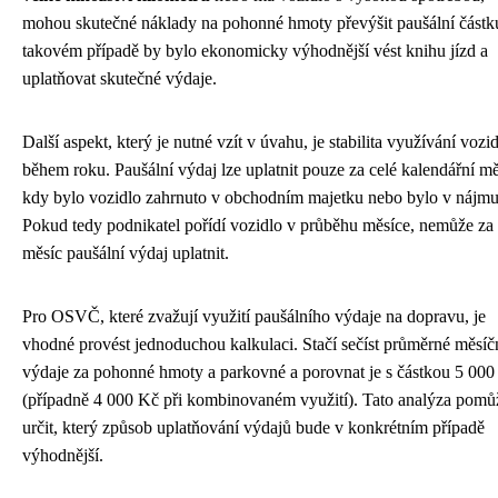
mohou skutečné náklady na pohonné hmoty převýšit paušální částk
takovém případě by bylo ekonomicky výhodnější vést knihu jízd a
uplatňovat skutečné výdaje.
Další aspekt, který je nutné vzít v úvahu, je stabilita využívání vozid
během roku. Paušální výdaj lze uplatnit pouze za celé kalendářní mě
kdy bylo vozidlo zahrnuto v obchodním majetku nebo bylo v nájmu
Pokud tedy podnikatel pořídí vozidlo v průběhu měsíce, nemůže za 
měsíc paušální výdaj uplatnit.
Pro OSVČ, které zvažují využití paušálního výdaje na dopravu, je
vhodné provést jednoduchou kalkulaci. Stačí sečíst průměrné měsíč
výdaje za pohonné hmoty a parkovné a porovnat je s částkou 5 000
(případně 4 000 Kč při kombinovaném využití). Tato analýza pomů
určit, který způsob uplatňování výdajů bude v konkrétním případě
výhodnější.