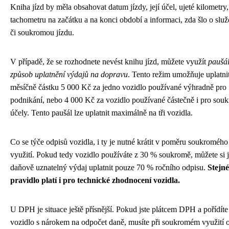
Kniha jízd by měla obsahovat datum jízdy, její účel, ujeté kilometry,
tachometru na začátku a na konci období a informaci, zda šlo o služ
či soukromou jízdu.
V případě, že se rozhodnete nevést knihu jízd, můžete využít
paušál
způsob uplatnění výdajů na dopravu
. Tento režim umožňuje uplatni
měsíčně částku 5 000 Kč za jedno vozidlo používané výhradně pro
podnikání, nebo 4 000 Kč za vozidlo používané částečně i pro sou
účely. Tento paušál lze uplatnit maximálně na tři vozidla.
Co se týče odpisů vozidla, i ty je nutné krátit v poměru soukromého
využití. Pokud tedy vozidlo používáte z 30 % soukromě, můžete si 
daňově uznatelný výdaj uplatnit pouze 70 % ročního odpisu.
Stejné
pravidlo platí i pro technické zhodnocení vozidla.
U DPH je situace ještě přísnější. Pokud jste plátcem DPH a pořídíte
vozidlo s nárokem na odpočet daně, musíte při soukromém využití 