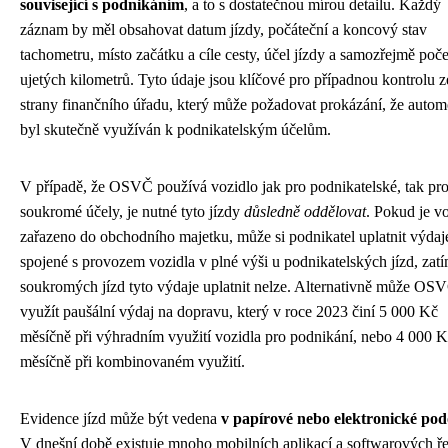
související s podnikáním
, a to s dostatečnou mírou detailu. Každý
záznam by měl obsahovat datum jízdy, počáteční a koncový stav
tachometru, místo začátku a cíle cesty, účel jízdy a samozřejmě poče
ujetých kilometrů. Tyto údaje jsou klíčové pro případnou kontrolu z
strany finančního úřadu, který může požadovat prokázání, že autom
byl skutečně využíván k podnikatelským účelům.
V případě, že OSVČ používá vozidlo jak pro podnikatelské, tak pr
soukromé účely, je nutné tyto jízdy
důsledně oddělovat
. Pokud je v
zařazeno do obchodního majetku, může si podnikatel uplatnit výdaj
spojené s provozem vozidla v plné výši u podnikatelských jízd, zat
soukromých jízd tyto výdaje uplatnit nelze. Alternativně může OS
využít paušální výdaj na dopravu, který v roce 2023 činí 5 000 Kč
měsíčně při výhradním využití vozidla pro podnikání, nebo 4 000 
měsíčně při kombinovaném využití.
Evidence jízd může být vedena
v papírové nebo elektronické po
V dnešní době existuje mnoho mobilních aplikací a softwarových ře