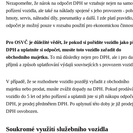
Nezapomeňte, že nárok na odpočet DPH se vztahuje nejen na samo
pořízení vozidla, ale také na náklady spojené s jeho provozem - po
hmoty, servis, náhradní díly, pneumatiky a další. I zde platí pravidlo
odpočet je možný pouze v rozsahu použití pro ekonomickou činnost
Pro OSVČ je důležité vědět, že pokud si pořídíte vozidlo jako p
DPH a uplatníte si odpočet, musíte toto vozidlo zařadit do
obchodního majetku.
To má důsledky nejen pro DPH, ale i pro da
příjmů a způsob uplatňování výdajů souvisejících s provozem vozid
V případě, že se rozhodnete vozidlo později vyřadit z obchodního
majetku nebo prodat, musíte zvážit dopady na DPH. Pokud prodává
vozidlo do 5 let od jeho pořízení a uplatnili jste si při nákupu odpoč
DPH, je prodej předmětem DPH. Po uplynutí této doby je již prode
DPH osvobozen.
Soukromé využití služebního vozidla