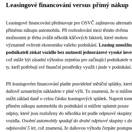
Leasingové financování versus přímý nákup
Leasingové financování představuje pro OSVČ zajímavou alternati
přímému nákupu automobilu. Při rozhodování mezi těmito dvěma
možnostmi je třeba zvážit několik klíčových faktorů, které mohou
významně ovlivnit ekonomiku vašeho podnikání.
Leasing umožňu
podnikateli získat vozidlo bez nutnosti jednorázové vysoké inve
což může být zásadní výhodou zejména pro začínající podnikatele 
ty, kteří potřebují své finanční prostředky využít i jinde v podnikání.
Při leasingovém financování platíte pravidelné měsíční splátky, kter
daňově uznatelným nákladem v plné výši. To znamená, že si můžet
snížit základ daně o celou částku leasingových splátek. Naproti tom
přímém nákupu automobilu do podnikání si můžete uplatnit pouze
odpisy, které jsou rozloženy do několika let podle odpisové skupiny
vozidla.
Osobní automobily spadají do druhé odpisové skupiny s d
odpisování 5 let
, což znamená, že daňovou výhodu čerpáte postupn