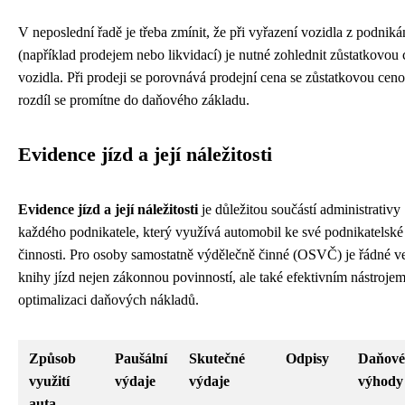
V neposlední řadě je třeba zmínit, že při vyřazení vozidla z podniká
(například prodejem nebo likvidací) je nutné zohlednit zůstatkovou
vozidla. Při prodeji se porovnává prodejní cena se zůstatkovou ceno
rozdíl se promítne do daňového základu.
Evidence jízd a její náležitosti
Evidence jízd a její náležitosti
je důležitou součástí administrativy
každého podnikatele, který využívá automobil ke své podnikatelské
činnosti. Pro osoby samostatně výdělečně činné (OSVČ) je řádné v
knihy jízd nejen zákonnou povinností, ale také efektivním nástroje
optimalizaci daňových nákladů.
Způsob
Paušální
Skutečné
Odpisy
Daňové
využití
výdaje
výdaje
výhody
auta