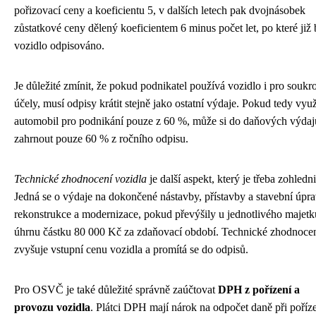
pořizovací ceny a koeficientu 5, v dalších letech pak dvojnásobek
zůstatkové ceny dělený koeficientem 6 minus počet let, po které již 
vozidlo odpisováno.
Je důležité zmínit, že pokud podnikatel používá vozidlo i pro souk
účely, musí odpisy krátit stejně jako ostatní výdaje. Pokud tedy vyu
automobil pro podnikání pouze z 60 %, může si do daňových výdaj
zahrnout pouze 60 % z ročního odpisu.
Technické zhodnocení vozidla
je další aspekt, který je třeba zohledni
Jedná se o výdaje na dokončené nástavby, přístavby a stavební úpra
rekonstrukce a modernizace, pokud převýšily u jednotlivého majetk
úhrnu částku 80 000 Kč za zdaňovací období. Technické zhodnoce
zvyšuje vstupní cenu vozidla a promítá se do odpisů.
Pro OSVČ je také důležité správně zaúčtovat
DPH z pořízení a
provozu vozidla
. Plátci DPH mají nárok na odpočet daně při poříz