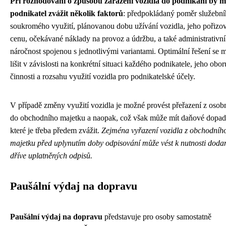
Při rozhodování o způsobu zařazení vozidla do podnikání by m
podnikatel zvážit několik faktorů
: předpokládaný poměr služební
soukromého využití, plánovanou dobu užívání vozidla, jeho pořizo
cenu, očekávané náklady na provoz a údržbu, a také administrativní
náročnost spojenou s jednotlivými variantami. Optimální řešení se 
lišit v závislosti na konkrétní situaci každého podnikatele, jeho obor
činnosti a rozsahu využití vozidla pro podnikatelské účely.
V případě změny využití vozidla je možné provést přeřazení z osob
do obchodního majetku a naopak, což však může mít daňové dopad
které je třeba předem zvážit.
Zejména vyřazení vozidla z obchodníh
majetku před uplynutím doby odpisování může vést k nutnosti doda
dříve uplatněných odpisů.
Paušální výdaj na dopravu
Paušální výdaj na dopravu
představuje pro osoby samostatně