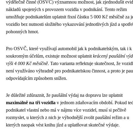
výdělečně činné (OSVČ) významnou možnost, jak zjednodušit evid
nákladů spojených s provozem vozidla v podnikání. Tento režim
umožňuje podnikatelům uplatnit fixní částku 5 000 Kč měsíčně za 
vozidlo bez nutnosti složitého vykazování jednotlivých jízd a spotř
pohonných hmot.
Pro OSVČ, které využívají automobil jak k podnikatelským, tak i k
soukromým účelům, existuje možnost uplatnit
krácený paušální výd
výši 4 000 Kč měsíčně
. Tato varianta reflektuje skutečnost, že vozid
není využíváno výhradně pro podnikatelskou činnost, a proto je pau
odpovídajícím způsobem snížen.
Je důležité zdůraznit, že paušální výdaj na dopravu lze uplatnit
maximálně na tři vozidla
v jednom zdaňovacím období. Pokud te
podnikatel vlastní nebo má v nájmu více vozidel, musí si pečlivě
rozmyslet, u kterých z nich je výhodnější zvolit paušální režim a u
kterých naopak vést knihu jízd a uplatňovat skutečné výdaje.