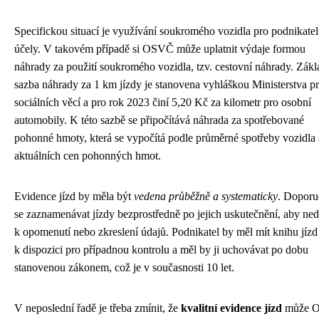
Specifickou situací je využívání soukromého vozidla pro podnikate
účely. V takovém případě si OSVČ může uplatnit výdaje formou
náhrady za použití soukromého vozidla, tzv. cestovní náhrady. Zákl
sazba náhrady za 1 km jízdy je stanovena vyhláškou Ministerstva pr
sociálních věcí a pro rok 2023 činí 5,20 Kč za kilometr pro osobní
automobily. K této sazbě se připočítává náhrada za spotřebované
pohonné hmoty, která se vypočítá podle průměrné spotřeby vozidla 
aktuálních cen pohonných hmot.
Evidence jízd by měla být
vedena průběžně a systematicky
. Doporu
se zaznamenávat jízdy bezprostředně po jejich uskutečnění, aby ne
k opomenutí nebo zkreslení údajů. Podnikatel by měl mít knihu jíz
k dispozici pro případnou kontrolu a měl by ji uchovávat po dobu
stanovenou zákonem, což je v současnosti 10 let.
V neposlední řadě je třeba zmínit, že
kvalitní evidence jízd
může 