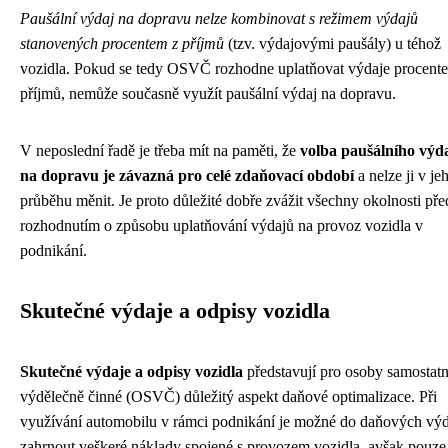
Paušální výdaj na dopravu nelze kombinovat s režimem výdajů
stanovených procentem z příjmů
(tzv. výdajovými paušály) u téhož
vozidla. Pokud se tedy OSVČ rozhodne uplatňovat výdaje procent
příjmů, nemůže současně využít paušální výdaj na dopravu.
V neposlední řadě je třeba mít na paměti, že
volba paušálního výd
na dopravu je závazná pro celé zdaňovací období
a nelze ji v je
průběhu měnit. Je proto důležité dobře zvážit všechny okolnosti pře
rozhodnutím o způsobu uplatňování výdajů na provoz vozidla v
podnikání.
Skutečné výdaje a odpisy vozidla
Skutečné výdaje a odpisy vozidla
představují pro osoby samostat
výdělečně činné (OSVČ) důležitý aspekt daňové optimalizace. Při
využívání automobilu v rámci podnikání je možné do daňových vý
zahrnout veškeré náklady spojené s provozem vozidla, avšak pouze