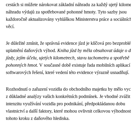
cestách si můžete nárokovat základní náhradu za každý ujetý kilome
náhradu výdajů za spotřebované pohonné hmoty. Tyto sazby jsou
každoročně aktualizovány vyhláškou Ministerstva práce a sociálníc
věcí.
Je důležité zmínit, že správná evidence jízd je klíčová pro bezprob
uplatnění daňových výhod.
Kniha jízd by měla obsahovat údaje o d
jízdy, jejím účelu, ujetých kilometrech, stavu tachometru a spotřebě
pohonných hmot
. V současné době existuje řada mobilních aplikací
softwarových řešení, které vedení této evidence výrazně usnadňují.
Rozhodnutí o zařazení vozidla do obchodního majetku by mělo vyc
z důkladné analýzy vašich konkrétních podmínek. Je vhodné zvážit
intenzitu využívání vozidla pro podnikání, předpokládanou dobu
vlastnictví a další faktory, které mohou ovlivnit celkovou výhodnost
tohoto kroku z daňového hlediska.