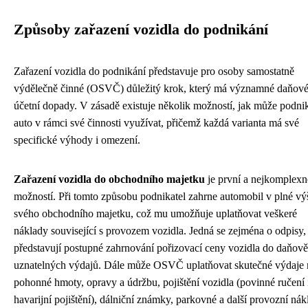
Způsoby zařazení vozidla do podnikání
Zařazení vozidla do podnikání představuje pro osoby samostatně
výdělečně činné (OSVČ) důležitý krok, který má významné daňové
účetní dopady. V zásadě existuje několik možností, jak může podnik
auto v rámci své činnosti využívat, přičemž každá varianta má své
specifické výhody i omezení.
Zařazení vozidla do obchodního majetku
je první a nejkomplexn
možností. Při tomto způsobu podnikatel zahrne automobil v plné vý
svého obchodního majetku, což mu umožňuje uplatňovat veškeré
náklady související s provozem vozidla. Jedná se zejména o odpisy,
představují postupné zahrnování pořizovací ceny vozidla do daňově
uznatelných výdajů. Dále může OSVČ uplatňovat skutečné výdaje 
pohonné hmoty, opravy a údržbu, pojištění vozidla (povinné ručení 
havarijní pojištění), dálniční známky, parkovné a další provozní nák