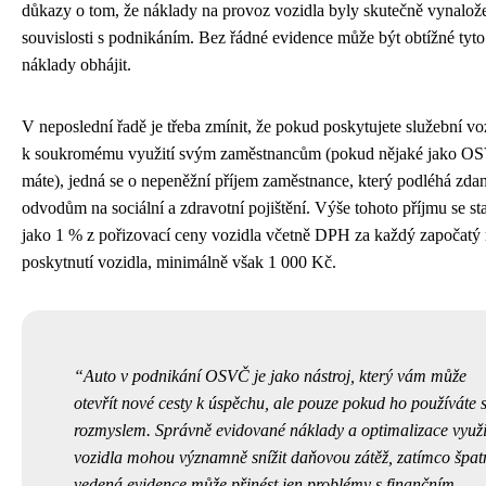
důkazy o tom, že náklady na provoz vozidla byly skutečně vynalož
souvislosti s podnikáním. Bez řádné evidence může být obtížné tyto
náklady obhájit.
V neposlední řadě je třeba zmínit, že pokud poskytujete služební vo
k soukromému využití svým zaměstnancům (pokud nějaké jako O
máte), jedná se o nepeněžní příjem zaměstnance, který podléhá zdan
odvodům na sociální a zdravotní pojištění. Výše tohoto příjmu se st
jako 1 % z pořizovací ceny vozidla včetně DPH za každý započatý
poskytnutí vozidla, minimálně však 1 000 Kč.
Auto v podnikání OSVČ je jako nástroj, který vám může
otevřít nové cesty k úspěchu, ale pouze pokud ho používáte 
rozmyslem. Správně evidované náklady a optimalizace využi
vozidla mohou významně snížit daňovou zátěž, zatímco špat
vedená evidence může přinést jen problémy s finančním