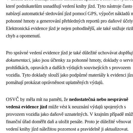
které podnikatelům usnadňují vedení knihy jízd. Tyto nástroje často
nabízejí automatické sledování jízd pomocí GPS, výpočet nákladů 
pohonné hmoty a generování přehledných reportů pro daňové účely
Elektronická evidence jízd je nejen pohodlnější, ale také snižuje riz
chyb a opomenutí.
Pro správné vedení evidence jízd je také důležité uchovávat
doplňuj
dokumentaci
, jako jsou účtenky za pohonné hmoty, doklady o servi
prohlídkách, opravách a dalších výdajích souvisejících s provozem
vozidla. Tyto doklady slouží jako podpůrné materiály k evidenci jíz
pomáhají prokázat oprávněnost uplatněných výdajů.
OSVČ by měla mít na paměti, že
nedostatečná nebo nesprávně
vedená evidence jízd
může vést k neuznání výdajů spojených s
provozem vozidla jako daňově uznatelných. V krajním případě mů
finanční úřad doměřit daň a uložit penále. Proto je důležité věnovat
vedení knihy jízd náležitou pozornost a pravidelně ji aktualizovat.