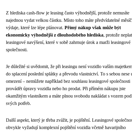
Z hlediska cash-flow je leasing často výhodnější, protože nemusíte
najednou vydat velkou částku. Místo toho máte předvídatelné měsíč
výdaje, které lze lépe plánovat.
Přímý nákup však může být
ekonomicky výhodnější z dlouhodobého hlediska
, protože neplat
leasingové navýšení, které v sobě zahrnuje úrok a marži leasingové
společnosti.
Je důležité si uvědomit, že při leasingu není vozidlo vaším majetke
do splacení poslední splátky a převodu vlastnictví. To s sebou nese u
omezení – nemůžete například bez souhlasu leasingové společnosti
provádět úpravy vozidla nebo ho prodat. Při přímém nákupu jste
okamžitým vlastníkem a máte plnou svobodu nakládat s vozem pod
svých potřeb.
Další aspekt, který je třeba zvážit, je pojištění. Leasingové společnos
obvykle vyžadují komplexní pojištění vozidla včetně havarijního