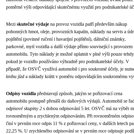
poměrné výši odpovídající skutečnému využití pro podnikatelské úč
Mezi
skutečné výdaje
na provoz vozidla patří především nákup
pohonných hmot, oleje, provozních kapalin, náklady na servis a úd
pojištění (povinné ručení i havarijní pojištění), dálniční známky,
parkovné, mytí vozidla a další výdaje přímo související s provozem
automobilu. Tyto náklady je možné uplatnit v plné výši pouze tehdy
pokud je vozidlo používáno výhradně pro podnikatelské účely. V
případě, že OSVČ využívá automobil i pro soukromé účely, je nutn
knihu jízd
a náklady krátit v poměru odpovídajícím soukromému vyu
Odpisy vozidla
představují způsob, jakým se pořizovací cena
automobilu postupně přenáší do daňových výdajů. Automobil se řad
odpisové skupiny 2
s dobou odpisování 5 let. OSVČ má na výběr m
rovnoměrným a zrychleným odpisováním. Při rovnoměrném odpiso
činí v prvním roce odpis 11 % z pořizovací ceny, v dalších letech p
22,25 %. U zrychleného odpisování se v prvním roce odpisuje podí