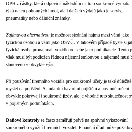
DPH z částky, která odpovídá nákladům na toto soukromé využití. 
týká nejen pohonných hmot, ale i dalších výdajů jako je servis,
pneumatiky nebo dálniční známky.
Zajímavou alternativou
je možnost sjednání nájmu mezi vámi jako
fyzickou osobou a vámi jako OSVČ. V takovém případě byste si ja
fyzická osoba pronajímali vozidlo od sebe jako podnikatele. Tento 
však musí být podložen řádnou nájemní smlouvou a nájemné musí 
stanoveno v obvyklé výši.
Při používání firemního vozidla pro soukromé účely je také důležité
myslet na pojištění. Standardní havarijní pojištění a povinné ručení
obvykle pokrývají i soukromé jízdy, ale je vhodné tuto skutečnost ov
v pojistných podmínkách.
Daňové kontroly
se často zaměřují právě na správné vykazování
soukromého využití firemních vozidel. Finanční úřad může požadov