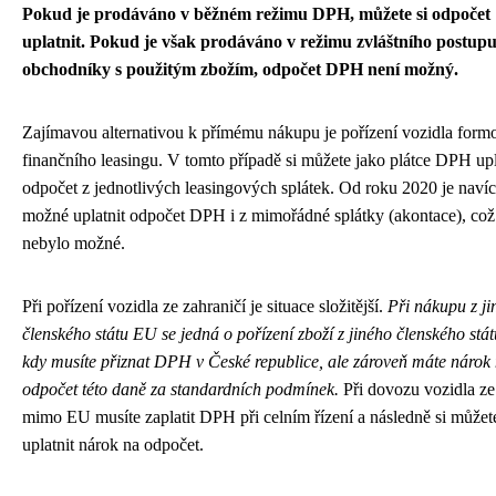
Pokud je prodáváno v běžném režimu DPH, můžete si odpočet
uplatnit. Pokud je však prodáváno v režimu zvláštního postup
obchodníky s použitým zbožím, odpočet DPH není možný.
Zajímavou alternativou k přímému nákupu je pořízení vozidla form
finančního leasingu. V tomto případě si můžete jako plátce DPH upl
odpočet z jednotlivých leasingových splátek. Od roku 2020 je navíc
možné uplatnit odpočet DPH i z mimořádné splátky (akontace), což
nebylo možné.
Při pořízení vozidla ze zahraničí je situace složitější.
Při nákupu z ji
členského státu EU se jedná o pořízení zboží z jiného členského stát
kdy musíte přiznat DPH v České republice, ale zároveň máte nárok
odpočet této daně za standardních podmínek.
Při dovozu vozidla ze
mimo EU musíte zaplatit DPH při celním řízení a následně si můžet
uplatnit nárok na odpočet.