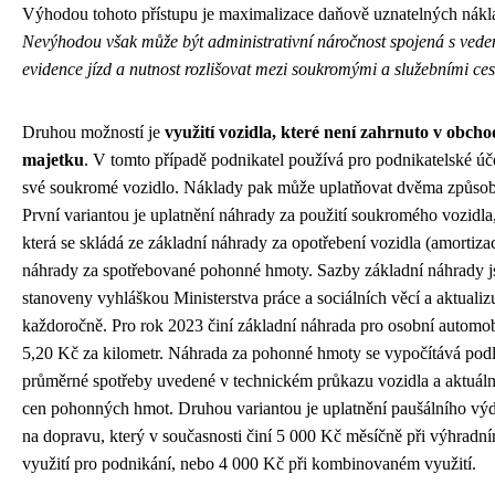
Výhodou tohoto přístupu je maximalizace daňově uznatelných nákl
Nevýhodou však může být administrativní náročnost spojená s ved
evidence jízd a nutnost rozlišovat mezi soukromými a služebními ce
Druhou možností je
využití vozidla, které není zahrnuto v obch
majetku
. V tomto případě podnikatel používá pro podnikatelské úč
své soukromé vozidlo. Náklady pak může uplatňovat dvěma způsob
První variantou je uplatnění náhrady za použití soukromého vozidla
která se skládá ze základní náhrady za opotřebení vozidla (amortiza
náhrady za spotřebované pohonné hmoty. Sazby základní náhrady j
stanoveny vyhláškou Ministerstva práce a sociálních věcí a aktualizu
každoročně. Pro rok 2023 činí základní náhrada pro osobní automo
5,20 Kč za kilometr. Náhrada za pohonné hmoty se vypočítává pod
průměrné spotřeby uvedené v technickém průkazu vozidla a aktuáln
cen pohonných hmot. Druhou variantou je uplatnění paušálního výd
na dopravu, který v současnosti činí 5 000 Kč měsíčně při výhradn
využití pro podnikání, nebo 4 000 Kč při kombinovaném využití.