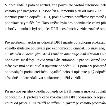
V první řadě je potřeba rozlišit, zda pořizujete osobní automobil ne
vozidlo jiné kategorie. U osobních automobilů platí od roku 2009
možnost plného odpočtu DPH, pokud vozidlo používáte výhradně 
podnikatelským účelům. Tato změna byla pro podnikatele velmi pří
neboť v minulosti byl odpočet DPH u osobních vozidel značně ome
Pro uplatnění nároku na odpočet DPH musíte být schopni prokázat,
vozidlo skutečně používáte pro ekonomickou činnost.
To znamená, 
musíte vést evidenci jízd, která jasně dokumentuje využití vozidla pr
podnikatelské účely.
Pokud využíváte automobil i pro soukromé úče
máte dvě možnosti: buď si uplatníte odpočet DPH pouze v poměrné
odpovídající podnikatelskému využití, nebo si uplatníte plný odpoče
následně budete zdaňovat soukromé použití vozidla.
Při nákupu ojetého vozidla od neplátce DPH nemáte možnost uplatni
odpočet DPH, protože v ceně vozidla není DPH obsaženo. Naopak 
koupi od plátce DPH záleží na režimu, v jakém je vozidlo prodáván