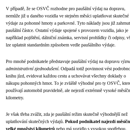
V případě, že se OSVČ rozhodne pro paušální výdaj na dopravu,
nemůže již u daného vozidla ve stejném měsíci uplatňovat skutečné
výdaje za pohonné hmoty a parkovné. Tyto náklady jsou již zahrnu
paušální částce. Ostatní výdaje spojené s provozem vozidla, jako je
například pojištění, dálniční známka, servisní prohlídky či odpisy, v
lze uplatnit standardním způsobem vedle paušálního výdaje.
Pro mnohé podnikatele představuje paušální výdaj na dopravu
význ
administrativní zjednodušení
. Odpadá totiž povinnost vést podrobn
knihu jízd, evidovat každou cestu a uchovávat všechny doklady o
nákupu pohonných hmot. To je zvláště výhodné pro ty OSVČ, kter
používají automobil pravidelně, ale nejezdí extrémně vysoké měsíčn
kilometry.
Je však třeba zvážit, zda je paušální režim skutečně výhodnější než
uplatňování skutečných výdajů.
Pokud podnikatel najezdí měsíčn
velké množství kilometrů
nebo má vozidlo s vysokou spotřebou,