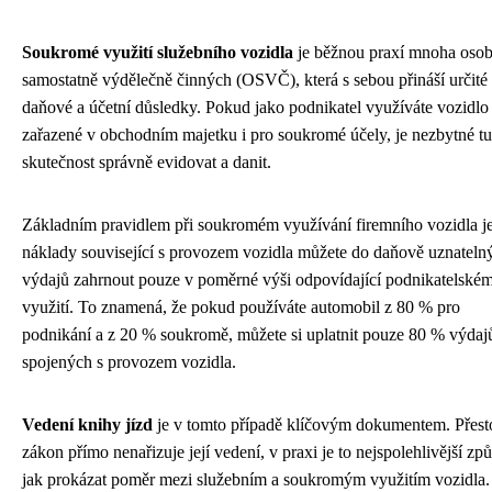
Soukromé využití služebního vozidla
je běžnou praxí mnoha oso
samostatně výdělečně činných (OSVČ), která s sebou přináší určité
daňové a účetní důsledky. Pokud jako podnikatel využíváte vozidlo
zařazené v obchodním majetku i pro soukromé účely, je nezbytné tu
skutečnost správně evidovat a danit.
Základním pravidlem při soukromém využívání firemního vozidla je
náklady související s provozem vozidla můžete do daňově uznateln
výdajů zahrnout pouze v poměrné výši odpovídající podnikatelské
využití. To znamená, že pokud používáte automobil z 80 % pro
podnikání a z 20 % soukromě, můžete si uplatnit pouze 80 % výdaj
spojených s provozem vozidla.
Vedení knihy jízd
je v tomto případě klíčovým dokumentem. Přest
zákon přímo nenařizuje její vedení, v praxi je to nejspolehlivější zp
jak prokázat poměr mezi služebním a soukromým využitím vozidla.