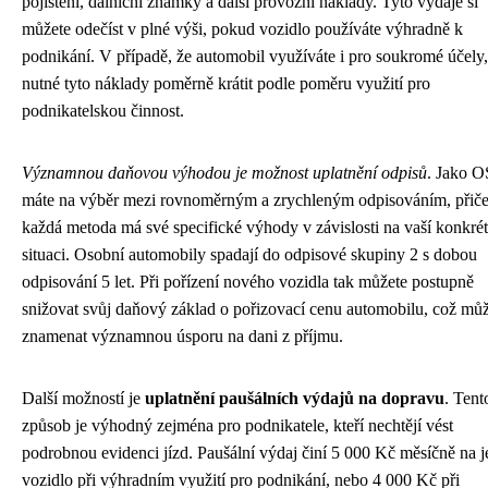
pojištění, dálniční známky a další provozní náklady. Tyto výdaje si
můžete odečíst v plné výši, pokud vozidlo používáte výhradně k
podnikání. V případě, že automobil využíváte i pro soukromé účely,
nutné tyto náklady poměrně krátit podle poměru využití pro
podnikatelskou činnost.
Významnou daňovou výhodou je možnost uplatnění odpisů
. Jako 
máte na výběr mezi rovnoměrným a zrychleným odpisováním, přič
každá metoda má své specifické výhody v závislosti na vaší konkrét
situaci. Osobní automobily spadají do odpisové skupiny 2 s dobou
odpisování 5 let. Při pořízení nového vozidla tak můžete postupně
snižovat svůj daňový základ o pořizovací cenu automobilu, což mů
znamenat významnou úsporu na dani z příjmu.
Další možností je
uplatnění paušálních výdajů na dopravu
. Tent
způsob je výhodný zejména pro podnikatele, kteří nechtějí vést
podrobnou evidenci jízd. Paušální výdaj činí 5 000 Kč měsíčně na 
vozidlo při výhradním využití pro podnikání, nebo 4 000 Kč při