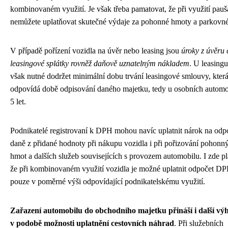
kombinovaném využití. Je však třeba pamatovat, že při využití pauš
nemůžete uplatňovat skutečné výdaje za pohonné hmoty a parkovné
V případě pořízení vozidla na úvěr nebo leasing jsou
úroky z úvěru 
leasingové splátky rovněž daňově uznatelným nákladem
. U leasingu
však nutné dodržet minimální dobu trvání leasingové smlouvy, kter
odpovídá době odpisování daného majetku, tedy u osobních automo
5 let.
Podnikatelé registrovaní k DPH mohou navíc uplatnit nárok na odp
daně z přidané hodnoty při nákupu vozidla i při pořizování pohonn
hmot a dalších služeb souvisejících s provozem automobilu. I zde pla
že při kombinovaném využití vozidla je možné uplatnit odpočet D
pouze v poměrné výši odpovídající podnikatelskému využití.
Zařazení automobilu do obchodního majetku přináší i další vý
v podobě možnosti uplatnění cestovních náhrad
. Při služebních