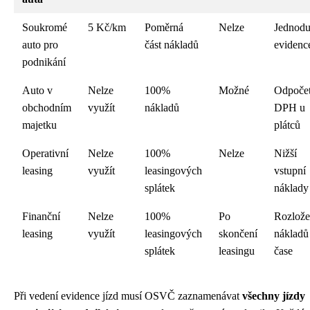
Soukromé
5 Kč/km
Poměrná
Nelze
Jednod
auto pro
část nákladů
evidenc
podnikání
Auto v
Nelze
100%
Možné
Odpoče
obchodním
využít
nákladů
DPH u
majetku
plátců
Operativní
Nelze
100%
Nelze
Nižší
leasing
využít
leasingových
vstupní
splátek
náklady
Finanční
Nelze
100%
Po
Rozlože
leasing
využít
leasingových
skončení
nákladů
splátek
leasingu
čase
Při vedení evidence jízd musí OSVČ zaznamenávat
všechny jízdy