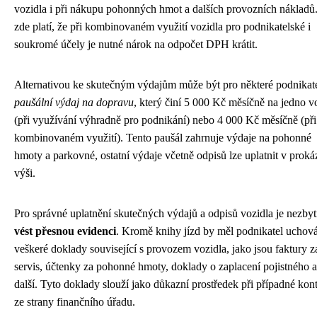
vozidla i při nákupu pohonných hmot a dalších provozních nákladů.
zde platí, že při kombinovaném využití vozidla pro podnikatelské i
soukromé účely je nutné nárok na odpočet DPH krátit.
Alternativou ke skutečným výdajům může být pro některé podnikat
paušální výdaj na dopravu
, který činí 5 000 Kč měsíčně na jedno v
(při využívání výhradně pro podnikání) nebo 4 000 Kč měsíčně (při
kombinovaném využití). Tento paušál zahrnuje výdaje na pohonné
hmoty a parkovné, ostatní výdaje včetně odpisů lze uplatnit v prok
výši.
Pro správné uplatnění skutečných výdajů a odpisů vozidla je nezby
vést přesnou evidenci
. Kromě knihy jízd by měl podnikatel uchov
veškeré doklady související s provozem vozidla, jako jsou faktury z
servis, účtenky za pohonné hmoty, doklady o zaplacení pojistného a
další. Tyto doklady slouží jako důkazní prostředek při případné kont
ze strany finančního úřadu.