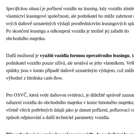
Specifickou situací je pořízení vozidla na leasing
, kdy vozidlo zůstá
vlastnictví leasingové společnosti, ale podnikatel ho může zahrnout
svých daňově uznatelných výdajů prostřednictvím leasingových spl
Po skončení leasingu a odkoupení vozidla je možné jej zařadit do
obchodního majetku.
Další možností je
využití vozidla formou operativního leasingu
, 
podnikatel vozidlo pouze užívá, ale nestává se jeho vlastníkem. Veš
splátky jsou v tomto případě daňově uznatelným výdajem, což můž
výhodné z hlediska cash-flow.
Pro OSVČ, která vede daňovou evidenci, je důležité správně zazn
zařazení vozidla do obchodního majetku v knize hmotného majetku
včetně všech potřebných údajů jako je datum pořízení, pořizovací c
způsob odpisování a další technické parametry vozidla.