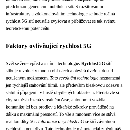
předchozím generacím mobilních sítí. S rozšiřováním
infrastruktury a zdokonalováním technologie se bude reálná
rychlost 5G sítí neustále zvyšovat a přibližovat se tak svému
teoretickému potenciálu.
Faktory ovlivňující rychlost 5G
Svět se žene vpřed a s ním i technologie.
Rychlost 5G
sítí
slibuje revoluci v mnoha oblastech a otevírá dveře k dosud
netušeným možnostem.
Tato revoluční technologie
neznamená
jen rychlejší stahování filmů, ale především bleskovou odezvu a
stabilní připojení i v hustě obydlených oblastech. Představte si
chytrá města řízená v reálném čase, autonomní vozidla
komunikující bez prodlev a lékařské zákroky prováděné na
dálku s maximální přesností. To vše a mnohem více se stává
realitou díky 5G.
Informace o rychlosti 5G
se šíří závratnou
rychlostí a není divu. Tato technologie má potenciál změnit náš