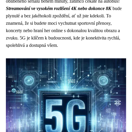
oblíbeného seriálu během minuty, zatímco čekáte na autobus!
Streamování ve vysokém rozlišení 4K nebo dokonce 8K
bude
plynulé a bez jakéhokoli zpoždění, ať už jste kdekoli. To
znamená, že si budete moci vychutnat sportovní přenosy,
koncerty nebo hraní her online s dokonalou kvalitou obrazu a
zvuku. 5G je klíčem k budoucnosti, kde je konektivita rychlá,
spolehlivá a dostupná všem.