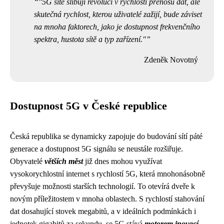
"5G sítě slibují revoluci v rychlosti přenosu dat, ale
skutečná rychlost, kterou uživatelé zažijí, bude záviset
na mnoha faktorech, jako je dostupnost frekvenčního
spektra, hustota sítě a typ zařízení."
Zdeněk Novotný
Dostupnost 5G v České republice
Česká republika se dynamicky zapojuje do budování sítí páté
generace a dostupnost 5G signálu se neustále rozšiřuje.
Obyvatelé
větších měst
již dnes mohou využívat
vysokorychlostní internet s rychlostí 5G, která mnohonásobně
převyšuje možnosti starších technologií. To otevírá dveře k
novým příležitostem v mnoha oblastech. S rychlostí stahování
dat dosahující stovek megabitů, a v ideálních podmínkách i
jednotek gigabitů za sekundu, se 5G stává
motorem inovací
.