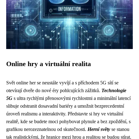
Online hry a virtuální realita
Svět online her se neustále vyvíjí a s příchodem 5G sítí se
otevírají dveře do nové éry pohlcujících zážitků.
Technologie
5G
s ultra rychlými přenosovými rychlostmi a minimální latencí
slibuje odstranit dosavadní bariéry a umožnit bezprecedentní
úroveň realismu a interaktivity. Představte si hry ve virtuální
realitě, kde se budete moci pohybovat plynule a bez zpoždění, s
grafikou nerozeznatelnou od skutečnosti.
Herní světy
se stanou
tak realistickými, že hranice mezi hrou a realitou se budou stírat.