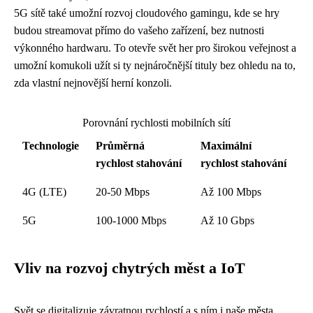
5G sítě také umožní rozvoj cloudového gamingu, kde se hry
budou streamovat přímo do vašeho zařízení, bez nutnosti
výkonného hardwaru. To otevře svět her pro širokou veřejnost a
umožní komukoli užít si ty nejnáročnější tituly bez ohledu na to,
zda vlastní nejnovější herní konzoli.
Porovnání rychlosti mobilních sítí
Technologie
Průměrná
Maximální
rychlost stahování
rychlost stahování
4G (LTE)
20-50 Mbps
Až 100 Mbps
5G
100-1000 Mbps
Až 10 Gbps
Vliv na rozvoj chytrých měst a IoT
Svět se digitalizuje závratnou rychlostí a s ním i naše města.