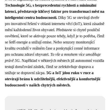
Technologie 5G, s bezprecedentní rychlostí a minimální
latencí, představuje klíčový faktor pro transformaci měst na
inteligentní centra budoucnosti.
Díky 5G se otevírají dveře
pro inovativní řešení v oblasti internetu věcí (IoT), která zásadně
mění každodenní život obyvatel. Představte si chytré pouliční
osvětlení, které se aktivuje pouze tehdy, když je to potřeba, čímž
se šetří energie a snižují emise. Nebo senzory monitorující
kvalitu ovzduší v reálném čase a poskytující cenné informace
pro ochranu zdraví obyvatel.
To vše a mnohem více umožňuje
právě 5G.
Například v některých městech již autonomní vozidla
testují doručování zásilek, čímž se zefektivňuje doprava a
snižuje se dopravní zácpa.
5G a IoT jdou ruku v ruce a
otevírají bránu k udržitelnější, efektivnější a komfortnější
budoucnosti v našich chytrých městech.