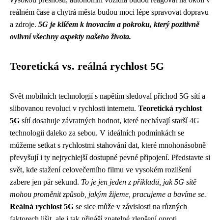
reálném čase a chytrá města budou moci lépe spravovat dopravu
a zdroje.
5G je klíčem k inovacím a pokroku, který pozitivně
ovlivní všechny aspekty našeho života.
Teoretická vs. reálná rychlost 5G
Svět mobilních technologií s napětím sledoval příchod 5G sítí a
slibovanou revoluci v rychlosti internetu.
Teoretická rychlost
5G
sítí dosahuje závratných hodnot, které nechávají starší 4G
technologii daleko za sebou. V ideálních podmínkách se
můžeme setkat s rychlostmi stahování dat, které mnohonásobně
převyšují i ty nejrychlejší dostupné pevné připojení. Představte si
svět, kde stažení celovečerního filmu ve vysokém rozlišení
zabere jen pár sekund.
To je jen jeden z příkladů, jak 5G sítě
mohou proměnit způsob, jakým žijeme, pracujeme a bavíme se.
Reálná rychlost 5G
se sice může v závislosti na různých
faktorech lišit, ale i tak přináší znatelné zlepšení oproti