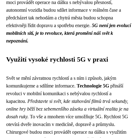
moci provádět operace na dálku s nebývalou přesností,
autonomní vozidla budou sdílet informace v reálném čase a
předcházet tak nehodám a chytrá města budou schopna
efektivněji řídit dopravu a spotřebu energie.
5G není jen evolucí
mobilních sítí, je to revoluce, která promění náš svět k
nepoznání.
Využití vysoké rychlosti 5G v praxi
Svět se mění závratnou rychlostí a s ním i způsob, jakým
komunikujeme a sdílíme informace.
Technologie 5G
přináší
revoluci v mobilní komunikaci s nebývalou rychlostí a
kapacitou.
Představte si svět, kde stahování filmů trvá sekundy,
online hry běží bez sebemenšího záseku a virtuální realita je na
dosah ruky.
To vše a mnohem více umožňuje 5G. Rychlost 5G
otevírá dveře inovacím v medicíně, dopravě a průmyslu.
Chirurgové budou moci provádět operace na dálku s využitím