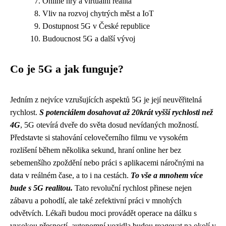
Online hry a virtuální realita
Vliv na rozvoj chytrých měst a IoT
Dostupnost 5G v České republice
Budoucnost 5G a další vývoj
Co je 5G a jak funguje?
Jedním z nejvíce vzrušujících aspektů 5G je její neuvěřitelná
rychlost.
S potenciálem dosahovat až 20krát vyšší rychlosti než
4G
, 5G otevírá dveře do světa dosud nevídaných možností.
Představte si stahování celovečerního filmu ve vysokém
rozlišení během několika sekund, hraní online her bez
sebemenšího zpoždění nebo práci s aplikacemi náročnými na
data v reálném čase, a to i na cestách.
To vše a mnohem více
bude s 5G realitou.
Tato revoluční rychlost přinese nejen
zábavu a pohodlí, ale také zefektivní práci v mnohých
odvětvích. Lékaři budou moci provádět operace na dálku s
vysokou přesností, autonomní vozidla budou reagovat na okolí v