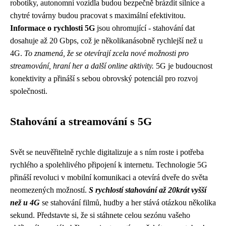
robotiky, autonomní vozidla budou bezpečně brázdit silnice a
chytré továrny budou pracovat s maximální efektivitou.
Informace o rychlosti 5G
jsou ohromující - stahování dat
dosahuje až 20 Gbps, což je několikanásobně rychlejší než u
4G.
To znamená, že se otevírají zcela nové možnosti pro
streamování, hraní her a další online aktivity.
5G je budoucnost
konektivity a přináší s sebou obrovský potenciál pro rozvoj
společnosti.
Stahování a streamování s 5G
Svět se neuvěřitelně rychle digitalizuje a s ním roste i potřeba
rychlého a spolehlivého připojení k internetu. Technologie 5G
přináší revoluci v mobilní komunikaci a otevírá dveře do světa
neomezených možností.
S rychlostí stahování až 20krát vyšší
než u 4G
se stahování filmů, hudby a her stává otázkou několika
sekund. Představte si, že si stáhnete celou sezónu vašeho