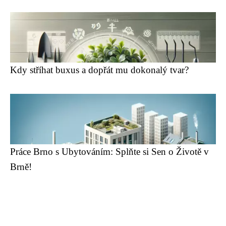
Kdy stříhat buxus a dopřát mu dokonalý tvar?
Práce Brno s Ubytováním: Splňte si Sen o Životě v
Brně!