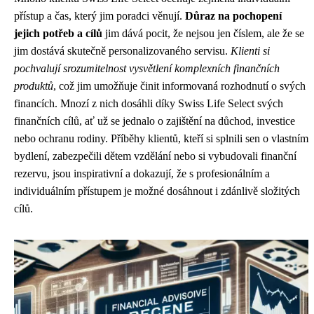
přístup a čas, který jim poradci věnují.
Důraz na pochopení
jejich potřeb a cílů
jim dává pocit, že nejsou jen číslem, ale že se
jim dostává skutečně personalizovaného servisu.
Klienti si
pochvalují srozumitelnost vysvětlení komplexních finančních
produktů
, což jim umožňuje činit informovaná rozhodnutí o svých
financích. Mnozí z nich dosáhli díky Swiss Life Select svých
finančních cílů, ať už se jednalo o zajištění na důchod, investice
nebo ochranu rodiny. Příběhy klientů, kteří si splnili sen o vlastním
bydlení, zabezpečili dětem vzdělání nebo si vybudovali finanční
rezervu, jsou inspirativní a dokazují, že s profesionálním a
individuálním přístupem je možné dosáhnout i zdánlivě složitých
cílů.