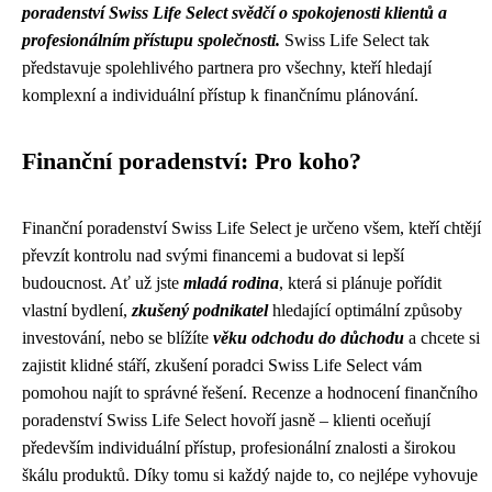
poradenství Swiss Life Select svědčí o spokojenosti klientů a
profesionálním přístupu společnosti.
Swiss Life Select tak
představuje spolehlivého partnera pro všechny, kteří hledají
komplexní a individuální přístup k finančnímu plánování.
Finanční poradenství: Pro koho?
Finanční poradenství Swiss Life Select je určeno všem, kteří chtějí
převzít kontrolu nad svými financemi a budovat si lepší
budoucnost. Ať už jste
mladá rodina
, která si plánuje pořídit
vlastní bydlení,
zkušený podnikatel
hledající optimální způsoby
investování, nebo se blížíte
věku odchodu do důchodu
a chcete si
zajistit klidné stáří, zkušení poradci Swiss Life Select vám
pomohou najít to správné řešení. Recenze a hodnocení finančního
poradenství Swiss Life Select hovoří jasně – klienti oceňují
především individuální přístup, profesionální znalosti a širokou
škálu produktů. Díky tomu si každý najde to, co nejlépe vyhovuje