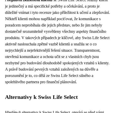
je jedinečný a má specifické potřeby a očekávání, a proto je
důležité vnímat i tyto recenze jako příležitost k učení a zlepšování.
Někteří klienti mohou například pociťovat, že komunikace s
poradcem neprobíhala dle jejich představ, nebo že jim nebyly
dostatečně srozumitelně vysvětleny všechny aspekty finančního
produktu. V takových případech je klíčové, aby Swiss Life Select
aktivně naslouchala zpětné vazbě klientů a snažila se o co
nejrychlejší a nejefektivnější řešení situace. Transparentnost,
otevřená komunikace a ochota učit se z vlastních chyb jsou
nezbytné pro budování dlouhodobě spokojených vztahů s klienty.
A právě budování pevných vztahů založených na důvěře a
porozumění je to, co dělá ze Swiss Life Select silného a
spolehlivého partnera pro finanční plánování.
Alternativy k Swiss Life Select
Hledáte-li alternativy k Swiss Life Select, otevírá se před vámi