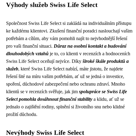
Výhody služeb Swiss Life Select
Společnost Swiss Life Select si zakládá na individuálním přístupu
ke každému klientovi. Zkušení finanční poradci naslouchají vašim
potřebám a cílům, aby vám pomohli najít to nejvhodnější řešení
pro vaši finanční situaci.
Důraz na osobní kontakt a budování
dlouhodobých vztahů
je to, co klienti v recenzích a hodnoceních
Swiss Life Select oceňují nejvíce. Díky
široké škále produktů a
služeb
, které Swiss Life Select nabízí, máte jistotu, že najdete
řešení šité na míru vašim potřebám, ať už se jedná o investice,
spoření, důchodové zabezpečení nebo ochranu zdraví. Mnoho
klientů se v recenzích svěřuje, jak jim
spolupráce se Swiss Life
Select pomohla dosáhnout finanční stability
a klidu, ať už se
jednalo o zajištění rodiny, splnění si životního snu nebo klidné
prožití důchodu.
Nevýhody Swiss Life Select