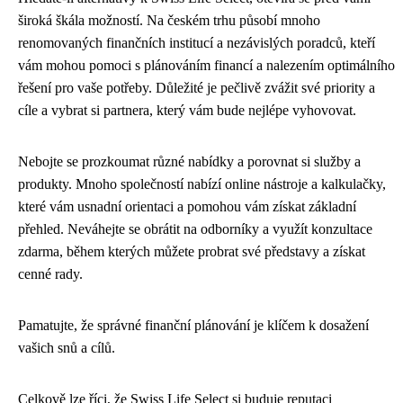
široká škála možností. Na českém trhu působí mnoho
renomovaných finančních institucí a nezávislých poradců, kteří
vám mohou pomoci s plánováním financí a nalezením optimálního
řešení pro vaše potřeby. Důležité je pečlivě zvážit své priority a
cíle a vybrat si partnera, který vám bude nejlépe vyhovovat.
Nebojte se prozkoumat různé nabídky a porovnat si služby a
produkty. Mnoho společností nabízí online nástroje a kalkulačky,
které vám usnadní orientaci a pomohou vám získat základní
přehled. Neváhejte se obrátit na odborníky a využít konzultace
zdarma, během kterých můžete probrat své představy a získat
cenné rady.
Pamatujte, že správné finanční plánování je klíčem k dosažení
vašich snů a cílů.
Celkově lze říci, že Swiss Life Select si buduje reputaci