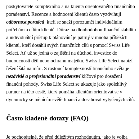
poskytovatele komplexního a na klienta orientovaného finančního
poradenství. Recenze a hodnocení klientů často vyzdvihují
odbornost poradců
, kteří se snaží porozumět individuálním
potřebám a cílům klientů. Důraz na dlouhodobou finanční stabilitu
a individuální přístup k plánování je patrný v mnoha příbězích
klientů, kteří dosáhli svých finančních cílů s pomocí Swiss Life
Select. Ať už se jedná o zajištění na důchod, investice do
budoucnosti dětí nebo ochranu majetku, Swiss Life Select nabízí
řešení šitá na míru. S rostoucí komplexností finančního světa je
nezávislé a profesionální poradenství
klíčové pro dosažení
finanční pohody. Swiss Life Select se ukazuje jako spolehlivý
partner na této cestě, který pomáhá klientům orientovat se v
dynamicky se měnícím světě financí a dosahovat vytyčených cílů.
Často kladené dotazy (FAQ)
Je pochopitelné, že před důležitým rozhodnutím, jako je volba