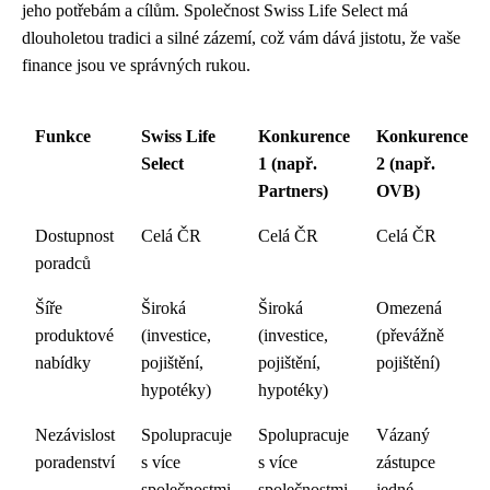
jeho potřebám a cílům. Společnost Swiss Life Select má
dlouholetou tradici a silné zázemí, což vám dává jistotu, že vaše
finance jsou ve správných rukou.
Funkce
Swiss Life
Konkurence
Konkurence
Select
1 (např.
2 (např.
Partners)
OVB)
Dostupnost
Celá ČR
Celá ČR
Celá ČR
poradců
Šíře
Široká
Široká
Omezená
produktové
(investice,
(investice,
(převážně
nabídky
pojištění,
pojištění,
pojištění)
hypotéky)
hypotéky)
Nezávislost
Spolupracuje
Spolupracuje
Vázaný
poradenství
s více
s více
zástupce
společnostmi
společnostmi
jedné