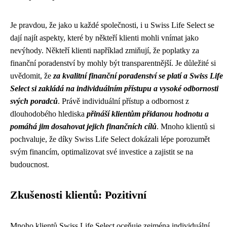
Je pravdou, že jako u každé společnosti, i u Swiss Life Select se
dají najít aspekty, které by někteří klienti mohli vnímat jako
nevýhody. Někteří klienti například zmiňují, že poplatky za
finanční poradenství by mohly být transparentnější. Je důležité si
uvědomit, že
za kvalitní finanční poradenství se platí a Swiss Life
Select si zakládá na individuálním přístupu a vysoké odbornosti
svých poradců
. Právě individuální přístup a odbornost z
dlouhodobého hlediska
přináší klientům přidanou hodnotu a
pomáhá jim dosahovat jejich finančních cílů
. Mnoho klientů si
pochvaluje, že díky Swiss Life Select dokázali lépe porozumět
svým financím, optimalizovat své investice a zajistit se na
budoucnost.
Zkušenosti klientů: Pozitivní
Mnoho klientů Swiss Life Select oceňuje zejména individuální