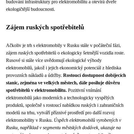
budování infrastruktury pro elektromobilitu a otevírá dveře
ekologičtější budoucnosti.
Zájem ruských spotřebitelů
Ačkoliv je trh s elektromobily v Rusku stále v počáteční fázi,
zájem ruských spotřebitelů o ekologicky šetrnější vozidla roste.
Rusové si stále více uvědomují ekologické výhody
elektromobilů, jakož i jejich ekonomický potenciál z hlediska
provozních nákladů a údržby.
Rostoucí dostupnost dobíjecích
stanic, zejména ve velkých městech, dále posiluje důvěru
spotřebitelů v elektromobilitu.
Pozitivní vnímání
elektromobilů jako moderních a technologicky vyspělých
produktů, společně s rostoucí nabídkou ruských i zahraničních
modelů na trhu, vytváří příznivé prostředí pro další rozvoj
elektromobility v Rusku.
Úspěch elektromobilů vyrobených v
Rusku, například v segmentu městských dodávek, ukazuje na