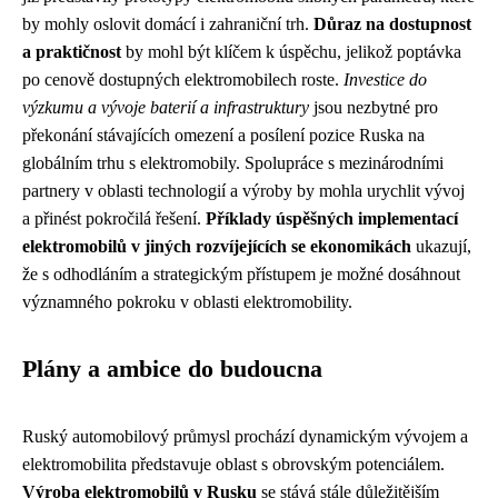
by mohly oslovit domácí i zahraniční trh.
Důraz na dostupnost
a praktičnost
by mohl být klíčem k úspěchu, jelikož poptávka
po cenově dostupných elektromobilech roste.
Investice do
výzkumu a vývoje baterií a infrastruktury
jsou nezbytné pro
překonání stávajících omezení a posílení pozice Ruska na
globálním trhu s elektromobily. Spolupráce s mezinárodními
partnery v oblasti technologií a výroby by mohla urychlit vývoj
a přinést pokročilá řešení.
Příklady úspěšných implementací
elektromobilů v jiných rozvíjejících se ekonomikách
ukazují,
že s odhodláním a strategickým přístupem je možné dosáhnout
významného pokroku v oblasti elektromobility.
Plány a ambice do budoucna
Ruský automobilový průmysl prochází dynamickým vývojem a
elektromobilita představuje oblast s obrovským potenciálem.
Výroba elektromobilů v Rusku
se stává stále důležitějším