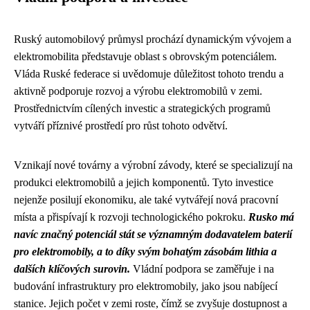
Ruský automobilový průmysl prochází dynamickým vývojem a
elektromobilita představuje oblast s obrovským potenciálem.
Vláda Ruské federace si uvědomuje důležitost tohoto trendu a
aktivně podporuje rozvoj a výrobu elektromobilů v zemi.
Prostřednictvím cílených investic a strategických programů
vytváří příznivé prostředí pro růst tohoto odvětví.
Vznikají nové továrny a výrobní závody, které se specializují na
produkci elektromobilů a jejich komponentů. Tyto investice
nejenže posilují ekonomiku, ale také vytvářejí nová pracovní
místa a přispívají k rozvoji technologického pokroku.
Rusko má
navíc značný potenciál stát se významným dodavatelem baterií
pro elektromobily, a to díky svým bohatým zásobám lithia a
dalších klíčových surovin.
Vládní podpora se zaměřuje i na
budování infrastruktury pro elektromobily, jako jsou nabíjecí
stanice. Jejich počet v zemi roste, čímž se zvyšuje dostupnost a