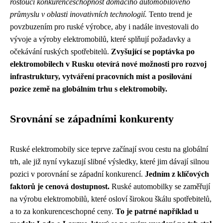
rostoucí konkurenceschopnost domácího automobilového
průmyslu v oblasti inovativních technologií.
Tento trend je
povzbuzením pro ruské výrobce, aby i nadále investovali do
vývoje a výroby elektromobilů, které splňují požadavky a
očekávání ruských spotřebitelů.
Zvyšující se poptávka po
elektromobilech v Rusku otevírá nové možnosti pro rozvoj
infrastruktury, vytváření pracovních míst a posilování
pozice země na globálním trhu s elektromobily.
Srovnání se západními konkurenty
Ruské elektromobily sice teprve začínají svou cestu na globální
trh, ale již nyní vykazují slibné výsledky, které jim dávají silnou
pozici v porovnání se západní konkurencí.
Jedním z klíčových
faktorů je cenová dostupnost.
Ruské automobilky se zaměřují
na výrobu elektromobilů, které osloví širokou škálu spotřebitelů,
a to za konkurenceschopné ceny.
To je patrné například u