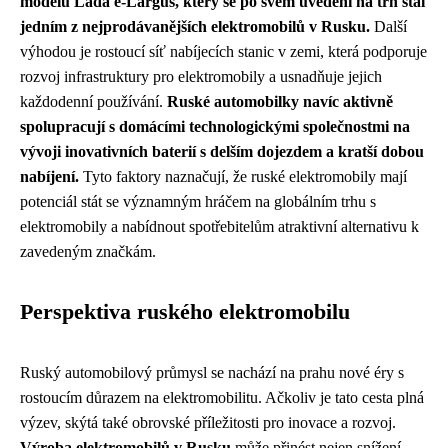
modelu Lada e-Largus, který se po svém uvedení na trh stal
jedním z nejprodávanějších elektromobilů v Rusku.
Další
výhodou je rostoucí síť nabíjecích stanic v zemi, která podporuje
rozvoj infrastruktury pro elektromobily a usnadňuje jejich
každodenní používání.
Ruské automobilky navíc aktivně
spolupracují s domácími technologickými společnostmi na
vývoji inovativních baterií s delším dojezdem a kratší dobou
nabíjení.
Tyto faktory naznačují, že ruské elektromobily mají
potenciál stát se významným hráčem na globálním trhu s
elektromobily a nabídnout spotřebitelům atraktivní alternativu k
zavedeným značkám.
Perspektiva ruského elektromobilu
Ruský automobilový průmysl se nachází na prahu nové éry s
rostoucím důrazem na elektromobilitu. Ačkoliv je tato cesta plná
výzev, skýtá také obrovské příležitosti pro inovace a rozvoj.
Výroba elektromobilů v Rusku
může přinést nejen snížení