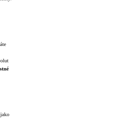
áte
olut
stné
 jako