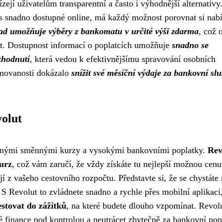
ízejí uživatelům transparentní a často i výhodnější alternativy
es snadno dostupné online, má každý možnost porovnat si nab
ad umožňuje výběry z bankomatu v určité výši zdarma
, což 
vost. Dostupnost informací o poplatcích umožňuje
snadno se
ozhodnutí
, která vedou k efektivnějšímu spravování osobních
rmovanosti dokázalo
snížit své měsíční výdaje za bankovní sl
olut
odnými směnnými kurzy a vysokými bankovními poplatky.
Rev
urz
, což vám zaručí, že vždy získáte tu nejlepší možnou cen
jí z vašeho cestovního rozpočtu. Představte si, že se chystáte
S Revolut to zvládnete snadno a rychle přes mobilní aplikaci,
stovat do zážitků
, na které budete dlouho vzpomínat. Revolu
vé finance pod kontrolou a neutrácet zbytečně za bankovní pop