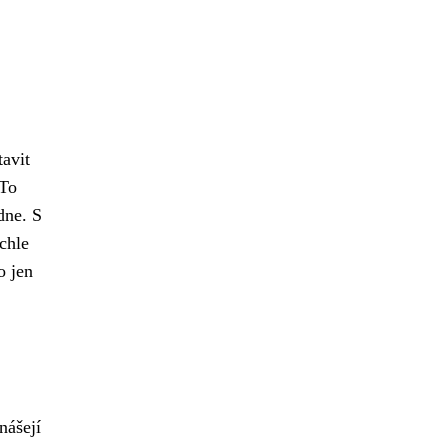
avit
 To
dne. S
chle
o jen
nášejí