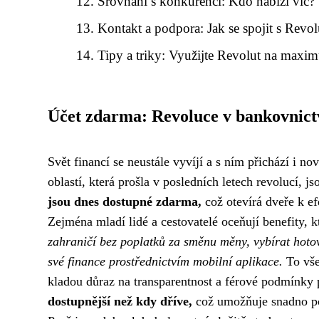
Srovnání s konkurencí: Kdo nabízí víc?
Kontakt a podpora: Jak se spojit s Revol
Tipy a triky: Využijte Revolut na maxi
Účet zdarma: Revoluce v bankovnict
Svět financí se neustále vyvíjí a s ním přichází i n
oblastí, která prošla v posledních letech revolucí, 
jsou dnes dostupné zdarma,
což otevírá dveře k ef
Zejména mladí lidé a cestovatelé oceňují benefity, k
zahraničí bez poplatků za směnu měny, vybírat hot
své finance prostřednictvím mobilní aplikace.
To vše
kladou důraz na transparentnost a férové podmínky 
dostupnější než kdy dříve,
což umožňuje snadno por