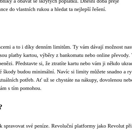
ebníky a obávat se skrytých poplatků. Dnešní doba přeje
nce do vlastních rukou a hledat ta nejlepší řešení.
cemi a to i díky denním limitům. Ty vám dávají možnost nast
jsou platby kartou, výběry z bankomatu nebo online převody.
enězi. Představte si, že ztratíte kartu nebo vám ji někdo ukra
né škody budou minimální. Navíc si limity můžete snadno a ry
ktuálních potřeb. Ať už se chystáte na nákupy, dovolenou neb
 vám s tím pomohou.
?
jak spravovat své peníze. Revoluční platformy jako Revolut při