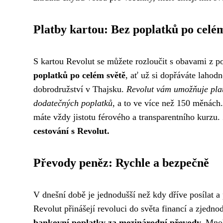
Platby kartou: Bez poplatků po celé
S kartou Revolut se můžete rozloučit s obavami z po
poplatků po celém světě
, ať už si dopřáváte lahod
dobrodružství v Thajsku.
Revolut vám umožňuje plat
dodatečných poplatků
, a to ve více než 150 měnách
máte vždy jistotu férového a transparentního kurzu.
cestování s Revolut.
Převody peněz: Rychle a bezpečně
V dnešní době je jednodušší než kdy dříve posílat a 
Revolut přinášejí revoluci do světa financí a zjedno
bankovní poplatky za mezinárodní převody.
Mnoho