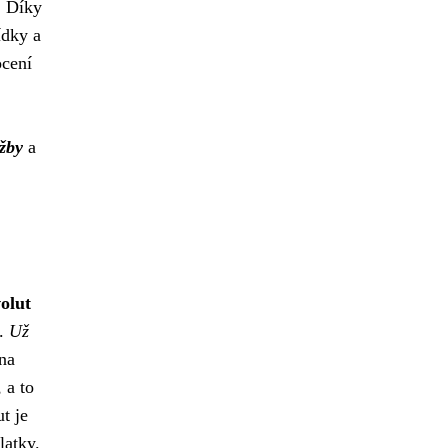
. Díky
ídky a
ocení
užby
a
olut
u.
Už
 na
 a to
t je
latky.