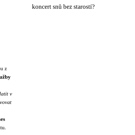
koncert snů bez starostí?
ou z
lužby
atit v
vovat
nes
tu.