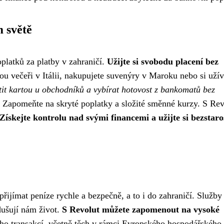
m světě
platků za platby v zahraničí.
Užijte si svobodu placení bez
nou večeři v Itálii, nakupujete suvenýry v Maroku nebo si užív
it kartou u obchodníků a vybírat hotovost z bankomatů bez
. Zapomeňte na skryté poplatky a složité směnné kurzy. S Rev
Získejte kontrolu nad svými financemi a užijte si bezstaro
přijímat peníze rychle a bezpečně, a to i do zahraničí. Služby
dušují nám život.
S Revolut můžete zapomenout na vysoké
 transakcí, včetně těch v rámci Evropského hospodářského