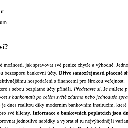
ut
mum
ví?
ové možnosti, jak spravovat své peníze chytře a výhodně. Jedn
jsou bezesporu bankovní účty.
Dříve samozřejmostí placené s
ektivnějšímu hospodaření s financemi pro širokou veřejnost.
teré s sebou bezplatné účty přináší.
Představte si, že můžete pl
ovost z bankomatů po celém světě zdarma nebo jednoduše spra
 je dnes realitou díky moderním bankovním institucím, které
pro své klienty.
Informace o bankovních poplatcích jsou d
ovnat jednotlivé nabídky a vybrat si tu nejvýhodnější varian