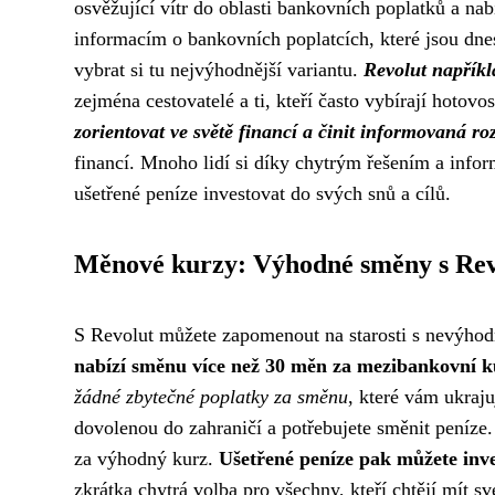
osvěžující vítr do oblasti bankovních poplatků a nab
informacím o bankovních poplatcích, které jsou dn
vybrat si tu nejvýhodnější variantu.
Revolut napříkl
zejména cestovatelé a ti, kteří často vybírají hoto
zorientovat ve světě financí a činit informovaná r
financí. Mnoho lidí si díky chytrým řešením a info
ušetřené peníze investovat do svých snů a cílů.
Měnové kurzy: Výhodné směny s Rev
S Revolut můžete zapomenout na starosti s nevýh
nabízí směnu více než 30 měn za mezibankovní k
žádné zbytečné poplatky za směnu
, které vám ukraju
dovolenou do zahraničí a potřebujete směnit peníze. 
za výhodný kurz.
Ušetřené peníze pak můžete inve
zkrátka chytrá volba pro všechny, kteří chtějí mít s