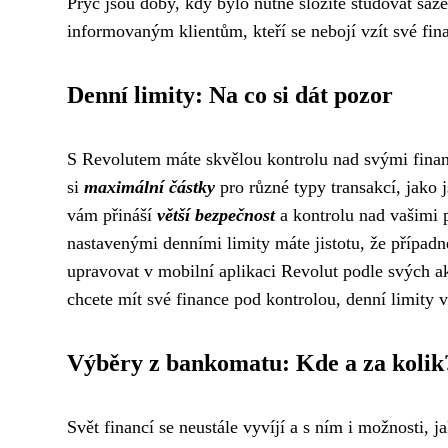
Pryč jsou doby, kdy bylo nutné složitě studovat saz
informovaným klientům, kteří se nebojí vzít své fina
Denní limity: Na co si dát pozor
S Revolutem máte skvělou kontrolu nad svými finan
si
maximální částky
pro různé typy transakcí, jako 
vám přináší
větší bezpečnost
a kontrolu nad vašimi p
nastavenými denními limity máte jistotu, že případ
upravovat v mobilní aplikaci Revolut podle svých a
chcete mít své finance pod kontrolou, denní limity
Výběry z bankomatu: Kde a za kolik
Svět financí se neustále vyvíjí a s ním i možnosti, 