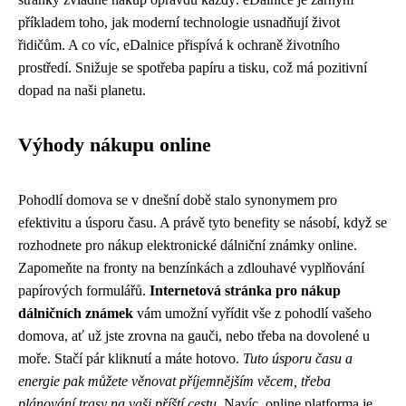
příkladem toho, jak moderní technologie usnadňují život
řidičům. A co víc, eDalnice přispívá k ochraně životního
prostředí. Snižuje se spotřeba papíru a tisku, což má pozitivní
dopad na naši planetu.
Výhody nákupu online
Pohodlí domova se v dnešní době stalo synonymem pro
efektivitu a úsporu času. A právě tyto benefity se násobí, když se
rozhodnete pro nákup elektronické dálniční známky online.
Zapomeňte na fronty na benzínkách a zdlouhavé vyplňování
papírových formulářů.
Internetová stránka pro nákup
dálničních známek
vám umožní vyřídit vše z pohodlí vašeho
domova, ať už jste zrovna na gauči, nebo třeba na dovolené u
moře. Stačí pár kliknutí a máte hotovo.
Tuto úsporu času a
energie pak můžete věnovat příjemnějším věcem, třeba
plánování trasy na vaši příští cestu.
Navíc, online platforma je