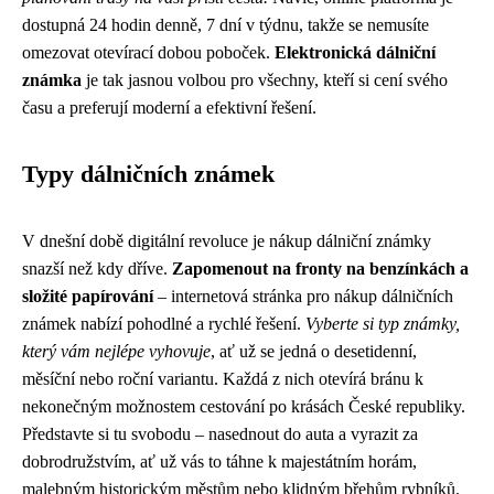
dostupná 24 hodin denně, 7 dní v týdnu, takže se nemusíte
omezovat otevírací dobou poboček.
Elektronická dálniční
známka
je tak jasnou volbou pro všechny, kteří si cení svého
času a preferují moderní a efektivní řešení.
Typy dálničních známek
V dnešní době digitální revoluce je nákup dálniční známky
snazší než kdy dříve.
Zapomenout na fronty na benzínkách a
složité papírování
– internetová stránka pro nákup dálničních
známek nabízí pohodlné a rychlé řešení.
Vyberte si typ známky,
který vám nejlépe vyhovuje
, ať už se jedná o desetidenní,
měsíční nebo roční variantu. Každá z nich otevírá bránu k
nekonečným možnostem cestování po krásách České republiky.
Představte si tu svobodu – nasednout do auta a vyrazit za
dobrodružstvím, ať už vás to táhne k majestátním horám,
malebným historickým městům nebo klidným břehům rybníků.