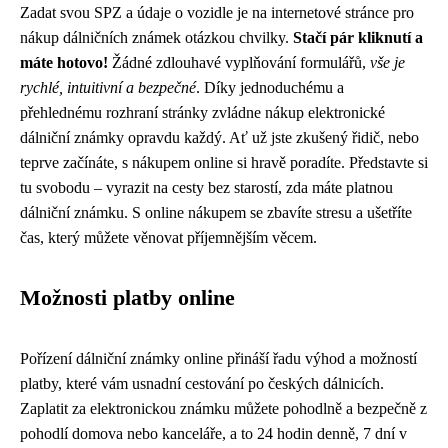
Zadat svou SPZ a údaje o vozidle je na internetové stránce pro
nákup dálničních známek otázkou chvilky.
Stačí pár kliknutí a
máte hotovo!
Žádné zdlouhavé vyplňování formulářů,
vše je
rychlé, intuitivní a bezpečné
. Díky jednoduchému a
přehlednému rozhraní stránky zvládne nákup elektronické
dálniční známky opravdu každý. Ať už jste zkušený řidič, nebo
teprve začínáte, s nákupem online si hravě poradíte. Představte si
tu svobodu – vyrazit na cesty bez starostí, zda máte platnou
dálniční známku. S online nákupem se zbavíte stresu a ušetříte
čas, který můžete věnovat příjemnějším věcem.
Možnosti platby online
Pořízení dálniční známky online přináší řadu výhod a možností
platby, které vám usnadní cestování po českých dálnicích.
Zaplatit za elektronickou známku můžete pohodlně a bezpečně z
pohodlí domova nebo kanceláře, a to 24 hodin denně, 7 dní v