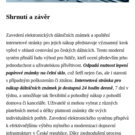
Shrnutí a závěr
Zavedení elektronických dálničních známek a spuštění
internetové stránky pro jejich nákup představuje významný krok
vpřed v oblasti cestování po českých dálnicích. Tento moderní
systém přináší řadu výhod pro řidiče, kteří ocení především jeho
jednoduchost a uživatelskou přívětivost.
Odpadá nutnost lepení
papírové známky na čelní sklo
, což šetří nejen čas, ale i starosti
s případným poškozením či ztrátou.
Internetová stránka pro
nákup dálničních známek je dostupná 24 hodin denně
, 7 dní v
týdnu, a umožňuje tak flexibilní a pohodlný nákup z pohodlí
domova či kanceláře. Uživatelé si mohou vybrat z různých
platebních metod a délky platnosti známky dle svých
individuálních potřeb. Zavedení elektronického systému přispívá
k efektivnějšímu výběru mýtného a modernizaci dopravní
infrastruktury v České republice. Díky zjednodušení procesu