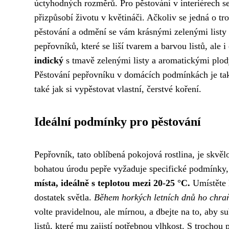
úctyhodných rozměrů. Pro pěstování v interiérech se
přizpůsobí životu v květináči. Ačkoliv se jedná o tr
pěstování a odmění se vám krásnými zelenými listy 
pepřovníků, které se liší tvarem a barvou listů, ale 
indický
s tmavě zelenými listy a aromatickými plo
Pěstování pepřovníku v domácích podmínkách je tak n
také jak si vypěstovat vlastní, čerstvé koření.
Ideální podmínky pro pěstování
Pepřovník, tato oblíbená pokojová rostlina, je skvěl
bohatou úrodu pepře vyžaduje specifické podmínky, k
místa, ideálně s teplotou mezi 20-25 °C.
Umístěte 
dostatek světla.
Během horkých letních dnů ho chraň
volte pravidelnou, ale mírnou, a dbejte na to, aby s
listů, které mu zajistí potřebnou vlhkost. S trocho