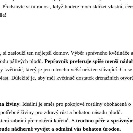
ředstavte si tu radost, když budete moci sklízet vlastní, čer
dla!
a, si zaslouží ten nejlepší domov. Výběr správného květináče 
úrodu pálivých plodů.
Pepřovník preferuje spíše menší nádo
 květináč, který je jen o trochu větší než ten stávající. Co se
last. Důležité je, aby měl květináč dostatek drenážních otvor
na živiny
. Ideální je směs pro pokojové rostliny obohacená o
otřebné živiny pro zdravý růst a bohatou násadu plodů.
která zabrání přemokření kořenů.
S trochou péče a správný
 bude nádherně vyvíjet a odmění vás bohatou úrodou.