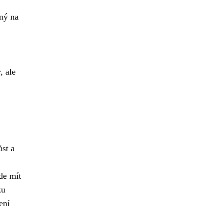
čný na
, ale
ůst a
de mít
ku
ení