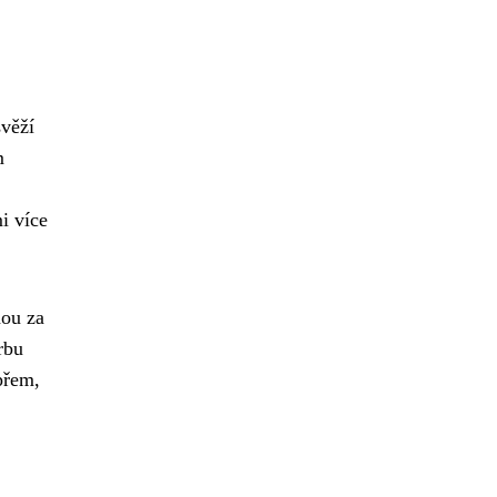
svěží
m
i více
nou za
rbu
přem,