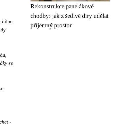
Rekonstrukce panelákové
chodby: jak z šedivé díry udělat
 dílnu
příjemný prostor
hdy
du,
váky se
se
chet -