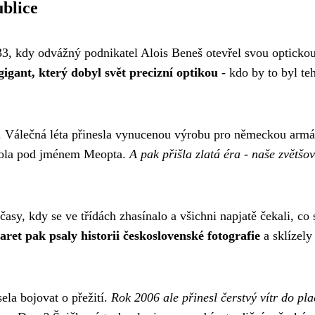
blice
, kdy odvážný podnikatel Alois Beneš otevřel svou optickou
gigant, který dobyl svět precizní optikou
- kdo by to byl te
 Válečná léta přinesla vynucenou výrobu pro německou armá
itola pod jménem Meopta.
A pak přišla zlatá éra - naše zvětšo
sy, kdy se ve třídách zhasínalo a všichni napjatě čekali, co 
ret pak psaly historii československé fotografie
a sklízely
la bojovat o přežití.
Rok 2006 ale přinesl čerstvý vítr do pla