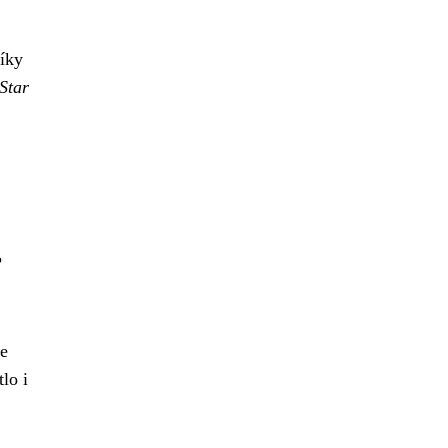
íky
Star
?
le
lo i