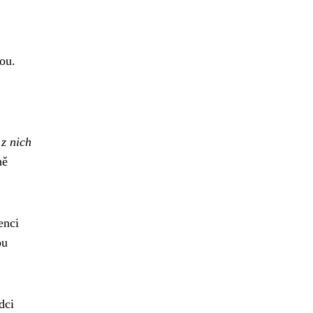
ou.
z nich
ně
enci
ou
dci