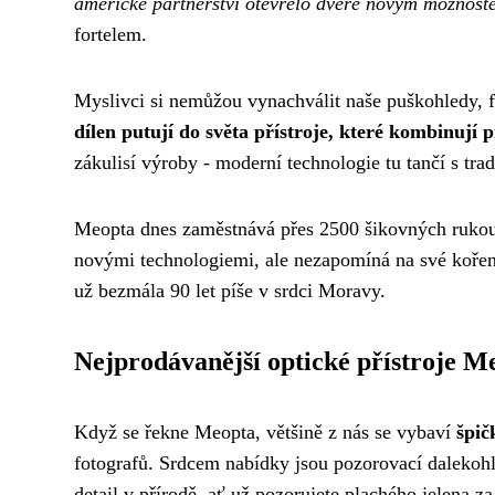
americké partnerství otevřelo dveře novým možnost
fortelem.
Myslivci si nemůžou vynachválit naše puškohledy, f
dílen putují do světa přístroje, které kombinují p
zákulisí výroby - moderní technologie tu tančí s t
Meopta dnes zaměstnává přes 2500 šikovných rukou 
novými technologiemi, ale nezapomíná na své koře
už bezmála 90 let píše v srdci Moravy.
Nejprodávanější optické přístroje M
Když se řekne Meopta, většině z nás se vybaví
špič
fotografů. Srdcem nabídky jsou pozorovací daleko
detail v přírodě, ať už pozorujete plachého jelena z