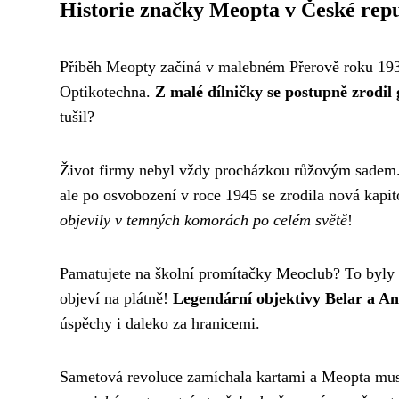
Historie značky Meopta v České repu
Příběh Meopty začíná v malebném Přerově roku 1933
Optikotechna.
Z malé dílničky se postupně zrodil 
tušil?
Život firmy nebyl vždy procházkou růžovým sadem.
ale po osvobození v roce 1945 se zrodila nová kap
objevily v temných komorách po celém světě
!
Pamatujete na školní promítačky Meoclub? To byly ča
objeví na plátně!
Legendární objektivy Belar a Ana
úspěchy i daleko za hranicemi.
Sametová revoluce zamíchala kartami a Meopta muse