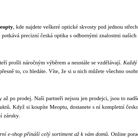
Meopty
, kde najdete veškeré optické skvosty pod jednou střech
e potkává precizní česká optika s odbornými znalostmi našich
teří prošli náročným výběrem a neustále se vzdělávají.
Každý 
řesně to, co hledáte. Víte, že si u nich můžete všechno osob
 až po prodej. Naši partneři nejsou jen prodejci, jsou to nadš
duktů. Když si koupíte Meoptu, dostanete s ní kompletní česk
í záruky.
ní e-shop přináší celý sortiment až k vám domů
. Online pora