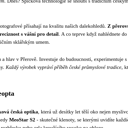
em
. Dnes? Špičková technologie se snoubí s tradičním český
otografové přísahají na kvalitu našich dalekohledů.
Z přerov
reciznost s vášní pro detail
. A co teprve když nahlédnete do
radičním sklářským umem.
a hlav v Přerově. Investuje do budoucnosti, experimentuje s
ny.
Každý výrobek vypráví příběh české průmyslové tradice
, k
eopta
ková česká optika
, která už desítky let těší oko nejen mysliv
hledy
MeoStar S2
- skutečné klenoty, se kterými uvidíte každ
a rozbřesku nebo orla kroužícího vysoko na obloze.