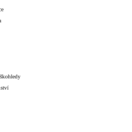
ce
a
uškohledy
ství