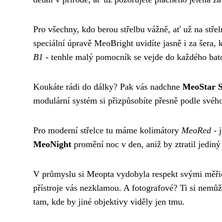
Pro všechny, kdo berou střelbu vážně, ať už na stře
speciální úpravě MeoBright uvidíte jasně i za šera, 
B1
- tenhle malý pomocník se vejde do každého batoh
Koukáte rádi do dálky? Pak vás nadchne
MeoStar 
modulární systém si přizpůsobíte přesně podle svéh
Pro moderní střelce tu máme kolimátory
MeoRed
- 
MeoNight
promění noc v den, aniž by ztratil jediný 
V průmyslu si Meopta vydobyla respekt svými měřic
přístroje vás nezklamou. A fotografové? Ti si nemů
tam, kde by jiné objektivy viděly jen tmu.