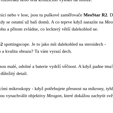
lnici nebo v lese, jsou tu puškové zaměřovače
MeoStar R2
. D
kdy se ostatní už balí domů. A co teprve když narazíte na
Meo
u a přitom zvládne, co leckterý větší dalekohled ne.
S2
spottingscope. Je to jako mít dalekohled na steroidech -
o a kvalita obrazu? Ta vám vyrazí dech.
jsou malé, odolné a baterie vydrží věčnost. A když padne tma
důležitý detail.
ími mikroskopy - když potřebujete přesnost na mikrony, tyh
žou vynachválit objektivy
Meogon
, které dokážou zachytit svět