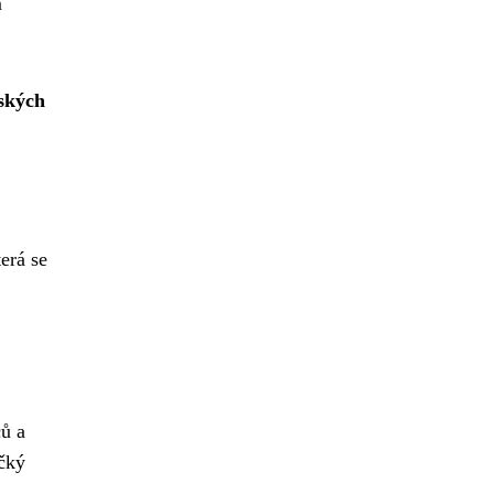
m
ských
terá se
ců a
ičký