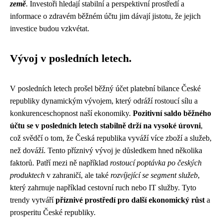
země
. Investoři hledají stabilní a perspektivní prostředí a
informace o zdravém běžném účtu jim dávají jistotu, že jejich
investice budou vzkvétat.
Vývoj v posledních letech.
V posledních letech prošel běžný účet platební bilance České
republiky dynamickým vývojem, který odráží rostoucí sílu a
konkurenceschopnost naší ekonomiky.
Pozitivní saldo běžného
účtu se v posledních letech stabilně drží na vysoké úrovni
,
což svědčí o tom, že Česká republika vyváží více zboží a služeb,
než dováží. Tento příznivý vývoj je důsledkem hned několika
faktorů. Patří mezi ně například
rostoucí poptávka po českých
produktech
v zahraničí, ale také
rozvíjející se segment služeb
,
který zahrnuje například cestovní ruch nebo IT služby. Tyto
trendy vytváří
příznivé prostředí pro další ekonomický růst
a
prosperitu České republiky.