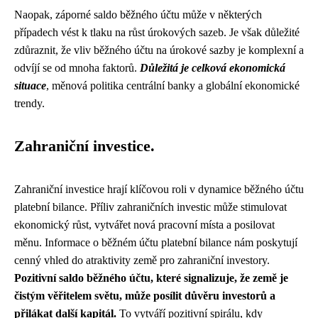
Naopak, záporné saldo běžného účtu může v některých
případech vést k tlaku na růst úrokových sazeb. Je však důležité
zdůraznit, že vliv běžného účtu na úrokové sazby je komplexní a
odvíjí se od mnoha faktorů.
Důležitá je celková ekonomická
situace
, měnová politika centrální banky a globální ekonomické
trendy.
Zahraniční investice.
Zahraniční investice hrají klíčovou roli v dynamice běžného účtu
platební bilance. Příliv zahraničních investic může stimulovat
ekonomický růst, vytvářet nová pracovní místa a posilovat
měnu. Informace o běžném účtu platební bilance nám poskytují
cenný vhled do atraktivity země pro zahraniční investory.
Pozitivní saldo běžného účtu, které signalizuje, že země je
čistým věřitelem světu, může posílit důvěru investorů a
přilákat další kapitál.
To vytváří pozitivní spirálu, kdy