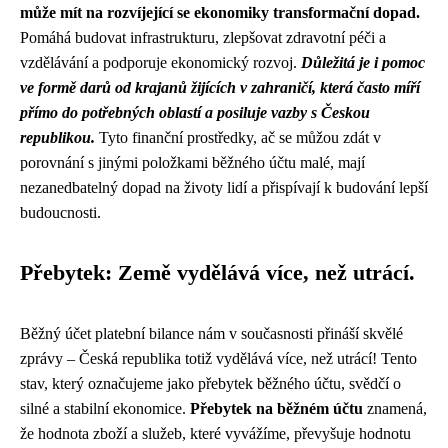
může mít na rozvíjející se ekonomiky transformační dopad.
Pomáhá budovat infrastrukturu, zlepšovat zdravotní péči a
vzdělávání a podporuje ekonomický rozvoj.
Důležitá je i pomoc
ve formě darů od krajanů žijících v zahraničí, která často míří
přímo do potřebných oblastí a posiluje vazby s Českou
republikou.
Tyto finanční prostředky, ač se můžou zdát v
porovnání s jinými položkami běžného účtu malé, mají
nezanedbatelný dopad na životy lidí a přispívají k budování lepší
budoucnosti.
Přebytek: Země vydělává více, než utrácí.
Běžný účet platební bilance nám v současnosti přináší skvělé
zprávy – Česká republika totiž vydělává více, než utrácí! Tento
stav, který označujeme jako přebytek běžného účtu, svědčí o
silné a stabilní ekonomice.
Přebytek na běžném účtu
znamená,
že hodnota zboží a služeb, které vyvážíme, převyšuje hodnotu