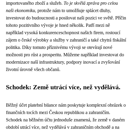
importovaného zboží a služeb.
To je skvělá zpráva pro celou
naši ekonomiku
, protože nám to umožňuje splácet dluhy,
investovat do budoucnosti a posilovat naši pozici ve světě. Příčin
tohoto pozitivního vývoje je hned několik. Patří mezi ně
například vysoká konkurenceschopnost našich firem, rostoucí
zájem o české výrobky a služby v zahraničí a také chytrá fiskální
politika. Díky tomuto příznivému vývoji se otevírají nové
možnosti pro růst a prosperitu. Můžeme například investovat do
modernizace naší infrastruktury, podpory inovací a zvyšování
životní úrovně všech občanů.
Schodek: Země utrácí více, než vydělává.
Běžný účet platební bilance nám poskytuje komplexní obrázek o
finančních tocích mezi Českou republikou a zahraničím.
Schodek na běžném účtu jednoduše znamená, že země v daném
období utrácí více, než vydělává v zahraničním obchodě a na