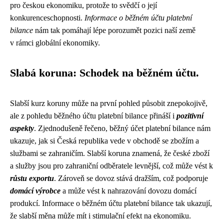
pro českou ekonomiku, protože to svědčí o její
konkurenceschopnosti.
Informace o běžném účtu platební
bilance
nám tak pomáhají lépe porozumět pozici naší země
v rámci globální ekonomiky.
Slabá koruna: Schodek na běžném účtu.
Slabší kurz koruny může na první pohled působit znepokojivě,
ale z pohledu běžného účtu platební bilance přináší i
pozitivní
aspekty
. Zjednodušeně řečeno, běžný účet platební bilance nám
ukazuje, jak si Česká republika vede v obchodě se zbožím a
službami se zahraničím. Slabší koruna znamená, že české zboží
a služby jsou pro zahraniční odběratele levnější, což může vést k
růstu exportu
. Zároveň se dovoz stává dražším, což podporuje
domácí výrobce
a může vést k nahrazování dovozu domácí
produkcí. Informace o běžném účtu platební bilance tak ukazují,
že slabší měna může mít i stimulační efekt na ekonomiku.