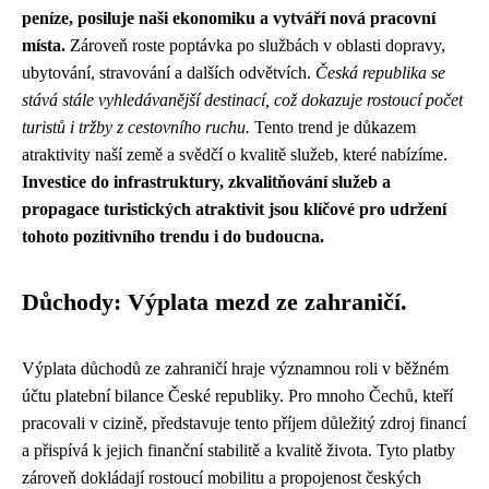
peníze, posiluje naši ekonomiku a vytváří nová pracovní
místa.
Zároveň roste poptávka po službách v oblasti dopravy,
ubytování, stravování a dalších odvětvích.
Česká republika se
stává stále vyhledávanější destinací, což dokazuje rostoucí počet
turistů i tržby z cestovního ruchu.
Tento trend je důkazem
atraktivity naší země a svědčí o kvalitě služeb, které nabízíme.
Investice do infrastruktury, zkvalitňování služeb a
propagace turistických atraktivit jsou klíčové pro udržení
tohoto pozitivního trendu i do budoucna.
Důchody: Výplata mezd ze zahraničí.
Výplata důchodů ze zahraničí hraje významnou roli v běžném
účtu platební bilance České republiky. Pro mnoho Čechů, kteří
pracovali v cizině, představuje tento příjem důležitý zdroj financí
a přispívá k jejich finanční stabilitě a kvalitě života. Tyto platby
zároveň dokládají rostoucí mobilitu a propojenost českých