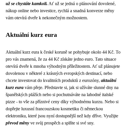
už se chystáte kamkoli.
Ať už se jedná o plánování dovolené,
nákup online nebo investice, rychlá a snadná konverze měny
vám otevírá dveře k nekonečným možnostem.
Aktuální kurz eura
Aktuální kurz eura k české koruně se pohybuje okolo 44 Kč. To
pro vás znamená, že za 44 Kč získáte jedno euro. Tato situace
otevírá dveře k mnoha výhodným příležitostem. Ať už plánujete
dovolenou v některé z krásných evropských destinací, nebo
chcete investovat do kvalitních produktů z eurozóny,
aktuální
kurz eura
vám přeje. Představte si, jak si užíváte slunné dny na
španělských plážích nebo si pochutnáváte na lahodné italské
pizze - to vše za příznivé ceny díky výhodnému kurzu. Nebo si
dopřejte luxusní francouzskou kosmetiku či německou
elektroniku, které jsou nyní dostupnější než kdy dříve. Využijte
převod měny
ve svůj prospěch a splňte si své sny.