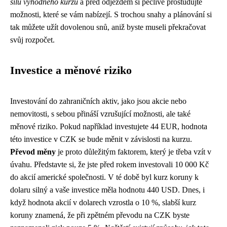
sílu výhodného kurzu
a před odjezdem si pečlivě prostudujte
možnosti, které se vám nabízejí. S trochou snahy a plánování si
tak můžete užít dovolenou snů, aniž byste museli překračovat
svůj rozpočet.
Investice a měnové riziko
Investování do zahraničních aktiv, jako jsou akcie nebo
nemovitosti, s sebou přináší vzrušující možnosti, ale také
měnové riziko. Pokud například investujete 44 EUR, hodnota
této investice v CZK se bude měnit v závislosti na kurzu.
Převod měny
je proto důležitým faktorem, který je třeba vzít v
úvahu. Představte si, že jste před rokem investovali 10 000 Kč
do akcií americké společnosti. V té době byl kurz koruny k
dolaru silný a vaše investice měla hodnotu 440 USD. Dnes, i
když hodnota akcií v dolarech vzrostla o 10 %, slabší kurz
koruny znamená, že při zpětném převodu na CZK byste