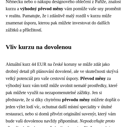
Německu nebo o nákupu designového oblečení z Paříže, znalost
kurzu a
výhodný převod měny
vám pomůže vaše sny proměnit
v realitu. Pamatujte, že i zdánlivě malý rozdíl v kurzu může
znamenat úsporu, kterou pak můžete investovat do dalších
zážitků a příležitostí.
Vliv kurzu na dovolenou
Aktuální kurz 44 EUR na české koruny se může zdát jako
drobný detail při plánování dovolené, ale ve skutečnosti skrývá
velký potenciál pro vaše cestovní úspory.
Převod měny
za
výhodný kurz vám totiž může uvolnit nemalé prostředky, které
pak můžete využít na nezapomenutelné zážitky. Jen si
představte, že si díky chytrému
převodu měny
můžete dopřát o
jeden výlet lodí víc, ochutnat další místní speciality v útulné
restauraci, nebo si domů přivézt originální suvenýr, který vám
bude vaši dovolenou navždy připomínat.
Nepodceňujte proto