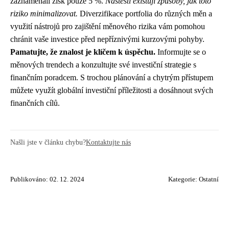
zaznamenali zisk pouze 5 %.
Naštěstí existují způsoby, jak toto
riziko minimalizovat.
Diverzifikace portfolia do různých měn a
využití nástrojů pro zajištění měnového rizika vám pomohou
chránit vaše investice před nepříznivými kurzovými pohyby.
Pamatujte, že znalost je klíčem k úspěchu.
Informujte se o
měnových trendech a konzultujte své investiční strategie s
finančním poradcem. S trochou plánování a chytrým přístupem
můžete využít globální investiční příležitosti a dosáhnout svých
finančních cílů.
Našli jste v článku chybu?
Kontaktujte nás
Publikováno: 02. 12. 2024
Kategorie:
Ostatní