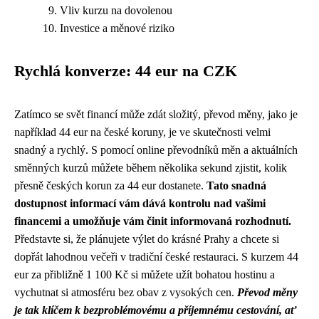
Vliv kurzu na dovolenou
Investice a měnové riziko
Rychlá konverze: 44 eur na CZK
Zatímco se svět financí může zdát složitý, převod měny, jako je
například 44 eur na české koruny, je ve skutečnosti velmi
snadný a rychlý. S pomocí online převodníků měn a aktuálních
směnných kurzů můžete během několika sekund zjistit, kolik
přesně českých korun za 44 eur dostanete.
Tato snadná
dostupnost informací vám dává kontrolu nad vašimi
financemi a umožňuje vám činit informovaná rozhodnutí.
Představte si, že plánujete výlet do krásné Prahy a chcete si
dopřát lahodnou večeři v tradiční české restauraci. S kurzem 44
eur za přibližně 1 100 Kč si můžete užít bohatou hostinu a
vychutnat si atmosféru bez obav z vysokých cen.
Převod měny
je tak klíčem k bezproblémovému a příjemnému cestování, ať