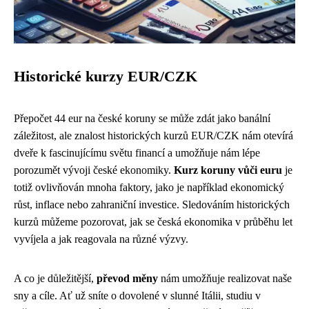
Historické kurzy EUR/CZK
Přepočet 44 eur na české koruny se může zdát jako banální
záležitost, ale znalost historických kurzů EUR/CZK nám otevírá
dveře k fascinujícímu světu financí a umožňuje nám lépe
porozumět vývoji české ekonomiky.
Kurz koruny vůči euru
je
totiž ovlivňován mnoha faktory, jako je například ekonomický
růst, inflace nebo zahraniční investice. Sledováním historických
kurzů můžeme pozorovat, jak se česká ekonomika v průběhu let
vyvíjela a jak reagovala na různé výzvy.
A co je důležitější,
převod měny
nám umožňuje realizovat naše
sny a cíle. Ať už sníte o dovolené v slunné Itálii, studiu v