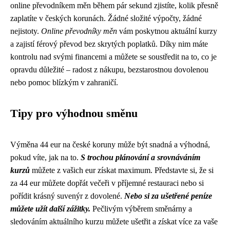
online převodníkem měn během pár sekund zjistíte, kolik přesně
zaplatíte v českých korunách. Žádné složité výpočty, žádné
nejistoty.
Online převodníky měn
vám poskytnou aktuální kurzy
a zajistí férový převod bez skrytých poplatků. Díky nim máte
kontrolu nad svými financemi a můžete se soustředit na to, co je
opravdu důležité – radost z nákupu, bezstarostnou dovolenou
nebo pomoc blízkým v zahraničí.
Tipy pro výhodnou směnu
Výměna 44 eur na české koruny může být snadná a výhodná,
pokud víte, jak na to.
S trochou plánování a srovnáváním
kurzů
můžete z vašich eur získat maximum. Představte si, že si
za 44 eur můžete dopřát večeři v příjemné restauraci nebo si
pořídit krásný suvenýr z dovolené.
Nebo si za ušetřené peníze
můžete užít další zážitky.
Pečlivým výběrem směnárny a
sledováním aktuálního kurzu můžete ušetřit a získat více za vaše