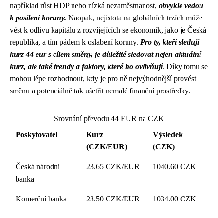
například růst HDP nebo nízká nezaměstnanost,
obvykle vedou
k posílení koruny.
Naopak, nejistota na globálních trzích může
vést k odlivu kapitálu z rozvíjejících se ekonomik, jako je Česká
republika, a tím pádem k oslabení koruny.
Pro ty, kteří sledují
kurz 44 eur s cílem směny, je důležité sledovat nejen aktuální
kurz, ale také trendy a faktory, které ho ovlivňují.
Díky tomu se
mohou lépe rozhodnout, kdy je pro ně nejvýhodnější provést
směnu a potenciálně tak ušetřit nemalé finanční prostředky.
Srovnání převodu 44 EUR na CZK
Poskytovatel
Kurz
Výsledek
(CZK/EUR)
(CZK)
Česká národní
23.65 CZK/EUR
1040.60 CZK
banka
Komerční banka
23.50 CZK/EUR
1034.00 CZK