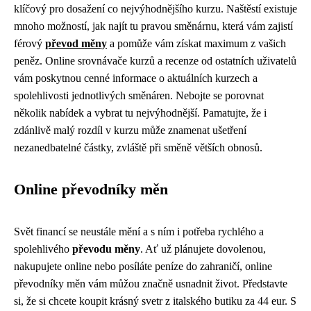
klíčový pro dosažení co nejvýhodnějšího kurzu. Naštěstí existuje
mnoho možností, jak najít tu pravou směnárnu, která vám zajistí
férový
převod měny
a pomůže vám získat maximum z vašich
peněz. Online srovnávače kurzů a recenze od ostatních uživatelů
vám poskytnou cenné informace o aktuálních kurzech a
spolehlivosti jednotlivých směnáren. Nebojte se porovnat
několik nabídek a vybrat tu nejvýhodnější. Pamatujte, že i
zdánlivě malý rozdíl v kurzu může znamenat ušetření
nezanedbatelné částky, zvláště při směně větších obnosů.
Online převodníky měn
Svět financí se neustále mění a s ním i potřeba rychlého a
spolehlivého
převodu měny
. Ať už plánujete dovolenou,
nakupujete online nebo posíláte peníze do zahraničí, online
převodníky měn vám můžou značně usnadnit život. Představte
si, že si chcete koupit krásný svetr z italského butiku za 44 eur. S