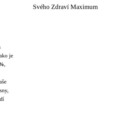
Svého Zdraví Maximum
a
ako je
 %
,
aše
sny,
dí