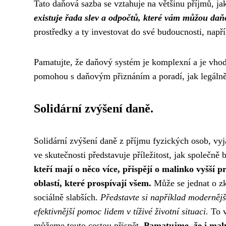
Tato daňová sazba se vztahuje na většinu příjmů, ja
existuje řada slev a odpočtů, které vám můžou daňo
prostředky a ty investovat do své budoucnosti, napří
Pamatujte, že daňový systém je komplexní a je vhodn
pomohou s daňovým přiznáním a poradí, jak legálně 
Solidární zvýšení daně.
Solidární zvýšení daně z příjmu fyzických osob, vy
ve skutečnosti představuje příležitost, jak společně
kteří mají o něco více, přispějí o malinko vyšší 
oblastí, které prospívají všem.
Může se jednat o zk
sociálně slabších.
Představte si například modernější
efektivnější pomoc lidem v tíživé životní situaci.
To v
můžeme touto cestou přispět.
Pamatujme, že i malý