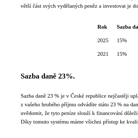
větší část svých vydělaných peněz a investovat je d
Rok
Sazba da
2025
15%
2021
15%
Sazba daně 23%.
Sazba daně 23 % je v České republice nejčastěji up
z vašeho hrubého příjmu odvádíte státu 23 % na dani 
uvědomit, že tyto peníze slouží k financování důležit
Díky tomuto systému máme všichni přístup ke kvalit