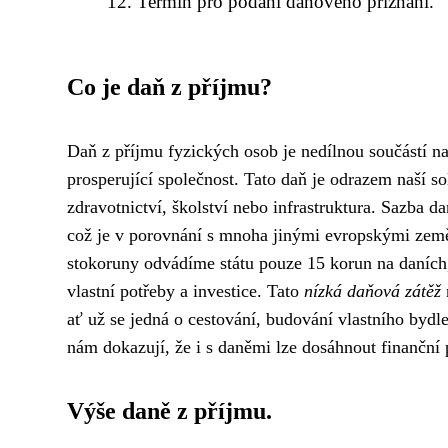
Termín pro podání daňového přiznání.
Co je daň z příjmu?
Daň z příjmu fyzických osob je nedílnou součástí 
prosperující společnost. Tato daň je odrazem naší so
zdravotnictví, školství nebo infrastruktura. Sazba 
což je v porovnání s mnoha jinými evropskými země
stokoruny odvádíme státu pouze 15 korun na daních,
vlastní potřeby a investice. Tato
nízká daňová zátěž
ať už se jedná o cestování, budování vlastního bydl
nám dokazují, že i s daněmi lze dosáhnout finanční p
Výše daně z příjmu.