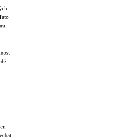
ých
Tato
ura.
nnost
alé
jen
echat