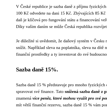
V České republice je sazba daně z příjmu fyzickýc
100 Kč odvedete na dani 15 Kč. Zbývajících 85 Kč vá
daň je klíčová pro fungování státu a financování veře
Díky vašim daním se může Česká republika rozvíjet
Je důležité si uvědomit, že daňový systém v Česku
snížit. Například sleva na poplatníka, sleva na dítě
finanční prostředky a ty investovat do své budoucnos
Sazba daně 15%.
Sazba daně 15 % představuje pro mnoho fyzických 
spravovat své finance. Tato
snížená sazba daně z 
znamená
více peněz, které mohou využít pro své po
mít větší finanční rezervu, sazba daně 15 % vám po