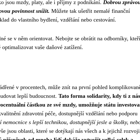
ko jsou mzdy, platy, ale i příjmy z podnikání.
Dobrou zprávou 
vou povinnost snížit.
Můžete tak ušetřit nemalé finanční
klad do vlastního bydlení, vzdělání nebo cestování.
é se v něm orientovat. Nebojte se obrátit na odborníky, kteř
optimalizovat vaše daňové zatížení.
jádřené v procentech, může znít na první pohled komplikovaně
 budovat lepší budoucnost.
Tato forma solidarity, kdy ti z nás
procentuální částkou ze své mzdy, umožňuje státu investova
valitnění zdravotní péče, dostupnější vzdělání nebo podporu
 nemocnice s lepší technikou, dostupnější jesle a školky, neb
še jsou oblasti, které se dotýkají nás všech a k jejichž rozvoji
 příspěvek od mnoha lidí dokáže vytvořit velký celek a