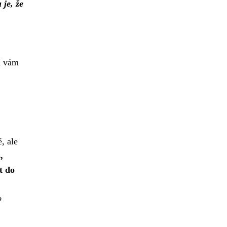
je, že
í vám
, ale
,
t do
o