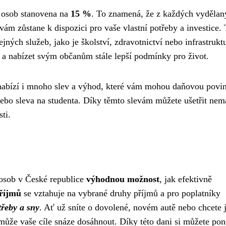
h osob stanovena na
15 %
. To znamená, že z každých vydělan
m zůstane k dispozici pro vaše vlastní potřeby a investice. 
jných služeb, jako je školství, zdravotnictví nebo infrastrukt
 a nabízet svým občanům stále lepší podmínky pro život.
 nabízí i mnoho slev a výhod, které vám mohou daňovou povi
 nebo sleva na studenta. Díky těmto slevám můžete ušetřit nem
ti.
osob v České republice
výhodnou možnost
, jak efektivně
příjmů
se vztahuje na vybrané druhy příjmů a pro poplatníky
třeby a sny
. Ať už sníte o dovolené, novém autě nebo chcete 
může vaše cíle snáze dosáhnout. Díky této dani si můžete pon